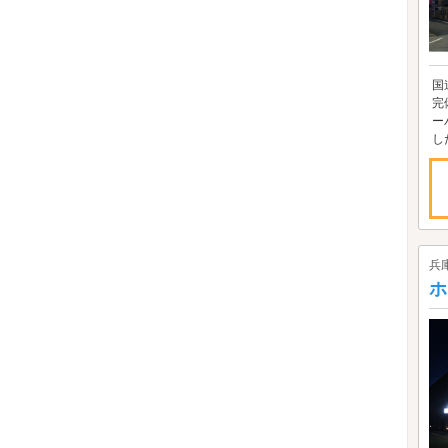
国
完
ー
し
兵
ホ