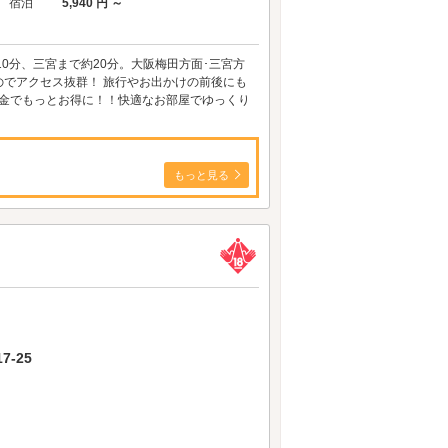
宿泊
5,940 円 ～
0分、三宮まで約20分。大阪梅田方面･三宮方
のでアクセス抜群！ 旅行やお出かけの前後にも
料金でもっとお得に！！快適なお部屋でゆっくり
もっと見る
-25