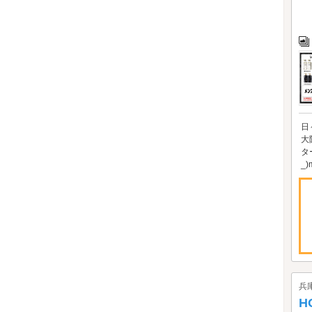
日
大
タ
_)
兵
H