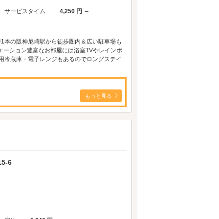
サービスタイム
4,250 円 ～
で1本の阪神尼崎駅から徒歩圏内＆広い駐車場も
エーション豊富なお部屋には浴室TVやレインボ
み用冷蔵庫・電子レンジもあるのでロングステイ
もっと見る
5-6