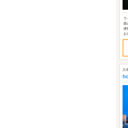
ラ
面
便
お
兵
h