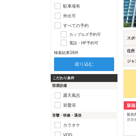
駐車場有
外出可
すべての予約
カップルズ予約可
スポ
電話・HP予約可
住所
16
検索結果
件
ジャ
こだわり条件
部屋設備
露天風呂
岩盤浴
阪急
阪急
音響・映像・通信
商業
カラオケ
ン、
マズ
VOD