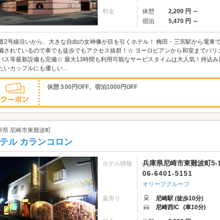
料金
休憩
2,200 円 ～
宿泊
5,470 円 ～
道2号線沿いから、大きな自由の女神像が目を引くホテル！ 梅田・三宮駅から電車
備されているので車でも徒歩でもアクセス抜群！☆ ヨーロピアンから和室までバリ
バス等最新設備も完備☆ 最大13時間も利用可能なサービスタイムは大人気！持込
たいカップルにも優しい...
休憩３00円OFF、宿泊1000円OFF
庫県 尼崎市東難波町
テル カランコロン
兵庫県尼崎市東難波町5-1
ホテル情報
06-6401-5151
オリーブグループ
最寄り
尼崎駅 (徒歩10分)
尼崎西IC
(車10分)