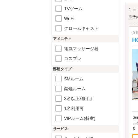
ン」
阪急
TVゲーム
1 ～
※予
Wi-Fi
クロームキャスト
兵
アメニティ
H
電気マッサージ器
コスプレ
部屋タイプ
SMルーム
禁煙ルーム
3名以上利用可
1名利用可
深
VIPルーム(特室)
ル
0
サービス