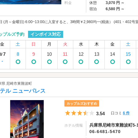
料金
休憩
3,070 円 ～
宿泊
6,580 円 ～
日 (月～金曜日) 6:00~13:00に入室すると、3時間￥2,980均一(税抜） (401・402号室
インボイス対応
ップルズ予約
金
土
日
月
火
水
木
金
土
7
8
9
10
11
12
13
14
15
8/
-
庫県 尼崎市東難波町
テル ニューパレス
カップルズおすすめ
5つ星のうち3.5
3.54
口コミ
6 件
兵庫県尼崎市東難波町5-14
ホテル情報
06-6481-5470