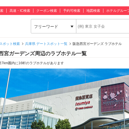
索
高速・IC検索
クーポン検索
予約可検索
地図検索
ホテルグルー
フリーワード
スポット検索
兵庫県 デートスポット一覧
阪急西宮ガーデンズ ラブホテル
西宮ガーデンズ周辺のラブホテル一覧
径7km圏内に16軒のラブホテルがあります