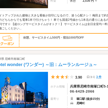
料金
休憩
2,530 円 ～
イトアップされた建物と大きな看板が目印になるので、迷う心配ナシ！ 梅田まで約1
のどちらからでも電車1本で行けちゃう！ 車でも国道2号線から1本北の通りにある
利です☆ 【超ロングサービスタイムがオトク！】 サービスタイムは全日全室均一
過ごしください...
休憩、サービスタイム500円・宿泊1000円OFF
庫県 尼崎市南塚口町
otel wonder (ワンダー) ～旧：ムーランルージュ～
5つ星のうち3.5
3.90
口コミ
3 件
兵庫県尼崎市南塚口町5-17
ホテル情報
06-6429-2066
最寄り
塚口駅 (徒歩15分)
尼崎IC