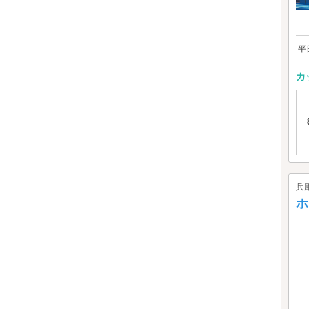
平
カ
兵
ホ