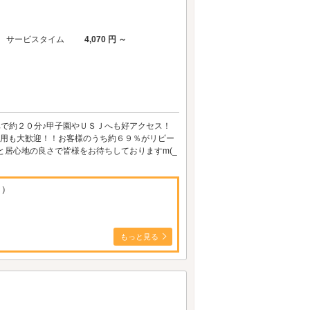
サービスタイム
4,070 円 ～
電車で約２０分♪甲子園やＵＳＪへも好アクセス！
ご利用も大歓迎！！お客様のうち約６９％がリピー
と居心地の良さで皆様をお待ちしておりますm(_
く）
もっと見る