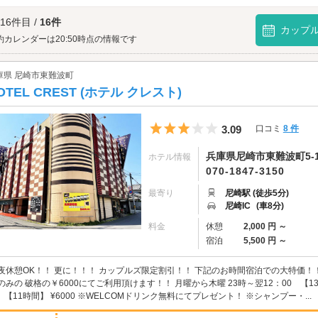
もカップルの皆さんにおすすめです♪阪急西宮ガーデンズで充実した1日をお過ごし
西宮ガーデンズへは、
西宮・甲子園エリアのラブホテル
からもアクセスが便利です
 16件目 /
16件
カップ
約カレンダーは20:50時点の情報です
庫県 尼崎市東難波町
OTEL CREST (ホテル クレスト)
5つ星のうち3
3.09
口コミ
8 件
兵庫県尼崎市東難波町5-11
ホテル情報
070-1847-3150
最寄り
尼崎駅 (徒歩5分)
尼崎IC
(車8分)
料金
休憩
2,000 円 ～
宿泊
5,500 円 ～
夜休憩OK！！ 更に！！！ カップルズ限定割引！！ 下記のお時間宿泊での大特価！
のみの 破格の￥6000にてご利用頂けます！！ 月曜から木曜 23時～翌12：00 【13時
 【11時間】 ¥6000 ※WELCOMドリンク無料にてプレゼント！ ※シャンプー・...