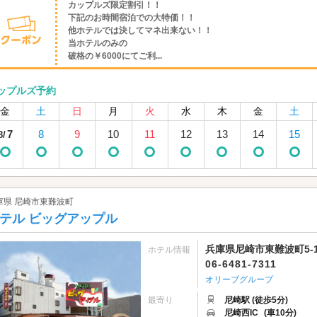
カップルズ限定割引！！
下記のお時間宿泊での大特価！！
他ホテルでは決してマネ出来ない！！
当ホテルのみの
破格の￥6000にてご利...
ップルズ予約
金
土
日
月
火
水
木
金
土
7
8
9
10
11
12
13
14
15
8/
庫県 尼崎市東難波町
テル ビッグアップル
兵庫県尼崎市東難波町5-1
ホテル情報
06-6481-7311
オリーブグループ
最寄り
尼崎駅 (徒歩5分)
尼崎西IC
(車10分)