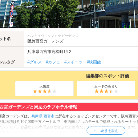
ハンキュウニシノミヤガーデンズ
ット名
阪急西宮ガーデンズ
兵庫県
西宮市
高松町14-2
ンルタグ
#グルメ
#カフェ
#スイーツ
#映画館
編集部のスポット評価
人気度
ムードの高まり
西宮ガーデンズと周辺のラブホテル情報
西宮ガーデンズは、
兵庫県
西宮市
に所在するショッピングセンターです。阪急西宮ス
敷地面積は約107,000平方メートルで、東西南北4つのモールで構成されるサーキ
インテリア、食品などの専門店や飲食店など多彩なテナントが勢ぞろいしています。
西宮OS」が入居しており、こちらはデートスポットとしても人気。また、噴水が設