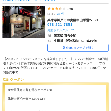
5つ星のうち3.5
3.68
口コミ
33 件
兵庫県神戸市中央区中山手通2-19-1
078-221-7851
男塾ホテルグループ
三宮駅 (徒歩5分)
生田川（阪神高速）IC
(車10分)
Googleマップで開く
【2025.2.21メンバーシステムを導入致しました！】 メンバー料金で1000円割
引！ポイント貯めて男塾共通で利用可能な金券も手に入るチャンス！！ フロ
ント向かいに設置しましたメンバーカード自動販売機でワンコイン500円で絶
賛販売中で...
クーポン
★全日使える超お得なクーポン★
休憩or宿泊全室￥1,000 OFF