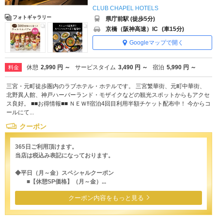
CLUB CHAPEL HOTELS
フォトギャラリー
県庁前駅 (徒歩5分)
京橋（阪神高速）IC
(車15分)
Googleマップで開く
休憩
2,990 円 ～
サービスタイム
3,490 円 ～
宿泊
5,990 円 ～
料金
三宮・元町徒歩圏内のラブホテル・ホテルです。 三宮繁華街、元町中華街、
北野異人館、神戸ハーバーランド・モザイクなどの観光スポットからもアクセ
ス良好。 ■■お得情報■■ ＮＥＷ‼宿泊4回目利用半額チケット配布中！ 今からコ
ールにて...
クーポン
365日ご利用頂けます。
当店は税込み表記になっております。
◆平日（月～金）スペシャルクーポン
■【休憩SP価格】（月～金）...
クーポン内容をもっと見る