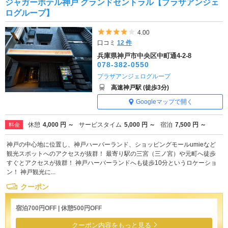
ジャガーホテル神戸 グランドセントラル【プラザアンジェ
ログループ】
5つ星のうち4
4.00
口コミ
12 件
兵庫県神戸市中央区中町通4-2-8
078-382-0550
プラザアンジェログループ
高速神戸駅 (徒歩3分)
Googleマップで開く
休憩
4,000 円 ～
サービスタイム
5,000 円 ～
宿泊
7,500 円 ～
料金
神戸の中心地に位置し、神戸ハーバーランド、ショッピングモールumieなど
観光スポットへのアクセスが抜群！ 最寄り駅の三宮（三ノ宮）や元町へ徒歩
すぐとアクセスが抜群！ 神戸ハーバーランドへも徒歩10分というロケーショ
ン！ 神戸観光に...
クーポン
宿泊700円OFF | 休憩500円OFF
クーポン内容をもっと見る