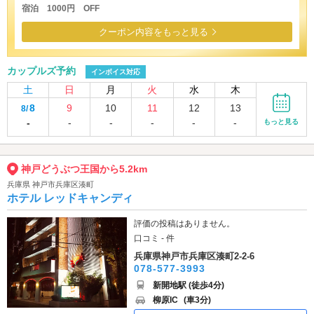
宿泊 1000円 OFF
クーポン内容をもっと見る
カップルズ予約
インボイス対応
土
日
月
火
水
木
8
9
10
11
12
13
8/
-
-
-
-
-
-
もっと見る
神戸どうぶつ王国から5.2km
兵庫県 神戸市兵庫区湊町
ホテル レッドキャンディ
評価の投稿はありません。
口コミ - 件
兵庫県神戸市兵庫区湊町2-2-6
078-577-3993
新開地駅 (徒歩4分)
柳原IC
(車3分)