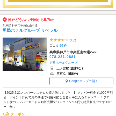
神戸どうぶつ王国から5.7km
兵庫県 神戸市中央区山本通
男塾ホテルグループ リベラル
5つ星のうち3.5
3.52
口コミ
90 件
兵庫県神戸市中央区山本通2-2-8
078-231-0881
男塾ホテルグループ
三ノ宮駅 (徒歩9分)
三宮IC
(車5分)
Googleマップで開く
【2025.2.21メンバーシステムを導入致しました！】 メンバー料金で1000円割
引！ポイント貯めて男塾共通で利用可能な金券も手に入るチャンス！！ フロ
ント横のメンバーカード自動販売機でワンコイン500円で絶賛販売中です ロビ
ーで無...
クーポン