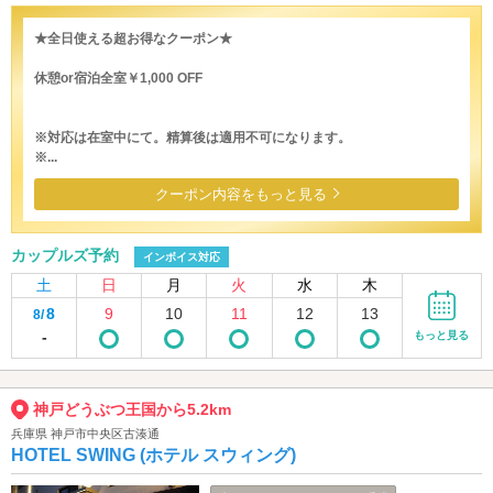
★全日使える超お得なクーポン★
休憩or宿泊全室￥1,000 OFF
※対応は在室中にて。精算後は適用不可になります。
※...
クーポン内容をもっと見る
カップルズ予約
インボイス対応
土
日
月
火
水
木
8
9
10
11
12
13
8/
-
もっと見る
神戸どうぶつ王国から5.2km
兵庫県 神戸市中央区古湊通
HOTEL SWING (ホテル スウィング)