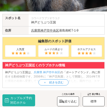
スポット名
コウベドウブツオウコク
神戸どうぶつ王国
住所
兵庫県
神戸市中央区
港島南町7-1-9
編集部のスポット評価
人気度
ムードの高まり
ホテルアクセス
神戸どうぶつ王国近くのラブホテル情報
神戸どうぶつ王国は、
兵庫県
神戸市中央区
の「ポートアイランド」内に所
在する動植物園です。2006年に「神戸花鳥園」として開園し、2014年7月
に現在の名称へ変更してリニューアルオープンしました。園内では、スマ
トラトラやハシビロコウ、スナネコ、マヌルネコなど多彩な動物を飼育し
ており、ペンギンなどへのエサやり体験を楽しめるのも魅力です。また、
鳥たちが頭上を飛び交う迫力あるバードパフォーマンスや、レッサーパン
こだわり条件
並び替え
カップルズ予約
ダの愛らしい姿を間近に見られるエリアなど、見どころも充実していま
絞り込む
標準
す。屋内エリアも多いため、天候を気にせず過ごしやすいのもポイント。
対応ホテル
休日は神戸どうぶつ王国で、可愛い動物たちに癒やされるデートを楽しん