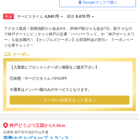
Googleマップで開く
サービスタイム
4,840 円 ～
宿泊
8,470 円 ～
料金
アクセス最高！新開地駅から徒歩4分、JR神戸駅からも徒歩7分。駅チカなの
で神戸デートにピッタリ☆神戸の定番「ハーバーランド」や「神戸ポートタワ
ー」も徒歩圏内！ 【カップルズクーポン】お部屋料金の割引♪ クーポンペー
ジを要チェック！
クーポン
【入室前にフロントへクーポン画面をご提示下さい】
①休憩・サービスタイム⇒5%OFF
※通常はメンバー様のみのサービスとなります。
クーポン内容をもっと見る
神戸どうぶつ王国から5.6km
兵庫県 神戸市中央区中山手通
男塾ホテルグループ トランス