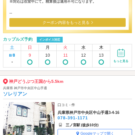
※対応は在室中にて。精算後は適用不可になります。
...
クーポン内容をもっと見る
カップルズ予約
インボイス対応
土
日
月
火
水
木
8
9
10
11
12
13
8/
-
もっと見る
神戸どうぶつ王国から5.5km
兵庫県 神戸市中央区中山手通
ソレリアン
口コミ - 件
兵庫県神戸市中央区中山手通3-4-16
078-391-1171
三ノ宮駅 (徒歩10分)
Googleマップで開く