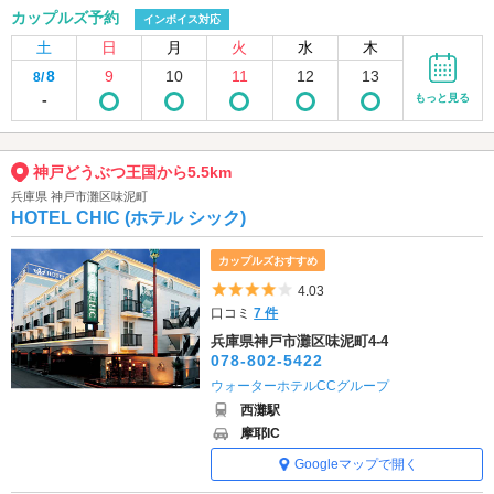
カップルズ予約
インボイス対応
土
日
月
火
水
木
8
9
10
11
12
13
8/
-
もっと見る
神戸どうぶつ王国から5.5km
兵庫県 神戸市灘区味泥町
HOTEL CHIC (ホテル シック)
カップルズおすすめ
5つ星のうち4
4.03
口コミ
7 件
兵庫県神戸市灘区味泥町4-4
078-802-5422
ウォーターホテルCCグループ
西灘駅
摩耶IC
Googleマップで開く