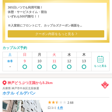
365日いつでも利用可能！
休憩・サービスタイム・宿泊
いずれも500円割引！！
※入室前にフロントにて、カップルズクーポン画面を...
クーポン内容をもっと見る
カップルズ予約
土
日
月
火
水
木
8
9
10
11
12
13
8/
-
もっと見る
神戸どうぶつ王国から5.2km
兵庫県 神戸市中央区北長狭通
ホテル イルデパン
5つ星のうち2.5
2.68
口コミ
4 件