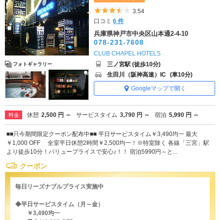
5つ星のうち3.5
3.54
口コミ
6 件
兵庫県神戸市中央区山本通2-4-10
078-231-7608
CLUB CHAPEL HOTELS
三ノ宮駅 (徒歩10分)
フォトギャラリー
生田川（阪神高速）IC
(車10分)
Googleマップで開く
休憩
2,500 円 ～
サービスタイム
3,790 円 ～
宿泊
5,990 円 ～
料金
■■只今期間限定クーポン配布中■■ 平日サービスタイム￥3,490均一 最大
￥1,000 OFF 全室平日休憩2時間￥2,500均一！※特室除く 各線「三宮」駅
より徒歩10分！バリュープライスで安心♪！！ 宿泊5990円～と...
クーポン
毎日リーズナブルプライス実施中
◆平日サービスタイム（月～金）
￥3,490均一