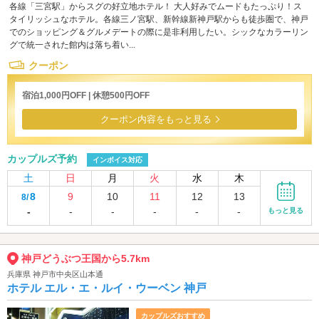
各線「三宮駅」からスグの好立地ホテル！ 大人好みでムードもたっぷり！ス
タイリッシュなホテル。各線三ノ宮駅、新幹線新神戸駅からも徒歩圏で、神戸
でのショッピング＆グルメデートの際に是非利用したい。シックなカラーリン
グで統一された館内は落ち着い...
クーポン
宿泊1,000円OFF | 休憩500円OFF
クーポン内容をもっと見る
カップルズ予約
インボイス対応
土
日
月
火
水
木
8
9
10
11
12
13
8/
-
-
-
-
-
-
もっと見る
神戸どうぶつ王国から5.7km
兵庫県 神戸市中央区山本通
ホテル エル・エ・ルイ・ウーベン 神戸
カップルズおすすめ