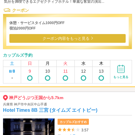
気分を満喫できるエグゼクティブホテル！華麗な客室の演出...
クーポン
休憩・サービスタイム1000円OFF
宿泊2000円OFF
クーポン内容をもっと見る
カップルズ予約
土
日
月
火
水
木
8
9
10
11
12
13
8/
-
もっと見る
神戸どうぶつ王国から5.7km
兵庫県 神戸市中央区中山手通
Hotel Times 8B 三宮 (タイムズ エイトビー)
カップルズおすすめ
5つ星のうち3.5
3.57