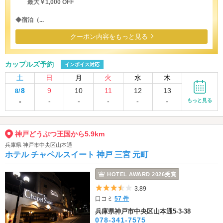
最大￥1,000 OFF
◆宿泊（...
クーポン内容をもっと見る
カップルズ予約
インボイス対応
土
日
月
火
水
木
8
9
10
11
12
13
8/
-
-
-
-
-
-
もっと見る
神戸どうぶつ王国から5.9km
兵庫県 神戸市中央区山本通
ホテル チャペルスイート 神戸 三宮 元町
HOTEL AWARD 2026受賞
5つ星のうち3.5
3.89
口コミ
57 件
兵庫県神戸市中央区山本通5-3-38
078-341-7575