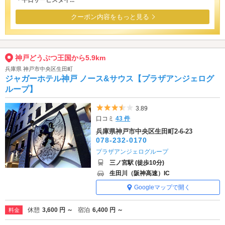
・平日サービスタイ...
クーポン内容をもっと見る
神戸どうぶつ王国から5.9km
兵庫県 神戸市中央区生田町
ジャガーホテル神戸 ノース&サウス【プラザアンジェログ
ループ】
5つ星のうち3.5
3.89
口コミ
43 件
兵庫県神戸市中央区生田町2-6-23
078-232-0170
プラザアンジェログループ
三ノ宮駅 (徒歩10分)
生田川（阪神高速）IC
Googleマップで開く
休憩
3,600 円 ～
宿泊
6,400 円 ～
料金