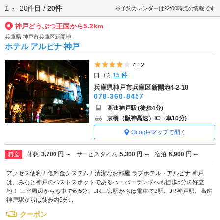
1 ～ 20件目 /
20件
でみませんか。
※予約カレンダーは22:00時点の情報です
神戸どうぶつ王国へは、
元町・三宮エリアのラブホテル
からもアクセスが
神戸どうぶつ王国から5.2km
便利です。
兵庫県 神戸市兵庫区新開地
ホテル アルピナ 神戸
5つ星のうち4
4.12
口コミ
15 件
兵庫県神戸市兵庫区新開地4-2-18
078-360-8457
高速神戸駅 (徒歩4分)
京橋（阪神高速）IC
(車10分)
Googleマップで開く
休憩
3,700 円 ～
サービスタイム
5,300 円 ～
宿泊
6,900 円 ～
料金
アクセス便利！低料金システム！清潔なお部屋 ラブホテル・アルピナ 神戸
は、みなと神戸のベストスポットであるハーバーランドへも徒歩5分の好立
地！ 三宮周辺からも車で約5分、JR三宮駅からは電車で2駅。JR神戸駅、高速
神戸駅からは徒歩約5分...
クーポン