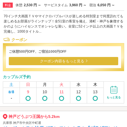
休憩
2,530 円 ～
サービスタイム
3,960 円 ～
宿泊
6,050 円 ～
料金
70インチ大画面ＴＶやマイクロバブルバスが楽しめる特別室まで何度訪れても
楽しめるお部屋がラインナップ！全51室の客室を備え、港町・神戸を象徴する
かのようにハイセンスでオシャレな装い。全室に52インチ以上の大画面ＴＶを
完備し、1000タイトル...
クーポン
ご休憩500円OFF、ご宿泊1000円OFF
クーポン内容をもっと見る
カップルズ予約
土
日
月
火
水
木
8
9
10
11
12
13
8/
-
もっと見る
神戸どうぶつ王国から5.2km
兵庫県 神戸市中央区中町通