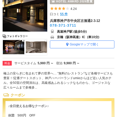
HOTEL AWARD 2026受賞
5つ星のうち4
4.24
口コミ
55 件
兵庫県神戸市中央区古湊通2-3-12
078-371-3711
高速神戸駅 (徒歩5分)
フォトギャラリー
京橋（阪神高速）IC
(車10分)
Googleマップで開く
サービスタイム
5,980 円 ～
宿泊
9,980 円 ～
料金
極上の安らぎに包まれて夢の世界へ… “無料のレストラン”など各種サービスも
豊富！!定番デートスポット、神戸ハーバーランドumieからほど近い人気ホテ
ル。全50室の空間演出は、高級感あふれるシックなものから、ゴージャスな
広々ルームまで多種多...
クーポン
♪全日使えるお得なクーポン♪
休憩 500円 OFF