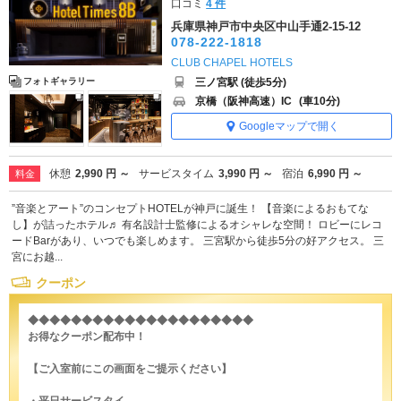
口コミ
4 件
兵庫県神戸市中央区中山手通2-15-12
078-222-1818
CLUB CHAPEL HOTELS
三ノ宮駅 (徒歩5分)
フォトギャラリー
京橋（阪神高速）IC
(車10分)
Googleマップで開く
休憩
2,990 円 ～
サービスタイム
3,990 円 ～
宿泊
6,990 円 ～
料金
”音楽とアート”のコンセプトHOTELが神戸に誕生！ 【音楽によるおもてな
し】が詰ったホテル♬ 有名設計士監修によるオシャレな空間！ ロビーにレコ
ードBarがあり、いつでも楽しめます。 三宮駅から徒歩5分の好アクセス。 三
宮にお越...
クーポン
◆◆◆◆◆◆◆◆◆◆◆◆◆◆◆◆◆◆◆◆◆
お得なクーポン配布中！
【ご入室前にこの画面をご提示ください】