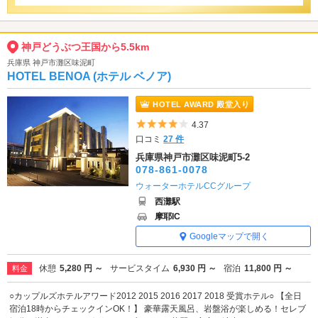
神戸どうぶつ王国から5.5km
兵庫県 神戸市灘区味泥町
HOTEL BENOA (ホテル ベノア)
HOTEL AWARD 殿堂入り
5つ星のうち4
4.37
口コミ
27 件
兵庫県神戸市灘区味泥町5-2
078-861-0078
ウォーターホテルCCグループ
西灘駅
摩耶IC
Googleマップで開く
休憩
5,280 円 ～
サービスタイム
6,930 円 ～
宿泊
11,800 円 ～
料金
○カップルズホテルアワード2012 2015 2016 2017 2018 受賞ホテル○ 【全日
宿泊18時からチェックインOK！】 豪華露天風呂、岩盤浴が楽しめる！セレブ