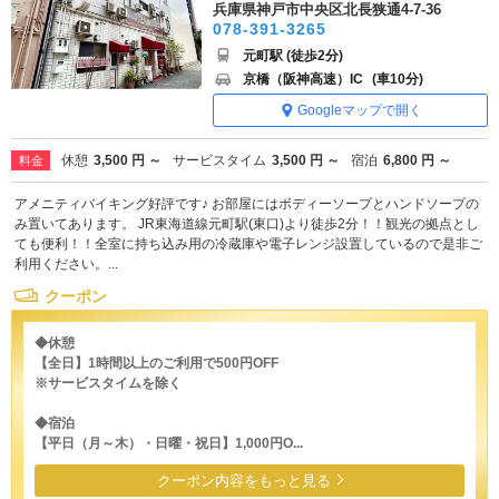
兵庫県神戸市中央区北長狭通4-7-36
078-391-3265
元町駅 (徒歩2分)
京橋（阪神高速）IC
(車10分)
Googleマップで開く
休憩
3,500 円 ～
サービスタイム
3,500 円 ～
宿泊
6,800 円 ～
料金
アメニティバイキング好評です♪ お部屋にはボディーソープとハンドソープの
み置いてあります。 JR東海道線元町駅(東口)より徒歩2分！！観光の拠点とし
ても便利！！全室に持ち込み用の冷蔵庫や電子レンジ設置しているので是非ご
利用ください。...
クーポン
◆休憩
【全日】1時間以上のご利用で500円OFF
※サービスタイムを除く
◆宿泊
【平日（月～木）・日曜・祝日】1,000円O...
クーポン内容をもっと見る