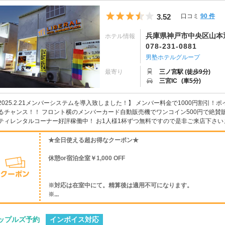
5つ星のうち3.5
3.52
口コミ
90 件
兵庫県神戸市中央区山本通2
ホテル情報
078-231-0881
男塾ホテルグループ
最寄り
三ノ宮駅 (徒歩9分)
三宮IC
(車5分)
2025.2.21メンバーシステムを導入致しました！】 メンバー料金で1000円割引
るチャンス！！ フロント横のメンバーカード自動販売機でワンコイン500円で絶賛販
ティレンタルコーナー好評稼働中！ お1人様1杯ずつ無料ですので是非ご来店下さいま
★全日使える超お得なクーポン★
休憩or宿泊全室￥1,000 OFF
※対応は在室中にて。精算後は適用不可になります。
※...
インボイス対応
ップルズ予約