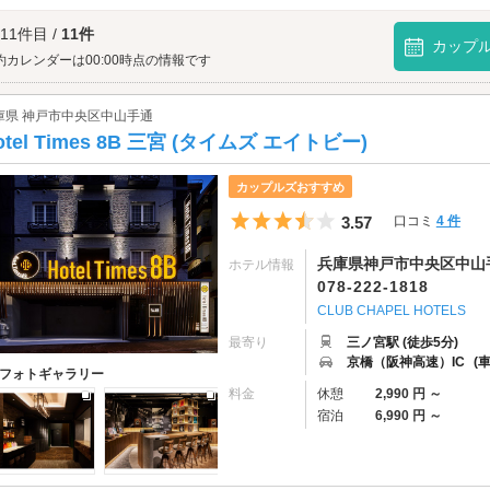
草を間近で観察できる「動物とこどもの国エリア」も人気。モフモフ動物に癒されま
市立王子動物園へは、
灘・御影エリアのラブホテル
からもアクセスが便利です。
 11件目 /
11件
カップ
約カレンダーは00:00時点の情報です
庫県 神戸市中央区中山手通
otel Times 8B 三宮 (タイムズ エイトビー)
カップルズおすすめ
5つ星のうち3.5
3.57
口コミ
4 件
兵庫県神戸市中央区中山手通
ホテル情報
078-222-1818
CLUB CHAPEL HOTELS
最寄り
三ノ宮駅 (徒歩5分)
京橋（阪神高速）IC
(
フォトギャラリー
料金
休憩
2,990 円 ～
宿泊
6,990 円 ～