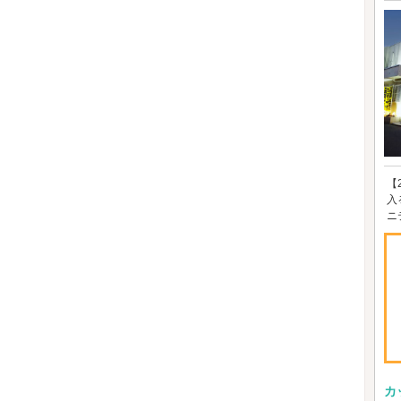
【
入
ニ
カ