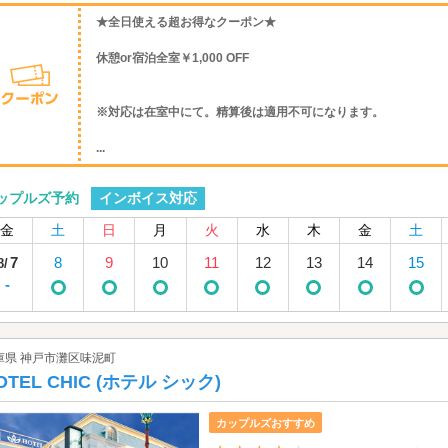
★全日使える超お得なクーポン★
休憩or宿泊全室￥1,000 OFF
※対応は在室中にて。精算後は適用不可になります。
...
インボイス対応
ップルズ予約
金
土
日
月
火
水
木
金
土
7
8
9
10
11
12
13
14
15
8/
-
庫県 神戸市灘区味泥町
OTEL CHIC (ホテル シック)
カップルズおすすめ