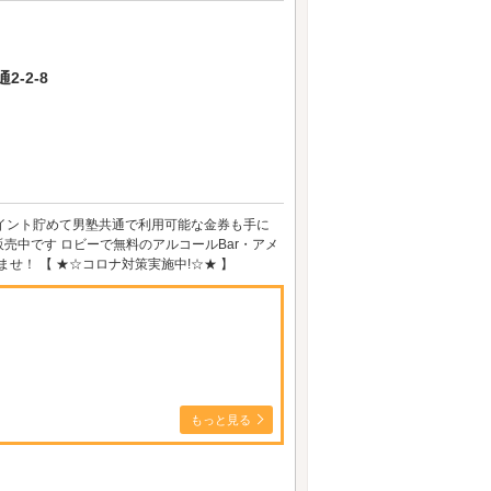
-2-8
！ポイント貯めて男塾共通で利用可能な金券も手に
売中です ロビーで無料のアルコールBar・アメ
せ！ 【 ★☆コロナ対策実施中!☆★ 】
もっと見る