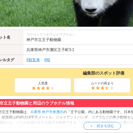
コウベシリツオウジドウブツエン
ット名
神戸市立王子動物園
兵庫県
神戸市灘区
王子町3-1
ンルタグ
#観覧車
#桜
編集部のスポット評価
人気度
ムードの高まり
市立王子動物園と周辺のラブホテル情報
市立王子動物園は、
兵庫県
神戸市東灘区
の「王子公園」内にある動物園です。日本貿
。総面積は約80,618平方メートル。ジャイアントパンダ、コアラなどの希少動物をは
園内には、ゾウが水浴びをする様子を観察できる「ゾウ舎」や、ネコ科ヒョウ属の大
くさんあります。生息地に近づけた飼育環境でのびのびと暮らす動物たちをじっく