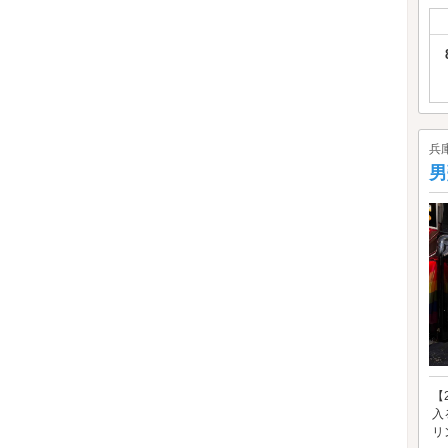
兵
男
【
入
リ