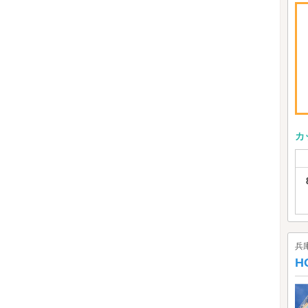
カ
兵
H