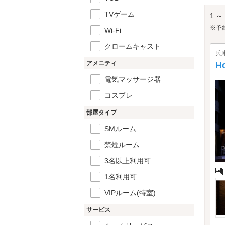
い仕
神戸
TVゲーム
1 ～
※予
Wi-Fi
クロームキャスト
兵
アメニティ
H
電気マッサージ器
コスプレ
部屋タイプ
SMルーム
禁煙ルーム
3名以上利用可
1名利用可
VIPルーム(特室)
サービス