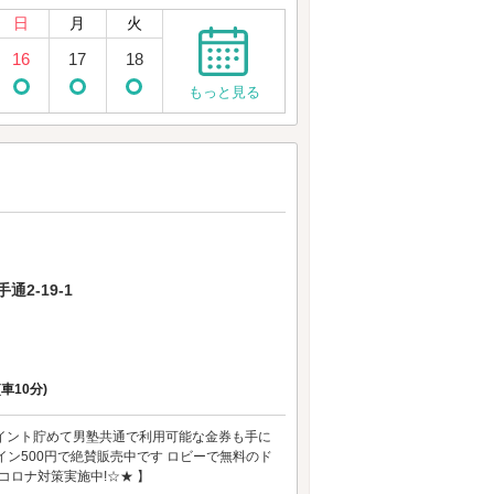
日
月
火
16
17
18
もっと見る
2-19-1
(車10分)
！ポイント貯めて男塾共通で利用可能な金券も手に
ン500円で絶賛販売中です ロビーで無料のド
コロナ対策実施中!☆★ 】