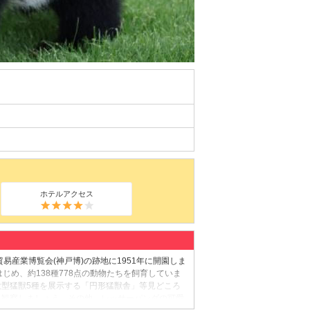
ホテルアクセス
易産業博覧会(神戸博)の跡地に1951年に開園しま
じめ、約138種778点の動物たちを飼育していま
型猛獣5種を展示する「円形猛獣舎」等見どころ
り観察しましょう。その他、レッサーパンダの可愛