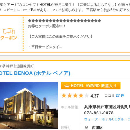
音楽とアート”のコンセプトHOTELが神戸に誕生！ 【音楽によるおもてなし】が詰
！ ロビーにレコードBarがあり、いつでも楽しめます。 三宮駅から徒歩5分の好ア
◆◆◆◆◆◆◆◆◆◆◆◆◆◆◆◆◆◆◆◆◆
お得なクーポン配布中！
【ご入室前にこの画面をご提示ください】
・平日サービスタイ...
庫県 神戸市灘区味泥町
OTEL BENOA (ホテル ベノア)
HOTEL AWARD 殿堂入り
5つ星のうち4
4.37
口コミ
27 件
兵庫県神戸市灘区味泥町5
ホテル情報
078-861-0078
ウォーターホテルCCグルー
最寄り
西灘駅