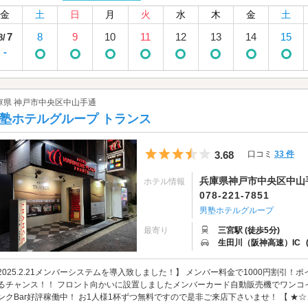
金
土
日
月
火
水
木
金
土
7
8
9
10
11
12
13
14
15
8/
-
庫県 神戸市中央区中山手通
塾ホテルグループ トランス
5つ星のうち3.5
3.68
口コミ
33 件
兵庫県神戸市中央区中山手通
ホテル情報
078-221-7851
男塾ホテルグループ
最寄り
三宮駅 (徒歩5分)
生田川（阪神高速）IC
2025.2.21メンバーシステムを導入致しました！】 メンバー料金で1000円割引
るチャンス！！ フロント向かいに設置しましたメンバーカード自動販売機でワンコイ
ンクBar好評稼働中！ お1人様1杯ずつ無料ですので是非ご来店下さいませ！ 【 ★☆