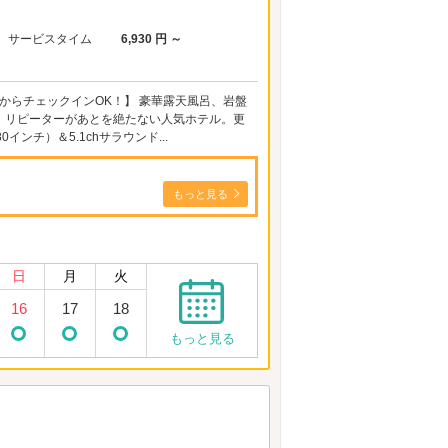
サービスタイム
6,930 円 ～
宿泊18時からチェックインOK！】 豪華露天風呂、岩盤
、リピーターがあとを絶たない人気ホテル。更
ンチ）＆5.1chサラウンド...
もっと見る
日
月
火
16
17
18
もっと見る