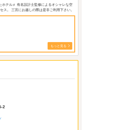
ったホテル♬ 有名設計士監修によるオシャレな空
クセス。 三宮にお越しの際は是非ご利用下さい。
もっと見る
-2
プ