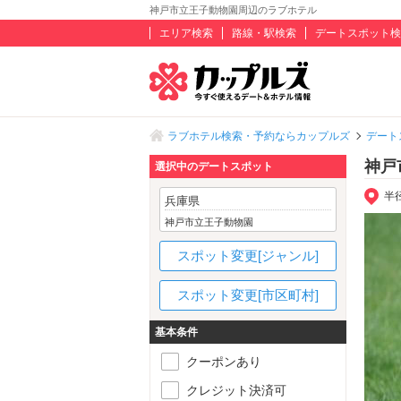
神戸市立王子動物園周辺のラブホテル
エリア検索
路線・駅検索
デートスポット検
ラブホテル検索・予約ならカップルズ
デート
神戸
選択中のデートスポット
半
兵庫県
神戸市立王子動物園
スポット変更[ジャンル]
スポット変更[市区町村]
基本条件
クーポンあり
クレジット決済可