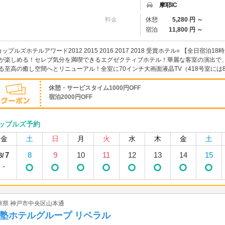
摩耶IC
料金
休憩
5,280 円 ～
宿泊
11,800 円 ～
カップルズホテルアワード2012 2015 2016 2017 2018 受賞ホテル○ 【全日
が楽しめる！セレブ気分を満喫できるエグゼクティブホテル！華麗な客室の演出で
る至高の癒し空間へとリニューアル！全室に70インチ大画面液晶TV（418号室には80イ
休憩・サービスタイム1000円OFF
宿泊2000円OFF
ップルズ予約
金
土
日
月
火
水
木
金
土
7
8
9
10
11
12
13
14
15
8/
-
庫県 神戸市中央区山本通
塾ホテルグループ リベラル