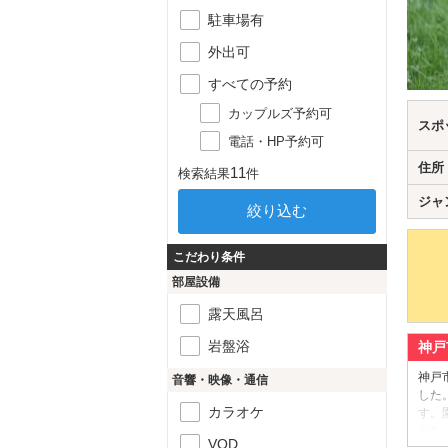
駐車場有
外出可
すべての予約
カップルズ予約可
スポ
電話・HP予約可
住所
11
検索結果
件
ジャ
こだわり条件
部屋設備
露天風呂
岩盤浴
神戸
神戸
音響・映像・通信
した
カラオケ
す。
がた
VOD