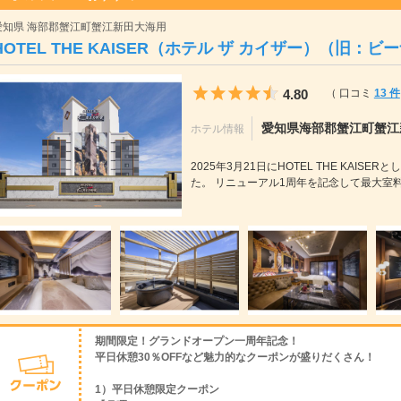
愛知県 海部郡蟹江町蟹江新田大海用
HOTEL THE KAISER（ホテル ザ カイザー）（旧：
5つ星のうち4.5
4.80
（ 口コミ
13 件
愛知県海部郡蟹江町蟹江
ホテル情報
2025年3月21日にHOTEL THE KAI
た。 リニューアル1周年を記念して最大室料30
期間限定！グランドオープン一周年記念！
平日休憩30％OFFなど魅力的なクーポンが盛りだくさん！
1）平日休憩限定クーポン