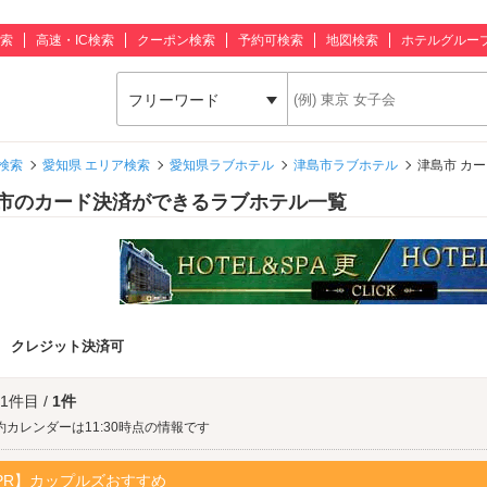
索
高速・IC検索
クーポン検索
予約可検索
地図検索
ホテルグルー
フリーワード
検索
愛知県 エリア検索
愛知県ラブホテル
津島市ラブホテル
津島市 カ
市のカード決済ができるラブホテル一覧
：
クレジット決済可
 1件目 /
1件
約カレンダーは11:30時点の情報です
PR】カップルズおすすめ