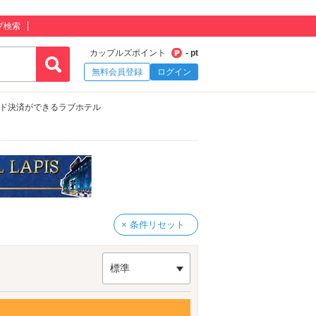
プ検索
カップルズポイント
- pt
無料会員登録
ログイン
ード決済ができるラブホテル
× 条件リセット
標準