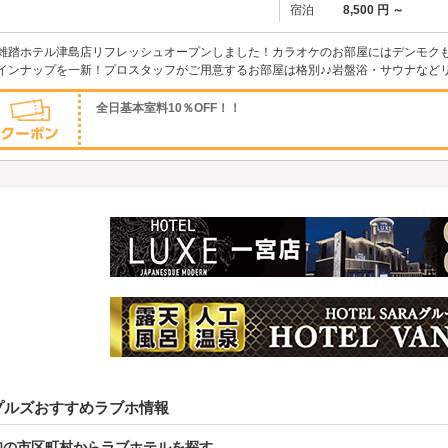
宿泊
8,500 円 ～
雑踏ホテル津島店リフレッシュオープンしました！カラオケのお部屋にはデンモク
インナップを一新！プロスタッフがご用意するお部屋は格別♪♪岩盤浴・サウナなど
全日基本室料10％OFF！！
プルズおすすめラブホ情報
知の市区町村からラブホテルを探す