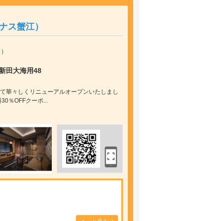
ビーナス蟹江）
）
新田大海用48
SERとして華々しくリニューアルオープンいたしまし
％OFFクーポ...