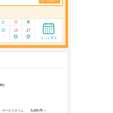
もっと見る
土
日
月
15
16
17
-
もっと見る
戸7
サービスタイム
5,200 円 ～