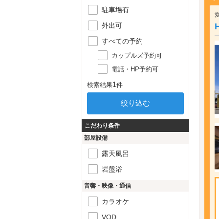
駐車場有
外出可
すべての予約
カップルズ予約可
電話・HP予約可
1
検索結果
件
こだわり条件
部屋設備
露天風呂
岩盤浴
音響・映像・通信
カラオケ
VOD