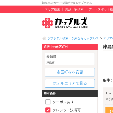
津島市のカード決済ができるラブホテル
エリア検索
路線・駅検索
デートスポット検
ラブホテル検索・予約ならカップルズ
エリア
津島
選択中の市区町村
愛知県
津島市
市区町村を変更
条件
ホテルエリアで見る
1 ～
基本条件
※予
クーポンあり
クレジット決済可
【