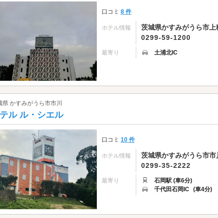
口コミ
8 件
茨城県かすみがうら市上稲
ホテル情報
0299-59-1200
最寄り
土浦北IC
城県 かすみがうら市市川
テル ル・シエル
口コミ
10 件
茨城県かすみがうら市市川
ホテル情報
0299-35-2222
最寄り
石岡駅 (車6分)
千代田石岡IC
(車4分)