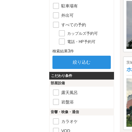
駐車場有
外出可
すべての予約
カップルズ予約可
電話・HP予約可
3
検索結果
件
茨
ホ
こだわり条件
部屋設備
露天風呂
岩盤浴
音響・映像・通信
カラオケ
VOD