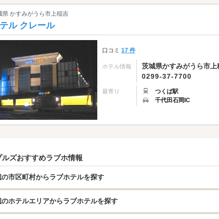
城県 かすみがうら市上稲吉
テル クレール
口コミ
17 件
茨城県かすみがうら市上稲吉
ホテル情報
0299-37-7700
最寄り
つくば駅
千代田石岡IC
プルズおすすめラブホ情報
城の市区町村からラブホテルを探す
城のホテルエリアからラブホテルを探す