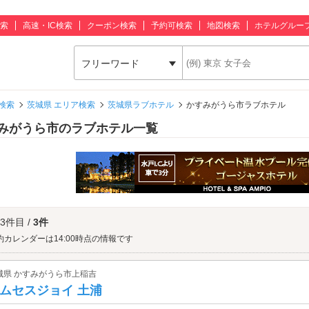
索
高速・IC検索
クーポン検索
予約可検索
地図検索
ホテルグルー
フリーワード
検索
茨城県 エリア検索
茨城県ラブホテル
かすみがうら市ラブホテル
みがうら市のラブホテル一覧
 3件目 /
3件
約カレンダーは14:00時点の情報です
城県 かすみがうら市上稲吉
ムセスジョイ 土浦