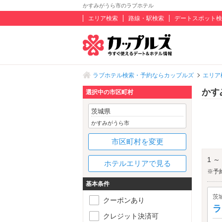
かすみがうら市のラブホテル
エリア検索
路線・駅検索
デートスポット検
ラブホテル検索・予約ならカップルズ
エリア
かす
選択中の市区町村
茨城県
かすみがうら市
市区町村を変更
1 ～
ホテルエリアで見る
※予
基本条件
茨
クーポンあり
ラ
クレジット決済可