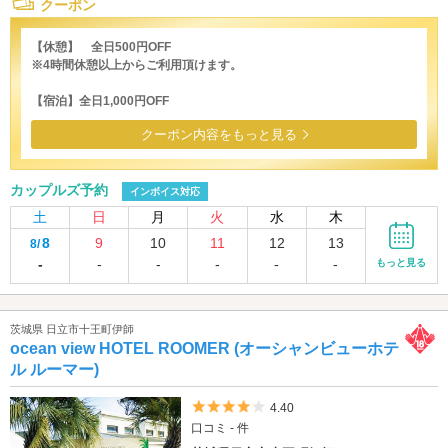
クーポン
【休憩】 全日500円OFF
※4時間休憩以上からご利用頂けます。
【宿泊】全日1,000円OFF
クーポン内容をもっと見る
カップルズ予約
インボイス対応
土
日
月
火
水
木
8
9
10
11
12
13
8/
-
-
-
-
-
-
もっと見る
茨城県 日立市十王町伊師
ocean view HOTEL ROOMER (オーシャンビューホテ
ル ルーマー)
5つ星のうち4
4.40
口コミ - 件