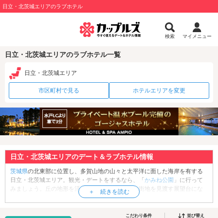
日立・北茨城エリアのラブホテル
検索
マイメニュー
日立・北茨城エリアのラブホテル一覧
日立・北茨城エリア
市区町村で見る
ホテルエリアを変更
日立・北茨城エリアのデート＆ラブホテル情報
茨城県
の北東部に位置し、多賀山地の山々と太平洋に面した海岸を有する
日立・北茨城エリア。観光・デートをするなら、「
かみね公園
」に行って
みましょう。丘の地形を活かした公園の山頂は市街地を見渡す展望台にな
っています。また、約15万㎡の広大な敷地には、ジェットコースターなど
のアトラクションがある「
かみねレジャーランド
」や、ライオンやキリ
ン、トラの暮らす「
かみね動物園
」などデートにうってつけのスポットが
こだわり条件
並び替え