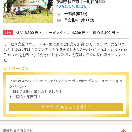
茨城県日立市十王町伊師685
0294-39-5436
十王駅 (車7分)
日立北IC
(車11分)
休憩
3,300 円 ～
サービスタイム
4,200 円 ～
宿泊
5,300 円 ～
料金
サービス完全リニューアル♪ 更に更にご利用がお得に♪リーズナブルになりま
した！ 2026年は☆ロマンテックな冬を楽しみながらゆったり&まったりRelax
Time ♪☆ をお過ごしくださいませ ♪♡ 月末も茨城／日立の隠れ家オーシャン
ビ...
クーポン
＜NEWスペシャル ディスカウントクーポン♪サービスリニューアルキャ
ンペーン＞
土日もご利用可能となりました！
⚫︎こ宿泊・深夜FT 1...
クーポン内容をもっと見る
茨城県 日立市滑川町