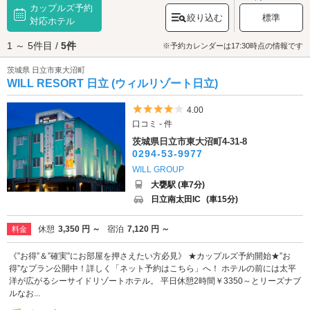
カップルズ予約
たくさんあります。神社仏閣巡りがお好きなカップルには、795年に創建さ
絞り込む
標準
れたと伝えられる「
対応ホテル
花園神社
」がおすすめ。春になると境内のシャクナゲ
が花開き、朱塗りの仁王門とのコントラストの美しさは別格です。日本全
1 ～ 5件目 /
5件
国の神様が祀られているパワースポット「
御岩神社
」もおすすめ。祭神は
※予約カレンダーは17:30時点の情報です
国之常立神(くにとこたちのみこと)をはじめとする188柱の神々です。境内
茨城県 日立市東大沼町
にそびえ立つ推定樹齢500年、県の天然記念物に指定される『御岩山の三本
WILL RESORT 日立 (ウィルリゾート日立)
杉』は幹の周囲が8mほどあり、地上3mのあたりからそれぞれの幹が3本に
分かれまっすぐ伸びている様はとてもエネルギッシュ。観光・デートを満
喫したらラブホテルでひと休み。日立・北茨城エリアのラブホテルは、日
5つ星のうち4
4.00
立市、高萩市、北茨城市内にそれぞれ点在しています。カップルズ予約が
口コミ - 件
できるホテルもあるのでさっそくチェックしてみましょう。
茨城県日立市東大沼町4-31-8
0294-53-9977
WILL GROUP
大甕駅 (車7分)
日立南太田IC
(車15分)
休憩
3,350 円 ～
宿泊
7,120 円 ～
料金
《”お得”＆”確実”にお部屋を押さえたい方必見》 ★カップルズ予約開始★”お
得”なプラン公開中！詳しく「ネット予約はこちら」へ！ ホテルの前には太平
洋が広がるシーサイドリゾートホテル。 平日休憩2時間￥3350～とリーズナブ
ルなお...