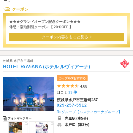
ー...
クーポン
★★★グランドオープン記念クーポン★★★
休憩・宿泊割引クーポン 【 20％OFF 】
クーポン内容をもっと見る
茨城県 水戸市三湯町
HOTEL RuViANA (ホテル ルヴィアーナ)
カップルズおすすめ
5つ星のうち4.5
4.68
口コミ
33 件
茨城県水戸市三湯町487
029-257-5512
Ruグループ【ルスティカーナグループ】
内原駅 (車5分)
フォトギャラリー
水戸IC
(車7分)