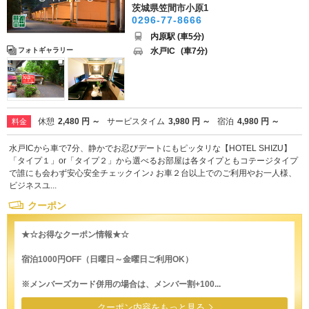
茨城県笠間市小原1
0296-77-8666
内原駅 (車5分)
水戸IC
(車7分)
フォトギャラリー
休憩
2,480 円 ～
サービスタイム
3,980 円 ～
宿泊
4,980 円 ～
料金
水戸ICから車で7分、静かでお忍びデートにもピッタリな【HOTEL SHIZU】
「タイプ１」or「タイプ２」から選べるお部屋は各タイプともコテージタイプ
で誰にも会わず安心安全チェックイン♪ お車２台以上でのご利用やお一人様、
ビジネスユ...
クーポン
★☆お得なクーポン情報★☆
宿泊1000円OFF（日曜日～金曜日ご利用OK）
※メンバーズカード併用の場合は、メンバー割+100...
クーポン内容をもっと見る