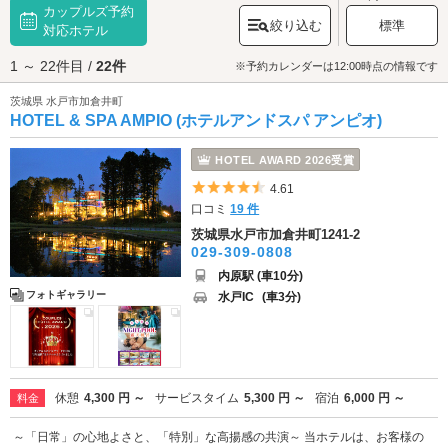
カップルズ予約
メイヨシノをはじめとする約750本の桜並木があり、開花期には多くの観光
絞り込む
標準
客で賑わいます。千波湖でお花見を楽しんだら、日本三名園の1つ「
対応ホテル
偕楽
園
」にも行ってみましょう。水戸藩第9代目藩主・徳川斉昭(なりあき)によ
1 ～ 22件目 /
22件
り設計されたこちらの公園には四季折々の花が咲きます。春には約100種
※予約カレンダーは12:00時点の情報です
3000本の梅を皮切りに桜やツツジが。秋にはハギ、初冬には二季咲桜が開
茨城県 水戸市加倉井町
花し、園内を色鮮やかに彩ります。色とりどりの花々を鑑賞したら偕楽園
HOTEL & SPA AMPIO (ホテルアンドスパ アンピオ)
から徒歩ですぐ、水戸黄門・水戸光圀(みつくに)を祀る「
常磐神社
」にも行
ってみましょう。陣太鼓や水戸藩ゆかりの品々が展示されています。その
他にも、水戸のシンボルタワー「
水戸芸術館
」や、ショッピングデートに
HOTEL AWARD 2026受賞
人気の「
イオンモール水戸内原
」など、魅力的なスポットが盛り沢山で
5つ星のうち4.5
4.61
す。観光・デートを満喫したらラブホテルで休憩・宿泊しましょう。水戸
口コミ
19 件
エリアには21軒のラブホテルがあります。カップルズ予約ができるホテル
もあるのでさっそくチェックしてみませんか？
茨城県水戸市加倉井町1241-2
029-309-0808
内原駅 (車10分)
フォトギャラリー
水戸IC
(車3分)
休憩
4,300 円 ～
サービスタイム
5,300 円 ～
宿泊
6,000 円 ～
料金
～「日常」の心地よさと、「特別」な高揚感の共演～ 当ホテルは、お客様の