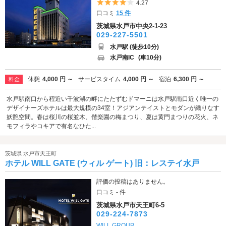
5つ星のうち4
4.27
口コミ
15 件
茨城県水戸市中央2-1-23
029-227-5501
水戸駅 (徒歩10分)
水戸南IC
(車10分)
休憩
4,000 円 ～
サービスタイム
4,000 円 ～
宿泊
6,300 円 ～
料金
水戸駅南口から程近い千波湖の畔にたたずむドマーニは水戸駅南口近く唯一の
デザイナーズホテルは最大規模の34室！アジアンテイストとモダンが織りなす
妖艶空間。春は桜川の桜並木、偕楽園の梅まつり、夏は黄門まつりの花火、ネ
モフィラやコキアで有名なひた...
茨城県 水戸市天王町
ホテル WILL GATE (ウィル ゲート) 旧：レステイ水戸
評価の投稿はありません。
口コミ - 件
茨城県水戸市天王町6-5
029-224-7873
WILL GROUP