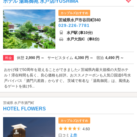
ホテル 湯島御苑 水戸店/YUSHIMA
カップルズおすすめ
茨城県水戸市谷田町840
029-226-7781
水戸駅 (車10分)
水戸大洗IC
(車8分)
休憩
2,990 円 ～
サービスタイム
4,390 円 ～
宿泊
4,490 円 ～
料金
おかげ様で50周年を迎えることができました♪ 茨城県内最大規模の大型ホテ
ル！滞在時間も長く、良心価格も好評。おススメクーポンも人気◎国道6号水
戸バイパス「酒門六差路」からすぐ。 茨城で有名な「湯島御苑」は、風情あ
るゲートを抜け6...
茨城県 水戸市酒門町
HOTEL FLOWERS
カップルズおすすめ
5つ星のうち4.5
4.60
口コミ
2 件