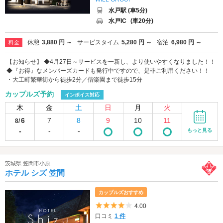
水戸駅 (車5分)
水戸IC
(車20分)
休憩
3,880 円 ～
サービスタイム
5,280 円 ～
宿泊
6,980 円 ～
料金
【お知らせ】 ◆4月27日～サービスを一新し、より使いやすくなりました！！
◆『お得』なメンバーズカードも発行中ですので、是非ご利用ください！！
・大工町繁華街から徒歩2分／偕楽園まで徒歩15分
カップルズ予約
インボイス対応
木
金
土
日
月
火
6
7
8
9
10
11
8/
-
-
-
もっと見る
茨城県 笠間市小原
ホテル シズ 笠間
カップルズおすすめ
5つ星のうち4
4.00
口コミ
1 件