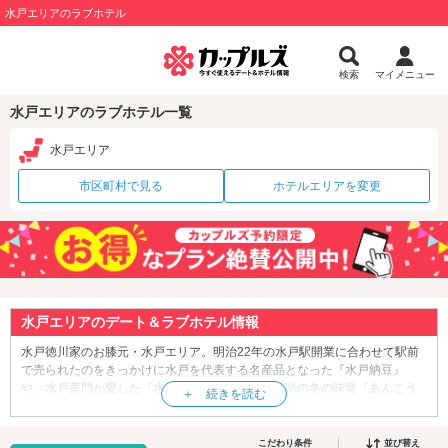
水戸エリアのラブホテル
検索
マイメニュー
水戸エリアのラブホテル一覧
水戸エリア
市区町村で見る
ホテルエリアを変更
水戸エリアのデート＆ラブホテル情報
水戸徳川家のお膝元・水戸エリア。明治22年の水戸駅開業に合わせて駅前
で売られたのをきっかけに水戸を代表する名産品となった『水戸納豆』
や、水戸黄門が愛した『水戸藩ラーメン』、
茨城県
の冬の味覚『あんこう
鍋』など、水戸には美味しいものがたくさんあります。水戸へお越しの際
はぜひ本場の味をご堪能ください♪観光・デートスポットといえば何と言っ
ても「
千波湖
」。こちらは1周約3㎞のひょうたん型の湖で、遊歩道にはソ
こだわり条件
並び替え