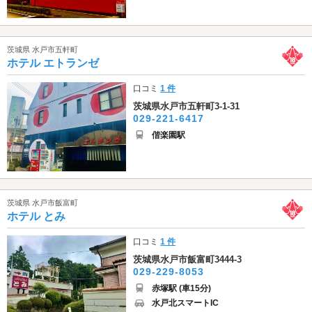
茨城県 水戸市五軒町
ホテル エトランゼ
口コミ
1 件
茨城県水戸市五軒町3-1-31
029-221-6417
偕楽園駅
茨城県 水戸市飯富町
ホテル とみ
口コミ
1 件
茨城県水戸市飯富町3444-3
029-229-8053
赤塚駅 (車15分)
水戸北スマートIC