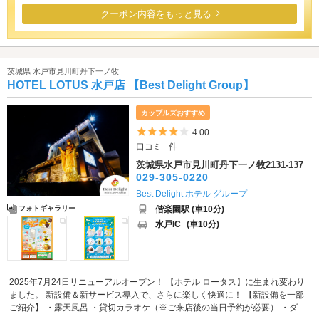
クーポン内容をもっと見る
茨城県 水戸市見川町丹下一ノ牧
HOTEL LOTUS 水戸店 【Best Delight Group】
カップルズおすすめ
5つ星のうち4
4.00
口コミ - 件
茨城県水戸市見川町丹下一ノ牧2131-137
029-305-0220
Best Delight ホテル グループ
偕楽園駅 (車10分)
フォトギャラリー
水戸IC
(車10分)
2025年7月24日リニューアルオープン！ 【ホテル ロータス】に生まれ変わり
ました。 新設備＆新サービス導入で、さらに楽しく快適に！ 【新設備を一部
ご紹介】 ・露天風呂 ・貸切カラオケ（※ご来店後の当日予約が必要） ・ダ