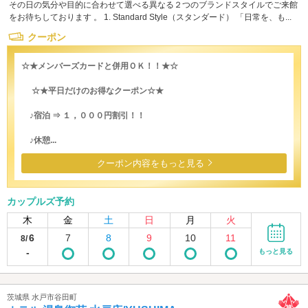
その日の気分や目的に合わせて選べる異なる２つのブランドスタイルでご来館
をお待ちしております 。 1. Standard Style（スタンダード） 「日常を、も...
クーポン
☆★メンバーズカードと併用ＯＫ！！★☆
☆★平日だけのお得なクーポン☆★
♪宿泊 ⇒ １，０００円割引！！
♪休憩...
クーポン内容をもっと見る
カップルズ予約
木
金
土
日
月
火
6
7
8
9
10
11
8/
-
もっと見る
茨城県 水戸市谷田町