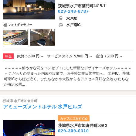
茨城県水戸市酒門町4415-1
029-248-8787
水戸駅
水戸南IC
フォトギャラリー
休憩
5,500 円 ～
サービスタイム
5,900 円 ～
宿泊
7,200 円 ～
料金
＝＝＝＝＝鮮やかな花をコンセプトにした斬新なデザイナーズホテル＝＝＝＝
＝ こだわりの詰まった内装や設備で、お手軽に非日常空間へ。 水戸IC、茨城
町東ICからほど近く、ひたちなかや大洗からもアクセス良好な立地 ひたちな
か海浜公園...
茨城県 水戸市加倉井町
アミューズメントホテル 水戸ヒルズ
カップルズおすすめ
茨城県水戸市加倉井町509-2
029-309-0310