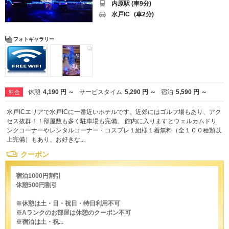
内原駅 (車9分)
水戸IC
(車2分)
フォトギャラリー
休憩
4,190 円 ～
サービスタイム
5,290 円 ～
宿泊
5,590 円 ～
料金
水戸ICエリアで水戸ICに一番近いホテルです。近郊にはゴルフ場もあり、アク
セス抜群！！部屋数も多く駐車場も完備。 館内に入りますとウェルカムドリ
ンクコーナーやレンタルコーナー・コスプレ１組様１着無料（全１００種類以
上完備）もあり、お好きな...
クーポン
宿泊1000円割引
休憩500円割引
※休憩は土・日・祝日・特日利用不可
※Aランクのお部屋は休憩のクーポン不可
※宿泊は土・祝...