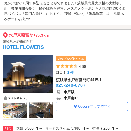
おかげ様で50周年を迎えることができました♪ 茨城県内最大規模の大型ホテ
ル！滞在時間も長く、良心価格も好評。おススメクーポンも人気◎国道6号水
戸バイパス「酒門六差路」からすぐ。 茨城で有名な「湯島御苑」は、風情あ
るゲートを抜け6...
水戸東照宮から5.3km
茨城県 水戸市酒門町
HOTEL FLOWERS
カップルズおすすめ
5つ星のうち4.5
4.60
口コミ
2 件
茨城県水戸市酒門町4415-1
029-248-8787
水戸駅
水戸南IC
フォトギャラリー
Googleマップで開く
休憩
5,500 円 ～
サービスタイム
5,900 円 ～
宿泊
7,200 円 ～
料金