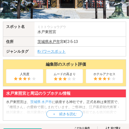
スポット名
ミトトウショウグウ
水戸東照宮
住所
茨城県
水戸市
宮町2-5-13
ジャンルタグ
#パワースポット
編集部のスポット評価
人気度
ムードの高まり
ホテルアクセス
水戸東照宮と周辺のラブホテル情報
水戸東照宮は、
茨城県
水戸市
に鎮座する神社です。正式名称は東照宮で、
「権現さん」の愛称で親しまれています。ご祭神は、江戸幕府初代将軍・
徳川家康と、徳川家康の十一男で、水戸徳川家の藩祖である徳川頼房で
す。創建は1621年。水戸初代藩主・頼房が、父・家康の御霊をこの地に祀
ったのがはじまりです。学業成就、出世開運、商売繁盛など様々なご利益
があるとされ、県外からも多くの参拝客が訪れているスポットです。神社
こだわり条件
並び替え