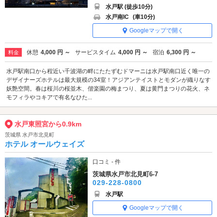
水戸駅 (徒歩10分)
水戸南IC
(車10分)
Googleマップで開く
休憩
4,000 円 ～
サービスタイム
4,000 円 ～
宿泊
6,300 円 ～
料金
水戸駅南口から程近い千波湖の畔にたたずむドマーニは水戸駅南口近く唯一の
デザイナーズホテルは最大規模の34室！アジアンテイストとモダンが織りなす
妖艶空間。春は桜川の桜並木、偕楽園の梅まつり、夏は黄門まつりの花火、ネ
モフィラやコキアで有名なひた...
水戸東照宮から0.9km
茨城県 水戸市北見町
ホテル オールウェイズ
口コミ - 件
茨城県水戸市北見町6-7
029-228-0800
水戸駅
Googleマップで開く