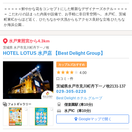
＝＝＝＝＝鮮やかな花をコンセプトにした斬新なデザイナーズホテル＝＝＝＝
＝ こだわりの詰まった内装や設備で、お手軽に非日常空間へ。 水戸IC、茨城
町東ICからほど近く、ひたちなかや大洗からもアクセス良好な立地 ひたちな
か海浜公園...
水戸東照宮から4.3km
茨城県 水戸市見川町丹下一ノ牧
HOTEL LOTUS 水戸店 【Best Delight Group】
カップルズおすすめ
5つ星のうち4
4.00
口コミ - 件
茨城県水戸市見川町丹下一ノ牧2131-137
029-305-0220
Best Delight ホテル グループ
偕楽園駅 (車10分)
フォトギャラリー
水戸IC
(車10分)
Googleマップで開く