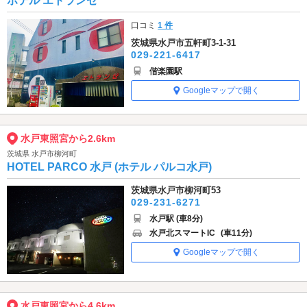
ホテル エトランゼ
口コミ
1 件
茨城県水戸市五軒町3-1-31
029-221-6417
偕楽園駅
Googleマップで開く
水戸東照宮から2.6km
茨城県 水戸市柳河町
HOTEL PARCO 水戸 (ホテル パルコ水戸)
茨城県水戸市柳河町53
029-231-6271
水戸駅 (車8分)
水戸北スマートIC
(車11分)
Googleマップで開く
水戸東照宮から4.6km