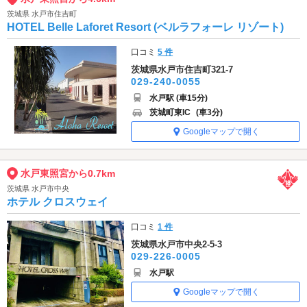
茨城県 水戸市住吉町
HOTEL Belle Laforet Resort (ベルラフォーレ リゾート)
口コミ
5 件
茨城県水戸市住吉町321-7
029-240-0055
水戸駅 (車15分)
茨城町東IC
(車3分)
Googleマップで開く
水戸東照宮から0.7km
茨城県 水戸市中央
ホテル クロスウェイ
口コミ
1 件
茨城県水戸市中央2-5-3
029-226-0005
水戸駅
Googleマップで開く