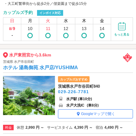
・大工町繁華街から徒歩2分／偕楽園まで徒歩15分
カップルズ予約
インボイス対応
日
月
火
水
木
金
9
10
11
12
13
14
8/
-
もっと見る
水戸東照宮から3.6km
茨城県 水戸市谷田町
ホテル 湯島御苑 水戸店/YUSHIMA
カップルズおすすめ
茨城県水戸市谷田町840
029-226-7781
水戸駅 (車10分)
水戸大洗IC
(車8分)
Googleマップで開く
休憩
2,990 円 ～
サービスタイム
4,390 円 ～
宿泊
4,490 円 ～
料金