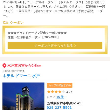
2025年7月24日リニューアルオープン！ 【ホテル ロータス】に生まれ変わり
ました。 新設備＆新サービス導入で、さらに楽しく快適に！ 【新設備を一部
ご紹介】 ・露天風呂 ・貸切カラオケ（※ご来店後の当日予約が必要） ・ダ
ー...
クーポン
★★★グランドオープン記念クーポン★★★
休憩・宿泊割引クーポン 【 20％OFF 】
クーポン内容をもっと見る
水戸東照宮から0.6km
茨城県 水戸市中央
ホテル ドマーニ 水戸
カップルズおすすめ
5つ星のうち4
4.27
口コミ
15 件
茨城県水戸市中央2-1-23
029-227-5501