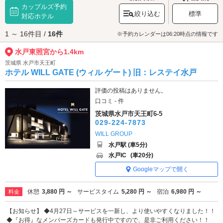
カップルズ予約
に手を合わせたら、境内を散策してみましょう。境内には、徳川家の家
絞り込む
標準
紋・三つ葉葵を配した鳥居や、日本最古の戦車など見どころが満載です。
対応ホテル
水戸東照宮へは、
水戸駅周辺エリアのラブホテル
からもアクセスが便利で
1 ～ 16件目 /
16件
す。
※予約カレンダーは06:20時点の情報です
水戸東照宮から1.4km
茨城県 水戸市天王町
ホテル WILL GATE (ウィル ゲート) 旧：レステイ水戸
評価の投稿はありません。
口コミ - 件
茨城県水戸市天王町6-5
029-224-7873
WILL GROUP
水戸駅 (車5分)
水戸IC
(車20分)
Googleマップで開く
休憩
3,880 円 ～
サービスタイム
5,280 円 ～
宿泊
6,980 円 ～
料金
【お知らせ】 ◆4月27日～サービスを一新し、より使いやすくなりました！！
◆『お得』なメンバーズカードも発行中ですので、是非ご利用ください！！