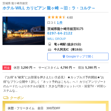
茨城県 龍ケ崎市姫宮
ホテル WILL カリビアン 龍ヶ崎 ～旧：ラ・コルテ～
5つ星のうち4.5
4.60
口コミ
1 件
茨城県龍ケ崎市姫宮8175
0297-64-2122
WILL GROUP
竜ヶ崎駅 (徒歩15分)
牛久阿見IC
(車18分)
Googleマップで開く
休憩
3,290 円 ～
サービスタイム
4,790 円 ～
宿泊
5,390 円 ～
料金
《”お得”＆”確実”にお部屋を押さえたい方必見》 ★カップルズ予約開始★”お
得”なプラン公開中！詳しく「ネット予約はこちら」へ！ カリビアンリゾート
のムードたっぷりホテルが誕生！ 大きな円形ジェットバス・浴室TV・VODシ
ステムな...
クーポン
休憩・フリータイム 全日 300円OFF