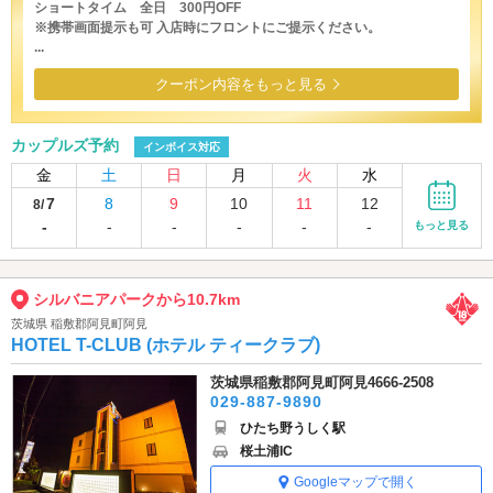
ショートタイム 全日 300円OFF
※携帯画面提示も可 入店時にフロントにご提示ください。
...
クーポン内容をもっと見る
カップルズ予約
インボイス対応
金
土
日
月
火
水
7
8
9
10
11
12
8/
-
-
-
-
-
-
もっと見る
シルバニアパークから10.7km
茨城県 稲敷郡阿見町阿見
HOTEL T-CLUB (ホテル ティークラブ)
茨城県稲敷郡阿見町阿見4666-2508
029-887-9890
ひたち野うしく駅
桜土浦IC
Googleマップで開く