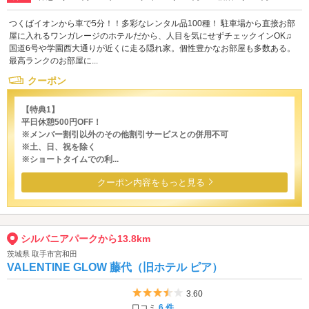
つくばイオンから車で5分！！多彩なレンタル品100種！ 駐車場から直接お部
屋に入れるワンガレージのホテルだから、人目を気にせずチェックインOK♫
国道6号や学園西大通りが近くに走る隠れ家。個性豊かなお部屋も多数ある。
最高ランクのお部屋に...
クーポン
【特典1】
平日休憩500円OFF！
※メンバー割引以外のその他割引サービスとの併用不可
※土、日、祝を除く
※ショートタイムでの利...
クーポン内容をもっと見る
シルバニアパークから13.8km
茨城県 取手市宮和田
VALENTINE GLOW 藤代（旧ホテル ピア）
5つ星のうち3.5
3.60
口コミ
6 件