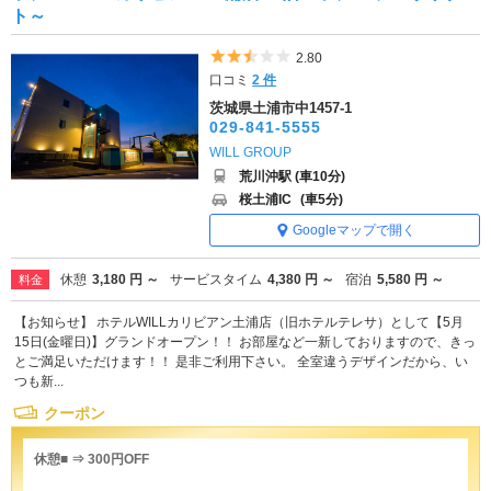
ト～
5つ星のうち2.5
2.80
口コミ
2 件
茨城県土浦市中1457-1
029-841-5555
WILL GROUP
荒川沖駅 (車10分)
桜土浦IC
(車5分)
Googleマップで開く
休憩
3,180 円 ～
サービスタイム
4,380 円 ～
宿泊
5,580 円 ～
料金
【お知らせ】 ホテルWILLカリビアン土浦店（旧ホテルテレサ）として【5月
15日(金曜日)】グランドオープン！！ お部屋など一新しておりますので、きっ
とご満足いただけます！！ 是非ご利用下さい。 全室違うデザインだから、い
つも新...
クーポン
休憩■ ⇒ 300円OFF