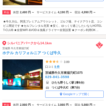
休憩
2,480 円 ～
サービスタイム
4,190 円 ～
宿泊
4,990 円 ～
料金
★牛久大仏、阿見プレミアムアウトレット、ゴルフ場、テイクアウト店、コン
ビニ間近です ★セルフレンタル充実 ★安く、ゆっくり過ごしたいならHOTEL
T-CLUB ★全室WiFi &VOD＆強風ドライヤー全室設置 ★クーポン利用OK ...
シルバニアパークから14.1km
茨城県 牛久市東猯穴町
ホテル カリフォルニア つくば牛久
5つ星のうち3.5
3.89
口コミ
9 件
茨城県牛久市東猯穴町1075
029-841-3598
ひたち野うしく駅 (車6分)
つくば牛久IC
(車7分)
Googleマップで開く
休憩
2,980 円 ～
サービスタイム
3,980 円 ～
宿泊
5,980 円 ～
料金