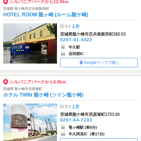
シルバニアパークから12.0km
茨城県 龍ケ崎市庄兵衛新田町
HOTEL ROOM 龍ヶ崎 (ルーム龍ケ崎)
口コミ
2 件
茨城県龍ケ崎市庄兵衛新田町282-53
0297-61-4422
牛久駅
谷田部IC
Googleマップで開く
シルバニアパークから6.8km
茨城県 龍ケ崎市貝原塚町
ホテル TWIN 龍ケ崎 (ツイン龍ケ崎)
口コミ
1 件
茨城県龍ケ崎市貝原塚町1723-20
0297-64-7233
竜ヶ崎駅 (車8分)
牛久阿見IC
(車17分)