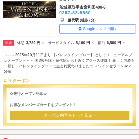
茨城県取手市宮和田400-6
0297-83-5550
藤代駅 (徒歩2分)
Googleマップで開く
休憩
3,780 円 ～
サービスタイム
5,180 円 ～
宿泊
6,580 円 ～
料金
～～～2025年10月11日より 【バレンタイン グロー】 としてリニューアルプ
レオープン～～～ 国道6号線・藤代駅からも近くアクセス抜群！ 新しく内装を
一新し、バレンタイングローに生まれ変わりました☆ ＜ワインセラー＞や＜
冷凍...
クーポン
☆先行オープン記念☆
お得なメンバーズカードをプレゼント！
クーポン内容をもっと見る