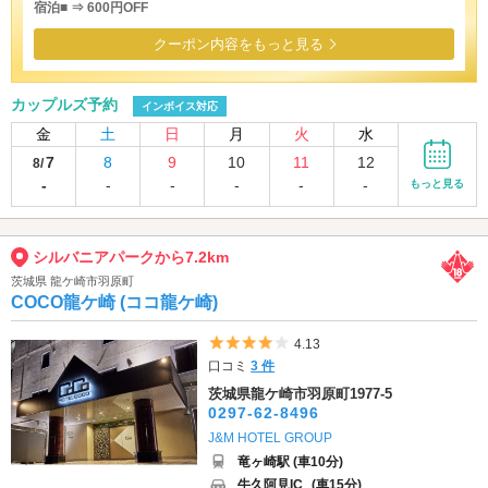
宿泊■ ⇒ 600円OFF
クーポン内容をもっと見る
カップルズ予約
インボイス対応
金
土
日
月
火
水
7
8
9
10
11
12
8/
-
-
-
-
-
-
もっと見る
シルバニアパークから7.2km
茨城県 龍ケ崎市羽原町
COCO龍ケ崎 (ココ龍ケ崎)
5つ星のうち4
4.13
口コミ
3 件
茨城県龍ケ崎市羽原町1977-5
0297-62-8496
J&M HOTEL GROUP
竜ヶ崎駅 (車10分)
牛久阿見IC
(車15分)