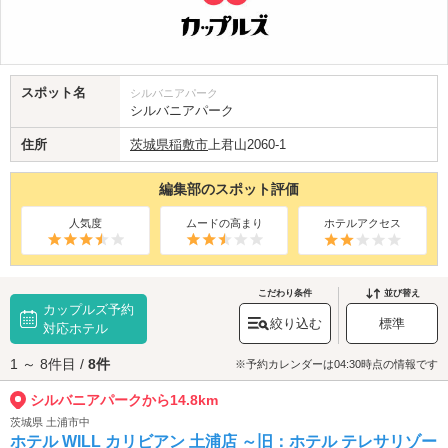
スポット名
シルバニアパーク
シルバニアパーク
住所
茨城県
稲敷市
上君山2060-1
編集部のスポット評価
人気度
ムードの高まり
ホテルアクセス
こだわり条件
並び替え
カップルズ予約
絞り込む
標準
対応ホテル
1 ～ 8件目 /
8件
※予約カレンダーは04:30時点の情報です
シルバニアパークから14.8km
茨城県 土浦市中
ホテル WILL カリビアン 土浦店 ～旧：ホテル テレサリゾー