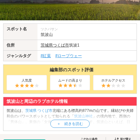
スポット名
ツクバサン
筑波山
住所
茨城県
つくば市
筑波1
ジャンルタグ
#紅葉
#ロープウェー
編集部のスポット評価
人気度
ムードの高まり
ホテルアクセス
筑波山と周辺のラブホテル情報
筑波山は、
茨城県
つくば市
北端にある標高約877mの山です。縁結びや夫婦
和合のパワースポットとして知られる「
筑波山神社
」の境内地で、西側の
「男体山」、東側の「女体山」で構成されています。筑波山といえば、日
本百名山、日本百景のひとつに数えられる山ですが、標高は低く比較的気
軽に登山が楽しめるスポットとしても有名です。また、中腹から山頂付近
まではケーブルカー、およびロープウエイが運行されており、紅葉シーズ
こだわり条件
並び替え