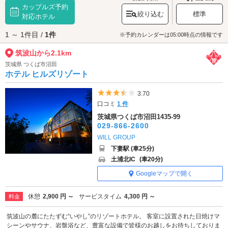
カップルズ予約
ンには多くの観光客で賑わいます。山頂からの夜景も大変見事で、デート
絞り込む
標準
スポットとしても人気です。関東平野の夜景を一望してみませんか？
対応ホテル
筑波山へは、
筑波山周辺エリアのラブホテル
からもアクセスが便利です。
1 ～ 1件目 /
1件
※予約カレンダーは05:00時点の情報です
筑波山から2.1km
茨城県 つくば市沼田
ホテル ヒルズリゾート
5つ星のうち3.5
3.70
口コミ
1 件
茨城県つくば市沼田1435-99
029-866-2600
WILL GROUP
下妻駅 (車25分)
土浦北IC
(車20分)
Googleマップで開く
休憩
2,900 円 ～
サービスタイム
4,300 円 ～
料金
筑波山の麓にたたずむ“いやし”のリゾートホテル。 客室に設置された日焼けマ
シーンやサウナ、岩盤浴など、豊富な設備で皆様のお越しをお待ちしておりま