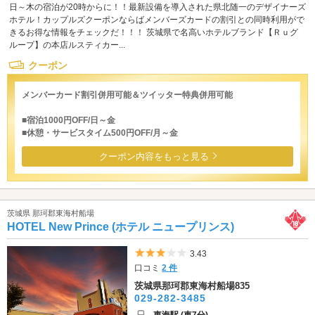
日～木の宿泊が20時からに！！最新設備を導入された県北随一のデザイナーズ
ホテル！カップルズクーポンならばメンバーズカードの割引との同時利用がで
きるお得な情報をチェックだ！！！ 茨城県で名高いホテルブランド【Ｒｕグ
ループ】の本店ルスティカー...
クーポン
メンバーカード割引併用可能＆ツイッター特典併用可能
■宿泊1000円OFF/日～金
■休憩・サービスタイム500円OFF/月～金
クーポン内容をもっと見る
茨城県 那珂郡東海村船場
HOTEL New Prince (ホテル ニュープリンス)
5つ星のうち3
3.43
口コミ
2 件
茨城県那珂郡東海村船場835
029-282-3485
東海駅 (車7分)