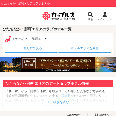
ひたちなか・那珂エリアのラブホテル
検索
マイメニュー
ひたちなか・那珂エリアのラブホテル一覧
ひたちなか・那珂エリア
市区町村で見る
ホテルエリアを変更
ひたちなか・那珂エリアのデート＆ラブホテル情報
「勝田駅」から「阿字ヶ浦駅」を結ぶローカル線、ひたちなか海浜鉄道・
湊線が田園風景の中をのんびりと走る、
茨城県
ひたちなか・那珂エリア。
観光・デートをするなら「
国営ひたち海浜公園
」へ行ってみませんか？こ
ちらは約200ヘクタールの広大な敷地に季節ごとの花が咲く国営公園です。
特に4月中旬から5月上旬にかけて咲くネモフィラは必見。一面を真っ青に
染め上げるネモフィラと空の青が溶け合う幻想的な風景は思わず息をのむ
こだわり条件
並び替え