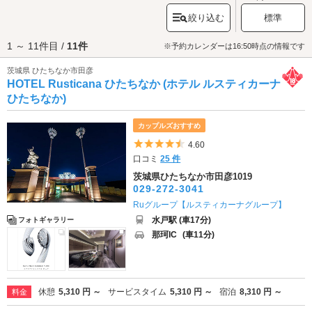
美しさです。神社仏閣巡りのお好きなカップルには、856年に創建された歴
絞り込む
標準
史ある神社「
酒列磯前神社
」がおすすめ。病気平癒や健康長寿のご利益が
あるこちらの神社ですが、ジャンボ宝くじの高額当選者が亀の石像を奉納
1 ～ 11件目 /
11件
したことから、当選祈願に訪れる方も多いそうです。お腹が空いたら「
那
※予約カレンダーは16:50時点の情報です
珂湊おさかな市場
」へ行ってみましょう。こちらでは獲れたてのお魚を味
茨城県 ひたちなか市田彦
わえる海鮮丼や握り寿司をお腹いっぱい楽しんでくださいね。観光・デー
HOTEL Rusticana ひたちなか (ホテル ルスティカーナ
トを満喫したらラブホテルでひと休み。ひたちなか・那珂エリアのラブホ
テルは「那珂インターチェンジ」や、JR水郡線「下管谷駅」、JR常磐線
ひたちなか)
「勝田駅」「佐和駅」の近くに点在しています。さっそくデートスポット
周辺のホテルをチェックしてみましょう。
カップルズおすすめ
5つ星のうち4.5
4.60
口コミ
25 件
茨城県ひたちなか市田彦1019
029-272-3041
Ruグループ【ルスティカーナグループ】
水戸駅 (車17分)
フォトギャラリー
那珂IC
(車11分)
休憩
5,310 円 ～
サービスタイム
5,310 円 ～
宿泊
8,310 円 ～
料金