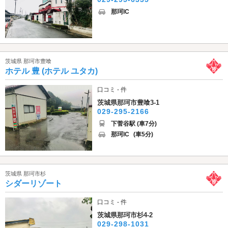
那珂IC
茨城県 那珂市豊喰
ホテル 豊 (ホテル ユタカ)
口コミ - 件
茨城県那珂市豊喰3-1
029-295-2166
下菅谷駅 (車7分)
那珂IC
(車5分)
茨城県 那珂市杉
シダーリゾート
口コミ - 件
茨城県那珂市杉4-2
029-298-1031