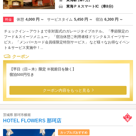
東海ＰＡスマートIC
(車8分)
休憩
4,000 円 ～
サービスタイム
5,450 円 ～
宿泊
6,300 円 ～
料金
チェックイン～アウトまで非対面式のガレージタイプホテル。 「季節限定の
フード＆スイーツメニュー」 「宿泊休憩ご利用者様ドリンク＆スイーツサー
ビス」 「メンバーカード会員様限定特別サービス」 など様々なお得なイベン
ト＆サービス実施中！...
クーポン
【平日（日～木）限定 ※祝前日を除く】
宿泊500円引き
クーポン内容をもっと見る
茨城県 那珂市横堀
HOTEL FLOWERS 那珂店
カップルズおすすめ