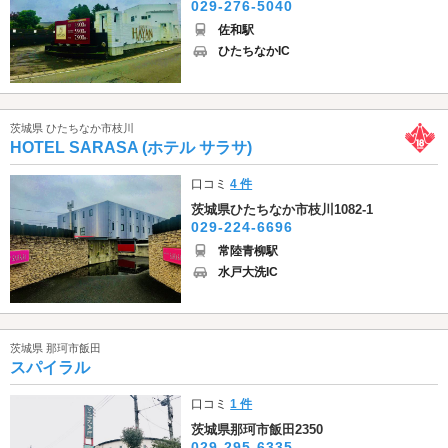
029-276-5040
佐和駅
ひたちなかIC
茨城県 ひたちなか市枝川
HOTEL SARASA (ホテル サラサ)
口コミ
4 件
茨城県ひたちなか市枝川1082-1
029-224-6696
常陸青柳駅
水戸大洗IC
茨城県 那珂市飯田
スパイラル
口コミ
1 件
茨城県那珂市飯田2350
029-295-6335