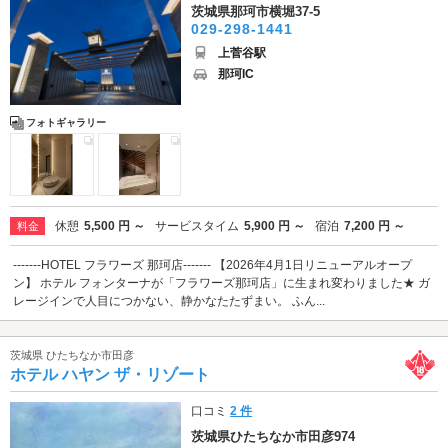
茨城県那珂市横堀37-5
029-298-1441
上菅谷駅
那珂IC
フォトギャラリー
休憩
5,500 円 ～
サービスタイム
5,900 円 ～
宿泊
7,200 円 ～
料金
-------HOTEL フラワーズ 那珂店------- 【2026年4月1日リニューアルオープ
ン】 ホテル フォンターナが「フラワーズ那珂店」に生まれ変わりました★ ガ
レージインで人目につかない、静かなたたずまい。 ふん...
茨城県 ひたちなか市田彦
ホテル ハヤン ザ・リゾート
口コミ
2 件
茨城県ひたちなか市田彦974