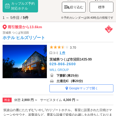
カップルズ予約
ど、季節ごとに様々な花が境内を彩ります。また、クジャクやアヒルなど
絞り込む
標準
が放し飼いにされており、参拝者を楽しませています。お寺に手を合わせ
対応ホテル
たら境内を散策してみましょう。
1 ～ 5件目 /
5件
雨引観音へは、
筑西・桜川エリアのラブホテル
からもアクセスが便利で
※予約カレンダーは06:40時点の情報です
す。
雨引観音から13.6km
茨城県 つくば市沼田
ホテル ヒルズリゾート
5つ星のうち3.5
3.70
口コミ
1 件
茨城県つくば市沼田1435-99
029-866-2600
WILL GROUP
下妻駅 (車25分)
土浦北IC
(車20分)
Googleマップで開く
休憩
2,900 円 ～
サービスタイム
4,300 円 ～
料金
筑波山の麓にたたずむ“いやし”のリゾートホテル。 客室に設置された日焼けマ
シーンやサウナ、岩盤浴など、豊富な設備で皆様のお越しをお待ちしておりま