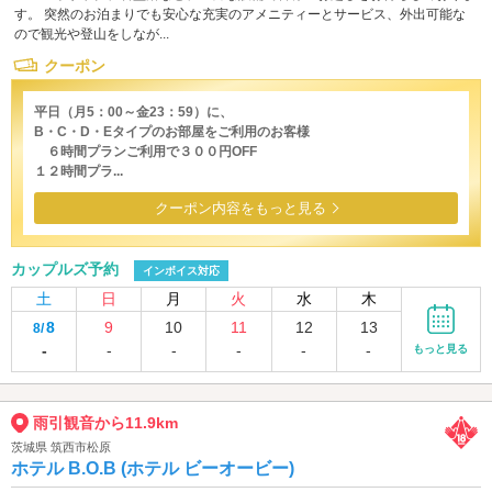
す。 突然のお泊まりでも安心な充実のアメニティーとサービス、外出可能な
ので観光や登山をしなが...
クーポン
平日（月5：00～金23：59）に、
B・C・D・Eタイプのお部屋をご利用のお客様
６時間プランご利用で３００円OFF
１２時間プラ...
クーポン内容をもっと見る
カップルズ予約
インボイス対応
土
日
月
火
水
木
8
9
10
11
12
13
8/
-
-
-
-
-
-
もっと見る
雨引観音から11.9km
茨城県 筑西市松原
ホテル B.O.B (ホテル ビーオービー)