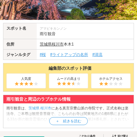
スポット名
アマビキカンノン
雨引観音
住所
茨城県
桜川市
本木1
ジャンルタグ
#桜
#ライトアップの名所
#清流
編集部のスポット評価
人気度
ムードの高まり
ホテルアクセス
雨引観音と周辺のラブホテル情報
雨引観音は、
茨城県
桜川市
にある真言宗豊山派の寺院です。正式名称は楽
法寺。ご本尊は観世音菩薩で、こちらのお寺は関東地方の1都6県にまたが
る33か所の観音霊場のひとつ、「坂東三十三観音第24番礼所」とされてい
ます。創建年は587年。中国出身の法輪独守居士によって開山されました。
厄除け、延命、安産、子育てにご利益のあるパワースポットとして知られ
ています。花見の名所でもあり、サクラ、ツツジ、ボタン、アジサイな
こだわり条件
並び替え