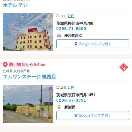
ホテル テン
口コミ
2 件
茨城県桜川市中泉780
0296-71-9500
桜川筑西IC
Googleマップで開く
雨引観音から9.4km
茨城県 筑西市門井
エムワンステージ 筑西店
口コミ
1 件
茨城県筑西市門井1451
0296-57-3391
新治駅
Googleマップで開く