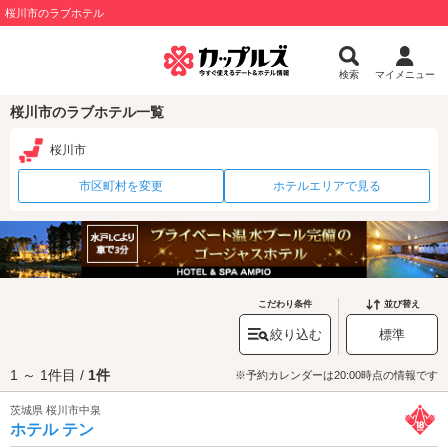
桜川市のラブホテル
検索
マイメニュー
桜川市のラブホテル一覧
桜川市
市区町村を変更
ホテルエリアで見る
こだわり条件
並び替え
絞り込む
標準
1 ～ 1件目 /
1件
※予約カレンダーは20:00時点の情報です
茨城県 桜川市中泉
ホテル テン