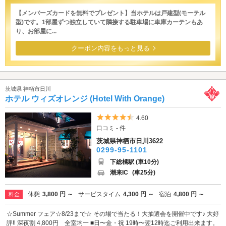
【メンバーズカードを無料でプレゼント】当ホテルは戸建型(モーテル
型)です。1部屋ずつ独立していて隣接する駐車場に車庫カーテンもあ
り、お部屋に...
クーポン内容をもっと見る
茨城県 神栖市日川
ホテル ウィズオレンジ (Hotel With Orange)
5つ星のうち4.5
4.60
口コミ - 件
茨城県神栖市日川3622
0299-95-1101
下総橘駅 (車10分)
潮来IC
(車25分)
休憩
3,800 円 ～
サービスタイム
4,300 円 ～
宿泊
4,800 円 ～
料金
☆Summer フェア☆8/23まで☆ その場で当たる！大抽選会を開催中です♪ 大好
評‼️ 深夜割 4,800円 全室均一 ■日〜金・祝 19時〜翌12時迄ご利用出来ます。