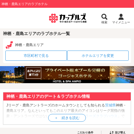
神栖・鹿島エリアのラブホテル
検索
マイメニュー
神栖・鹿島エリアのラブホテル一覧
神栖・鹿島エリア
市区町村で見る
ホテルエリアを変更
神栖・鹿島エリアのデート＆ラブホテル情報
Jリーグ・鹿島アントラーズのホームタウンとしても知られる
茨城県
神栖・
鹿島エリア。なんといってもこのエリア最大のアイコンはリーグ屈指の強
豪・アントラーズではないでしょうか？「
アントラーズクラブハウス
」で
は選手たちの練習を間近に見るチャンスもあります。サッカーファンなら
ずとも一見の価値ありです。観光・デートスポットといえば何と言っても
「
鹿島神宮
」。神武天皇元年創建の由緒ある神社で、武神・武甕槌大神(た
こだわり条件
並び替え