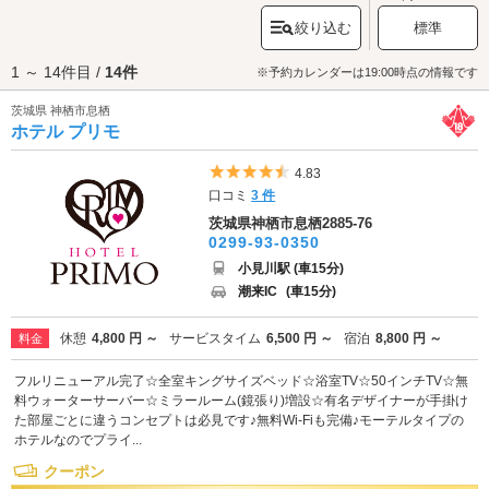
けみかづちのおおかみ)をお祀りしています。鹿島神宮には、その昔、徳川
絞り込む
標準
頼房が徳川家光の病気平癒を祈願したところ回復した、という逸話が残っ
ており、回復のお礼として奉納した朱色の大きな桜門は日本三大桜門の1つ
1 ～ 14件目 /
14件
に数えられる国の重要文化財です。境内奥の御手洗池には色とりどりのコ
※予約カレンダーは19:00時点の情報です
イが悠々と泳ぎ、訪れた人々の目を楽しませています。参拝を済ませたら
茨城県 神栖市息栖
夕日を見に「
日川浜海水浴場
」へ行ってみましょう。こちらは海水浴やサ
ホテル プリモ
ーフィン、釣りなどを楽しめるレジャースポットですが、夕日の名所とし
ても有名です。静かな波の音を聞きながらロマンチックな時間を過ごして
みてはいかがでしょうか？観光・デートを満喫したらラブホテルでひと休
5つ星のうち4.5
4.83
み。神栖・鹿島エリアのラブホテルは神栖市、鹿嶋市、行方市内にそれぞ
口コミ
3 件
れ点在しています。さっそくデートスポットから最寄りのホテルをチェッ
茨城県神栖市息栖2885-76
クしてみましょう。
0299-93-0350
小見川駅 (車15分)
潮来IC
(車15分)
休憩
4,800 円 ～
サービスタイム
6,500 円 ～
宿泊
8,800 円 ～
料金
フルリニューアル完了☆全室キングサイズベッド☆浴室TV☆50インチTV☆無
料ウォーターサーバー☆ミラールーム(鏡張り)増設☆有名デザイナーが手掛け
た部屋ごとに違うコンセプトは必見です♪無料Wi-Fiも完備♪モーテルタイプの
ホテルなのでプライ...
クーポン