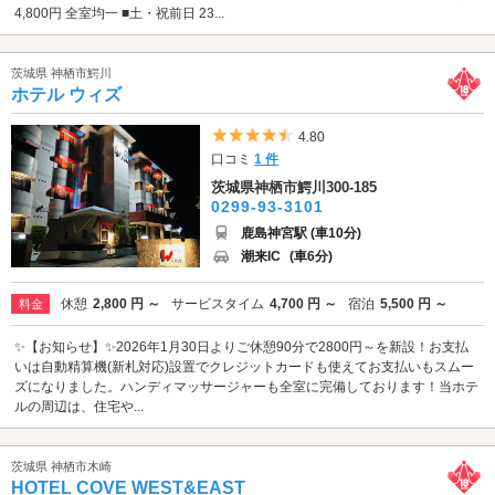
4,800円 全室均一 ■土・祝前日 23...
茨城県 神栖市鰐川
ホテル ウィズ
5つ星のうち4.5
4.80
口コミ
1 件
茨城県神栖市鰐川300-185
0299-93-3101
鹿島神宮駅 (車10分)
潮来IC
(車6分)
休憩
2,800 円 ～
サービスタイム
4,700 円 ～
宿泊
5,500 円 ～
料金
✨【お知らせ】✨2026年1月30日よりご休憩90分で2800円～を新設！お支払
いは自動精算機(新札対応)設置でクレジットカードも使えてお支払いもスムー
ズになりました。ハンディマッサージャーも全室に完備しております！当ホテ
ルの周辺は、住宅や...
茨城県 神栖市木崎
HOTEL COVE WEST&EAST