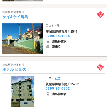
茨城県 鹿嶋市泉川
ケイ&ケイ鹿島
口コミ - 件
茨城県鹿嶋市泉川1544
0299-84-1935
鹿島神宮駅
潮来IC
茨城県 神栖市鰐川
ホテル ヒルズ
口コミ
2 件
茨城県神栖市鰐川25-331
0299-93-0802
鹿島神宮駅