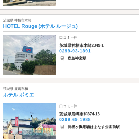
茨城県 神栖市木崎
HOTEL Rouge (ホテル ルージュ)
口コミ - 件
茨城県神栖市木崎2349-1
0299-93-1891
鹿島神宮駅
茨城県 鹿嶋市和
ホテル ポミエ
口コミ - 件
茨城県鹿嶋市和874-13
0299-69-1988
長者ヶ浜潮騒はまなす公園前駅