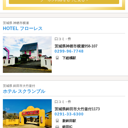
茨城県 神栖市横瀬
HOTEL フローレス
口コミ - 件
茨城県神栖市横瀬958-107
0299-96-7748
下総橘駅
茨城県 鉾田市大竹釜付
ホテル スクランブル
口コミ - 件
茨城県鉾田市大竹釜付1173
0291-33-6300
新鉾田駅
鉾田IC