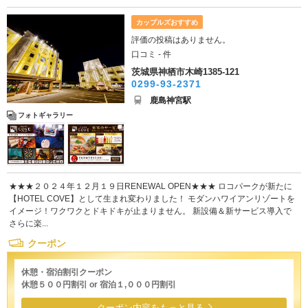
カップルズおすすめ
評価の投稿はありません。
口コミ - 件
茨城県神栖市木崎1385-121
0299-93-2371
鹿島神宮駅
フォトギャラリー
★★★２０２４年１２月１９日RENEWAL OPEN★★★ ロコパークが新たに
【HOTEL COVE】として生まれ変わりました！ モダンハワイアンリゾートを
イメージ！ワクワクとドキドキが止まりません。 新設備＆新サービス導入で
さらに楽...
クーポン
休憩・宿泊割引クーポン
休憩５００円割引 or 宿泊１,０００円割引
クーポン内容をもっと見る