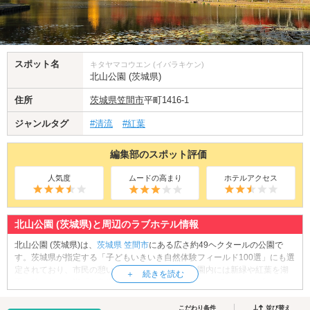
スポット名
キタヤマコウエン (イバラキケン)
北山公園 (茨城県)
住所
茨城県
笠間市
平町1416-1
ジャンルタグ
#清流
#紅葉
編集部のスポット評価
人気度
ムードの高まり
ホテルアクセス
北山公園 (茨城県)と周辺のラブホテル情報
北山公園 (茨城県)は、
茨城県
笠間市
にある広さ約49ヘクタールの公園で
す。茨城県が指定する「子どもいきいき自然体験フィールド100選」にも選
定されており、市民の憩いの場となっています。園内には新緑や紅葉を湖
面に映す美しい湖「白鳥湖」や、長さ約161mの「ローラーすべり台」、ミ
ズバショウ、ニッコウキスゲ、スイレンなどの湿生植物が植栽されている
「湿生生態園」、広々とした「バーベキュー・オートキャンプ場」など、
こだわり条件
並び替え