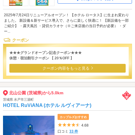
2025年7月24日リニューアルオープン！ 【ホテル ロータス】に生まれ変わり
ました。 新設備＆新サービス導入で、さらに楽しく快適に！ 【新設備を一部
ご紹介】 ・露天風呂 ・貸切カラオケ（※ご来店後の当日予約が必要） ・ダ
ー...
クーポン
★★★グランドオープン記念クーポン★★★
休憩・宿泊割引クーポン 【 20％OFF 】
クーポン内容をもっと見る
北山公園 (茨城県)から5.0km
茨城県 水戸市三湯町
HOTEL RuViANA (ホテル ルヴィアーナ)
カップルズおすすめ
5つ星のうち4.5
4.68
口コミ
33 件