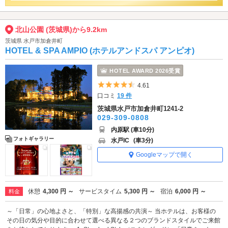
北山公園 (茨城県)から9.2km
茨城県 水戸市加倉井町
HOTEL & SPA AMPIO (ホテルアンドスパ アンピオ)
HOTEL AWARD 2026受賞
5つ星のうち4.5
4.61
口コミ
19 件
茨城県水戸市加倉井町1241-2
029-309-0808
内原駅 (車10分)
フォトギャラリー
水戸IC
(車3分)
Googleマップで開く
休憩
4,300 円 ～
サービスタイム
5,300 円 ～
宿泊
6,000 円 ～
料金
～「日常」の心地よさと、「特別」な高揚感の共演～ 当ホテルは、お客様の
その日の気分や目的に合わせて選べる異なる２つのブランドスタイルでご来館