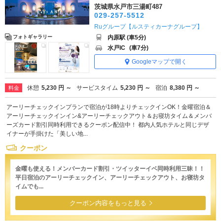
茨城県水戸市三湯町487
029-257-5512
Ruグループ【ルスティカーナグループ】
内原駅 (車5分)
フォトギャラリー
水戸IC
(車7分)
Googleマップで開く
休憩
5,230 円 ～
サービスタイム
5,230 円 ～
宿泊
8,380 円 ～
料金
アーリーチェックインプランで宿泊が18時よりチェックインOK！金曜宿泊＆
アーリーチェックインイン&アーリーチェックアウト＆お寝坊タイム＆メンバ
ーズカード割引同時利用できるクーポン配信中！ 都内人気ホテルと同じデザ
イナーが手掛けた「美しい地...
クーポン
金曜も使える！メンバーカード割引・ツイッターイベ同時利用三昧！！
平日宿泊のアーリーチェックイン、アーリーチェックアウト、お寝坊タ
イムでも...
クーポン内容をもっと見る