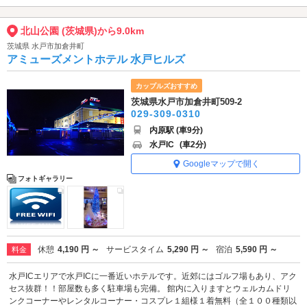
北山公園 (茨城県)から9.0km
茨城県 水戸市加倉井町
アミューズメントホテル 水戸ヒルズ
カップルズおすすめ
茨城県水戸市加倉井町509-2
029-309-0310
内原駅 (車9分)
水戸IC
(車2分)
Googleマップで開く
フォトギャラリー
休憩
4,190 円 ～
サービスタイム
5,290 円 ～
宿泊
5,590 円 ～
料金
水戸ICエリアで水戸ICに一番近いホテルです。近郊にはゴルフ場もあり、アク
セス抜群！！部屋数も多く駐車場も完備。 館内に入りますとウェルカムドリ
ンクコーナーやレンタルコーナー・コスプレ１組様１着無料（全１００種類以