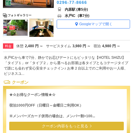
0296-77-8666
内原駅 (車5分)
水戸IC
(車7分)
フォトギャラリー
Googleマップで開く
休憩
2,480 円 ～
サービスタイム
3,980 円 ～
宿泊
4,980 円 ～
料金
水戸ICから車で7分、静かでお忍びデートにもピッタリな【HOTEL SHIZU】
「タイプ１」or「タイプ２」から選べるお部屋は各タイプともコテージタイプ
で誰にも会わず安心安全チェックイン♪ お車２台以上でのご利用やお一人様、
ビジネスユ...
クーポン
★☆お得なクーポン情報★☆
宿泊1000円OFF（日曜日～金曜日ご利用OK）
※メンバーズカード併用の場合は、メンバー割+100...
クーポン内容をもっと見る