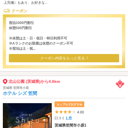
上完備）もあり、お好きな...
クーポン
宿泊1000円割引
休憩500円割引
※休憩は土・日・祝日・特日利用不可
※Aランクのお部屋は休憩のクーポン不可
※宿泊は土・祝...
クーポン内容をもっと見る
北山公園 (茨城県)から4.6km
茨城県 笠間市小原
ホテル シズ 笠間
カップルズおすすめ
5つ星のうち4
4.00
口コミ
1 件
茨城県笠間市小原1