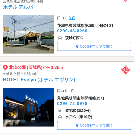
茨城県 東茨城郡茨城町小幡
ホテル アルバ
口コミ
3 件
茨城県東茨城郡茨城町小幡24-21
0299-48-0260
茨城町西IC
Googleマップで開く
北山公園 (茨城県)から3.3km
茨城県 笠間市笠間桜峰
HOTEL Evelyn (ホテル エヴリン)
口コミ - 件
茨城県笠間市笠間桜峰3971
0296-72-0978
笠間駅 (車10分)
水戸IC
(車10分)
Googleマップで開く