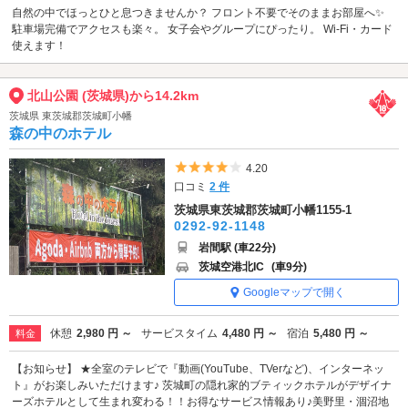
自然の中でほっとひと息つきませんか？ フロント不要でそのままお部屋へ✨
駐車場完備でアクセスも楽々。 女子会やグループにぴったり。 Wi-Fi・カード
使えます！
北山公園 (茨城県)から14.2km
茨城県 東茨城郡茨城町小幡
森の中のホテル
5つ星のうち4
4.20
口コミ
2 件
茨城県東茨城郡茨城町小幡1155-1
0292-92-1148
岩間駅 (車22分)
茨城空港北IC
(車9分)
Googleマップで開く
休憩
2,980 円 ～
サービスタイム
4,480 円 ～
宿泊
5,480 円 ～
料金
【お知らせ】 ★全室のテレビで『動画(YouTube、TVerなど)、インターネッ
ト』がお楽しみいただけます♪ 茨城町の隠れ家的ブティックホテルがデザイナ
ーズホテルとして生まれ変わる！！お得なサービス情報あり♪美野里・涸沼地