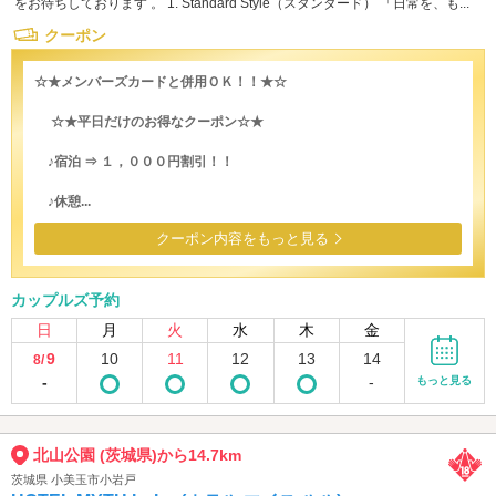
をお待ちしております 。 1. Standard Style（スタンダード） 「日常を、も...
クーポン
☆★メンバーズカードと併用ＯＫ！！★☆
☆★平日だけのお得なクーポン☆★
♪宿泊 ⇒ １，０００円割引！！
♪休憩...
クーポン内容をもっと見る
カップルズ予約
日
月
火
水
木
金
9
10
11
12
13
14
8/
-
-
もっと見る
北山公園 (茨城県)から14.7km
茨城県 小美玉市小岩戸