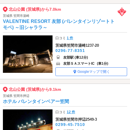
北山公園 (茨城県)から7.0km
茨城県 笠間市湯崎
VALENTINE RESORT 友部 (バレンタインリゾートト
モベ) ～旧シャララ～
口コミ
1 件
茨城県笠間市湯崎1237-20
0296-77-8351
友部駅 (車12分)
友部ＳＡスマートIC
(車1分)
Googleマップで開く
北山公園 (茨城県)から9.1km
茨城県 笠間市押辺
ホテル バレンタインベアー笠間
口コミ
12 件
茨城県笠間市押辺2549-3
0299-45-7510