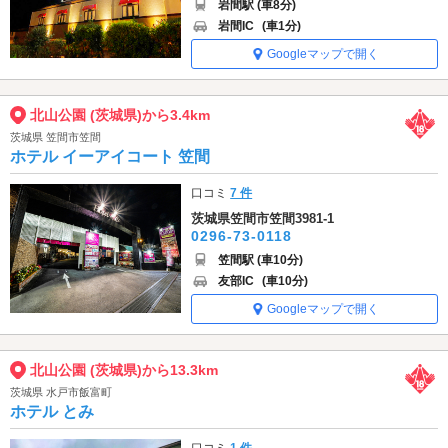
岩間駅 (車8分)
岩間IC
(車1分)
Googleマップで開く
北山公園 (茨城県)から3.4km
茨城県 笠間市笠間
ホテル イーアイコート 笠間
口コミ
7 件
茨城県笠間市笠間3981-1
0296-73-0118
笠間駅 (車10分)
友部IC
(車10分)
Googleマップで開く
北山公園 (茨城県)から13.3km
茨城県 水戸市飯富町
ホテル とみ