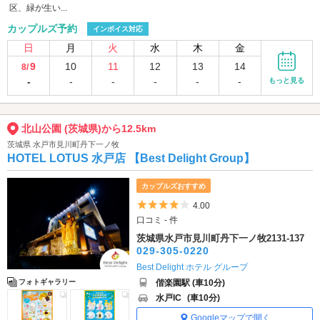
区、緑が生い...
カップルズ予約
インボイス対応
日
月
火
水
木
金
9
10
11
12
13
14
8/
-
-
-
-
-
-
もっと見る
北山公園 (茨城県)から12.5km
茨城県 水戸市見川町丹下一ノ牧
HOTEL LOTUS 水戸店 【Best Delight Group】
カップルズおすすめ
5つ星のうち4
4.00
口コミ - 件
茨城県水戸市見川町丹下一ノ牧2131-137
029-305-0220
Best Delight ホテル グループ
偕楽園駅 (車10分)
フォトギャラリー
水戸IC
(車10分)
Googleマップで開く