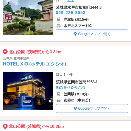
口コミ
1 件
茨城県水戸市飯富町3444-3
029-229-8053
赤塚駅 (車15分)
水戸北スマートIC
Googleマップで開く
北山公園 (茨城県)から3.3km
茨城県 笠間市笠間
HOTEL XiO (ホテル エクシオ)
口コミ - 件
茨城県笠間市笠間3958-1
0296-72-6733
笠間駅 (車10分)
友部IC
(車10分)
Googleマップで開く
北山公園 (茨城県)から10.3km