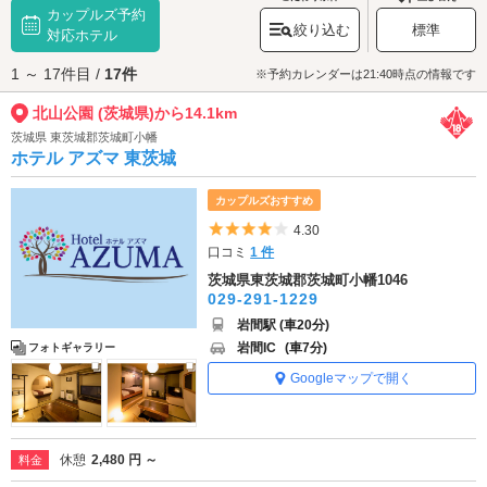
カップルズ予約
多彩なスポットがあります。また、高さ約23mの「展望台」は日光連山や
絞り込む
標準
太平洋まで一望できる絶景スポット。360度のパノラマビューをお楽しみく
対応ホテル
ださい。
1 ～ 17件目 /
17件
北山公園 (茨城県)(2)へは、
笠間エリアのラブホテル
、
水戸インター周辺エ
※予約カレンダーは21:40時点の情報です
リアのラブホテル
からもアクセスが便利です。
北山公園 (茨城県)から14.1km
茨城県 東茨城郡茨城町小幡
ホテル アズマ 東茨城
カップルズおすすめ
5つ星のうち4
4.30
口コミ
1 件
茨城県東茨城郡茨城町小幡1046
029-291-1229
岩間駅 (車20分)
岩間IC
(車7分)
フォトギャラリー
Googleマップで開く
休憩
2,480 円 ～
料金