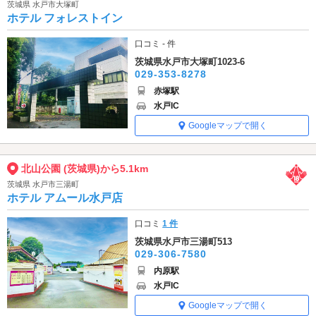
茨城県 水戸市大塚町
ホテル フォレストイン
口コミ - 件
茨城県水戸市大塚町1023-6
029-353-8278
赤塚駅
水戸IC
Googleマップで開く
北山公園 (茨城県)から5.1km
茨城県 水戸市三湯町
ホテル アムール水戸店
口コミ
1 件
茨城県水戸市三湯町513
029-306-7580
内原駅
水戸IC
Googleマップで開く