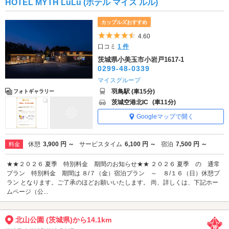
HOTEL MYTH LuLu (ホテル マイス ルル)
カップルズおすすめ
5つ星のうち4.5
4.60
口コミ
1 件
茨城県小美玉市小岩戸1617-1
0299-48-0339
マイスグループ
羽鳥駅 (車15分)
フォトギャラリー
茨城空港北IC
(車11分)
Googleマップで開く
休憩
3,900 円 ～
サービスタイム
6,100 円 ～
宿泊
7,500 円 ～
料金
★★２０２６ 夏季 特別料金 期間のお知らせ★★ ２０２６ 夏季 の 通常
プラン 特別料金 期間は ８/７（金）宿泊プラン ～ ８/１６（日）休憩プ
ラン となります。ご了承のほどお願いいたします。 尚、詳しくは、下記ホー
ムページ（公...
北山公園 (茨城県)から14.1km