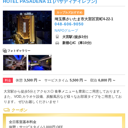
HOTEL PASADENA 11 (パサディナイレブン)
カップルズおすすめ
埼玉県さいたま市大宮区宮町4-22-1
048-606-9050
NAPOグループ
大宮駅 (徒歩3分)
新都心IC
(車10分)
フォトギャラリー
休憩
3,500 円 ～
サービスタイム
5,500 円 ～
宿泊
6,800 円 ～
料金
大宮駅から徒歩5分とアクセス◎ 食事メニューも豊富にご用意しております。
また、VOD,カラオケ設備、炭酸風呂など様々なお部屋タイプをご用意してお
ります。 ぜひお越しくださいませ！
クーポン
全日客室基本料金
休憩・サービスタイム1,000円 OFF