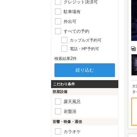
クレジット決済可
駐車場有
外出可
すべての予約
カップルズ予約可
電話・HP予約可
2
検索結果
件
こだわり条件
大
部屋設備
タ
露天風呂
岩盤浴
音響・映像・通信
カラオケ