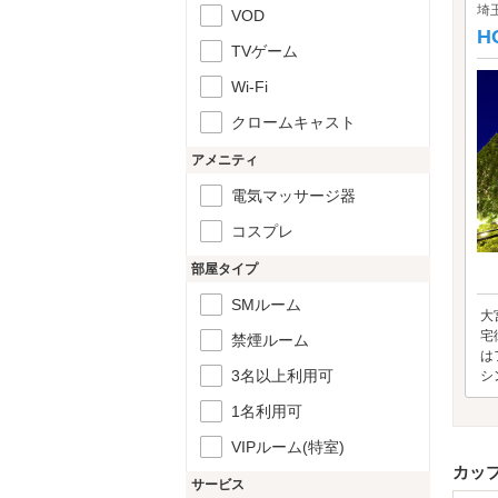
埼
VOD
H
TVゲーム
Wi-Fi
クロームキャスト
アメニティ
電気マッサージ器
コスプレ
部屋タイプ
SMルーム
大
宅
禁煙ルーム
は
3名以上利用可
シ
1名利用可
VIPルーム(特室)
カッ
サービス