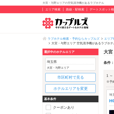
大宮・与野エリアの空気清浄機があるラブホテル
エリア検索
路線・駅検索
デートスポット検
ラブホテル検索・予約ならカップルズ
エリア
大宮・与野エリア 空気清浄機があるラブホテ
大宮
選択中のホテルエリア
埼玉県
条件
大宮・与野エリア
1 ～
市区町村で見る
※予
ホテルエリアを変更
埼
基本条件
H
クーポンあり