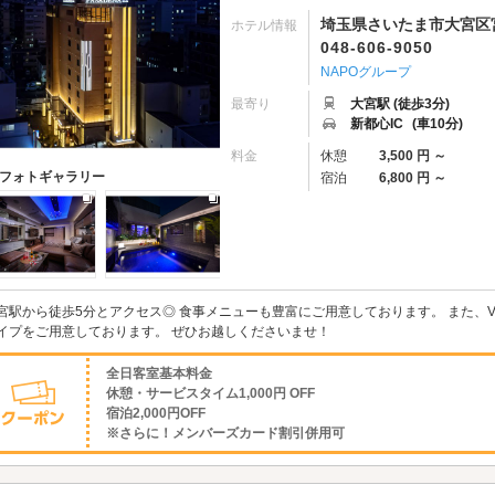
埼玉県さいたま市大宮区宮町
ホテル情報
048-606-9050
NAPOグループ
最寄り
大宮駅 (徒歩3分)
新都心IC
(車10分)
料金
休憩
3,500 円 ～
フォトギャラリー
宿泊
6,800 円 ～
宮駅から徒歩5分とアクセス◎ 食事メニューも豊富にご用意しております。 また、
イプをご用意しております。 ぜひお越しくださいませ！
全日客室基本料金
休憩・サービスタイム1,000円 OFF
宿泊2,000円OFF
※さらに！メンバーズカード割引併用可