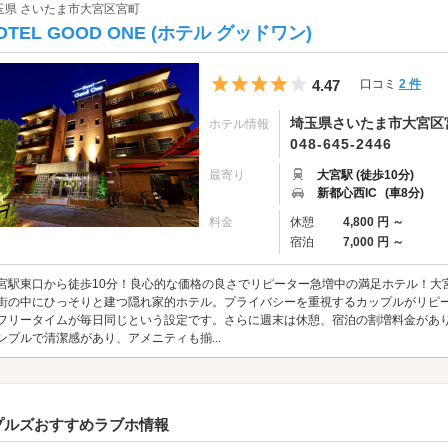
玉県 さいたま市大宮区宮町
OTEL GOOD ONE (ホテル グッドワン)
5つ星のうち4
4.47
口コミ
2 件
埼玉県さいたま市大宮区宮町
ホテル情報
048-645-2446
最寄り
大宮駅 (徒歩10分)
新都心西IC
(車8分)
料金
休憩
4,800 円 ～
宿泊
7,000 円 ～
宮駅東口から徒歩10分！良心的な価格の良さでリピーター急増中の満足ホテル！大
街の中にひっそりと建つ隠れ家的ホテル。プライバシーを重視するカップルがリピ
フリータイムが毎日同じという設定です。さらに週末は休憩、宿泊の割増料金があ
ンプルで清潔感があり、アメニティも揃...
プルズおすすめラブホ情報