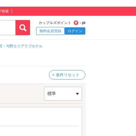
プ検索
カップルズポイント
- pt
無料会員登録
ログイン
宮・与野エリアラブホテル
× 条件リセット
標準