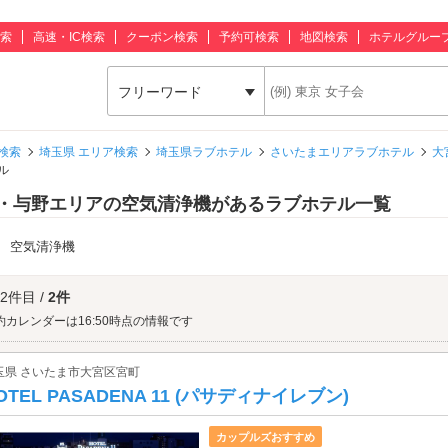
索
高速・IC検索
クーポン検索
予約可検索
地図検索
ホテルグルー
フリーワード
検索
埼玉県 エリア検索
埼玉県ラブホテル
さいたまエリアラブホテル
大
ル
・与野エリアの空気清浄機があるラブホテル一覧
：
空気清浄機
 2件目 /
2件
約カレンダーは16:50時点の情報です
玉県 さいたま市大宮区宮町
OTEL PASADENA 11 (パサディナイレブン)
カップルズおすすめ