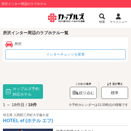
所沢インター周辺のラブホテル
検索
マイメニュー
所沢インター周辺のラブホテル一覧
所沢
インターチェンジを変更
こだわり条件
並び替え
カップルズ予約
絞り込む
標準
対応ホテル
1 ～ 18件目 /
18件
※予約カレンダーは12:20時点の情報です
埼玉県 入間郡三芳町大字藤久保
HOTEL ef (ホテル エフ)