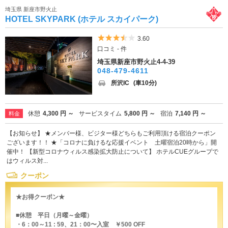
埼玉県 新座市野火止
HOTEL SKYPARK (ホテル スカイパーク)
5つ星のうち3.5
3.60
口コミ - 件
埼玉県新座市野火止4-4-39
048-479-4611
所沢IC
(車10分)
休憩
4,300 円 ～
サービスタイム
5,800 円 ～
宿泊
7,140 円 ～
料金
【お知らせ】 ★メンバー様、ビジター様どちらもご利用頂ける宿泊クーポン
ございます！！ ★「コロナに負けるな応援イベント 土曜宿泊20時から」開
催中！ 【新型コロナウィルス感染拡大防止について】 ホテルCUEグループで
はウィルス対...
クーポン
★お得クーポン★
■休憩 平日（月曜～金曜）
・6：00～11 : 59、21：00〜入室 ￥500 OFF