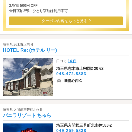
2.宿泊 500円 OFF
全日宿泊2部、ひとり宿泊は利用不可
クーポン内容をもっと見る
埼玉県 志木市上宗岡
HOTEL Re: (ホテル リー)
口コミ
14 件
埼玉県志木市上宗岡2-20-62
048-472-8383
新都心西IC
埼玉県 入間郡三芳町北永井
バニラリゾート ちゅら
埼玉県入間郡三芳町北永井583-2
049-259-5838