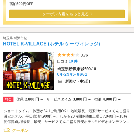
宿泊500円OFF
クーポン内容をもっと見る
埼玉県 所沢市城
HOTEL K-VILLAGE (ホテル ケーヴィレッジ)
5つ星のうち3.5
3.76
口コミ
10 件
埼玉県所沢市城590-10
04-2945-6661
所沢IC
(車5分)
休憩
2,800 円 ～
サービスタイム
3,800 円 ～
宿泊
4,900 円 ～
料金
ショートタイム・休憩が24Hご利用OK！ 地域最長、最安!!サービスてんこ盛り
激安ホテル。平日宿泊4,900円～、しかも20時間保障!!(土曜日7,040円～18時
間保障)地域最長、最安、サービスてんこ盛り激安ホテル!! ビデオオンデマン...
クーポン