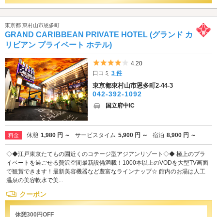
東京都 東村山市恩多町
GRAND CARIBBEAN PRIVATE HOTEL (グランド カ
リビアン プライベート ホテル)
5つ星のうち4
4.20
口コミ
3 件
東京都東村山市恩多町2-44-3
042-392-1092
国立府中IC
休憩
1,980 円 ～
サービスタイム
5,900 円 ～
宿泊
8,900 円 ～
料金
◇◆江戸東京たてもの園近くのコテージ型アジアンリゾート◇◆ 極上のプラ
イベートを過ごせる贅沢空間最新設備満載！1000本以上のVODを大型TV画面
で観賞できます！最新美容機器など豊富なラインナップ☆ 館内のお湯は人工
温泉の美容軟水で美...
クーポン
休憩300円OFF