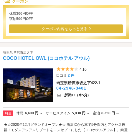
クーポン
休憩300円OFF
宿泊500円OFF
クーポン内容をもっと見る
埼玉県 所沢市坂之下
COCO HOTEL OWL (ココホテル アウル)
5つ星のうち4
4.10
口コミ
2 件
埼玉県所沢市坂之下422-1
04-2946-3401
所沢IC
(車5分)
休憩
4,400 円 ～
サービスタイム
5,830 円 ～
宿泊
8,250 円 ～
料金
★☆2020年12月グランドオープン★☆ 所沢ICから車で5分圏内とアクセス抜
群！モダンアジアンリゾートをコンセプトにした【ココホテルアウル】。綺麗