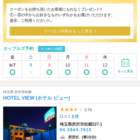
クーポンをお持ち頂いたお客様にもれなくプレゼント!!
①～③の中からお好きなものいずれかをお選びいただけます。
是非、ご利用ください!!...
クーポン内容をもっと見る
カップルズ予約
インボイス対応
金
土
日
月
火
水
7
8
9
10
11
12
8/
-
もっと見る
埼玉県 所沢市松郷
HOTEL VIEW (ホテル ビュー)
5つ星のうち3.5
3.70
口コミ
8 件
埼玉県所沢市松郷227-1
04-2944-7810
所沢IC
(車10分)