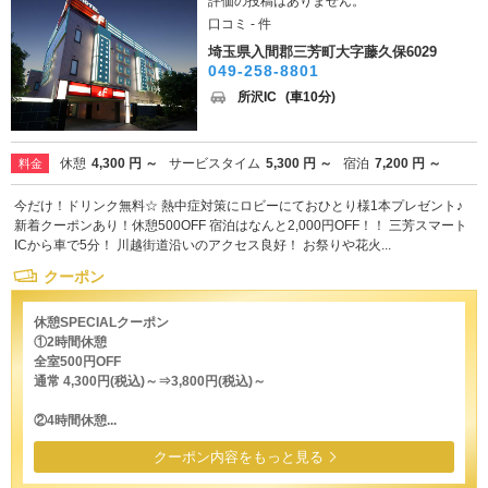
評価の投稿はありません。
口コミ - 件
埼玉県入間郡三芳町大字藤久保6029
049-258-8801
所沢IC
(車10分)
休憩
4,300 円 ～
サービスタイム
5,300 円 ～
宿泊
7,200 円 ～
料金
今だけ！ドリンク無料☆ 熱中症対策にロビーにておひとり様1本プレゼント♪
新着クーポンあり！休憩500OFF 宿泊はなんと2,000円OFF！！ 三芳スマート
ICから車で5分！ 川越街道沿いのアクセス良好！ お祭りや花火...
クーポン
休憩SPECIALクーポン
①2時間休憩
全室500円OFF
通常 4,300円(税込)～⇒3,800円(税込)～
②4時間休憩...
クーポン内容をもっと見る