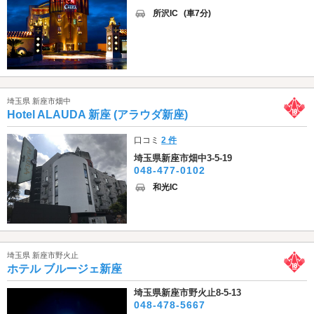
所沢IC
(車7分)
埼玉県 新座市畑中
Hotel ALAUDA 新座 (アラウダ新座)
口コミ
2 件
埼玉県新座市畑中3-5-19
048-477-0102
和光IC
埼玉県 新座市野火止
ホテル ブルージェ新座
埼玉県新座市野火止8-5-13
048-478-5667