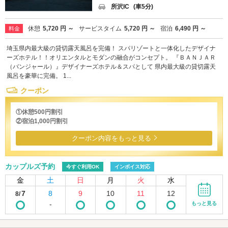
所沢IC
(車5分)
休憩
5,720 円 ～
サービスタイム
5,720 円 ～
宿泊
6,490 円 ～
料金
埼玉県内最大級の貸切露天風呂を完備！ スパリゾートと一体化したデザイナ
ーズホテル！！オリエンタルとモダンの融合がコンセプト。 『ＢＡＮＪＡＲ
（バンジャール）』デザイナーズホテル＆スパとして 県内最大級の貸切露天
風呂を豪華に完備。 1...
クーポン
①休憩500円割引
②宿泊1,000円割引
クーポン内容をもっと見る
カップルズ予約
今すぐ利用OK
インボイス対応
金
土
日
月
火
水
7
8
9
10
11
12
8/
-
もっと見る