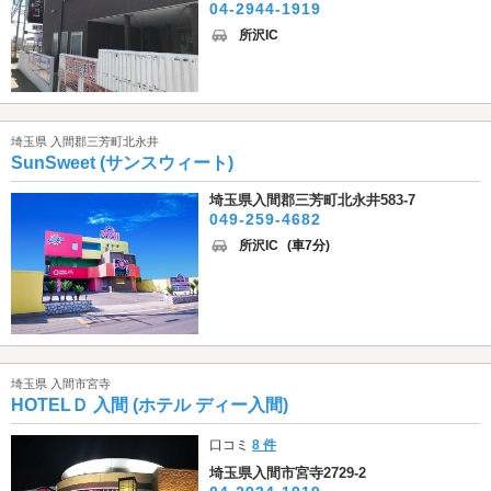
04-2944-1919
所沢IC
埼玉県 入間郡三芳町北永井
SunSweet (サンスウィート)
埼玉県入間郡三芳町北永井583-7
049-259-4682
所沢IC
(車7分)
埼玉県 入間市宮寺
HOTELＤ 入間 (ホテル ディー入間)
口コミ
8 件
埼玉県入間市宮寺2729-2