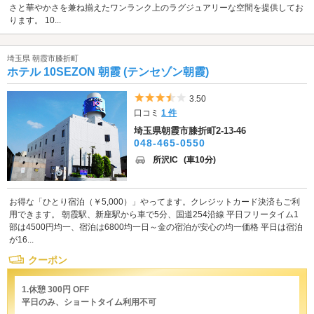
さと華やかさを兼ね揃えたワンランク上のラグジュアリーな空間を提供してお
ります。 10...
埼玉県 朝霞市膝折町
ホテル 10SEZON 朝霞 (テンセゾン朝霞)
5つ星のうち3.5
3.50
口コミ
1 件
埼玉県朝霞市膝折町2-13-46
048-465-0550
所沢IC
(車10分)
お得な「ひとり宿泊（￥5,000）」やってます。クレジットカード決済もご利
用できます。 朝霞駅、新座駅から車で5分、国道254沿線 平日フリータイム1
部は4500円均一、宿泊は6800均一日～金の宿泊が安心の均一価格 平日は宿泊
が16...
クーポン
1.休憩 300円 OFF
平日のみ、ショートタイム利用不可