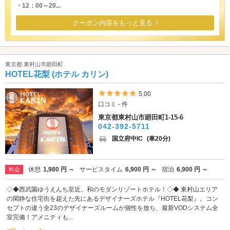
・12：00～20...
クーポン内容をもっと見る
東京都 東村山市廻田町
HOTEL花梨 (ホテル カリン)
5つ星のうち5
5.00
口コミ - 件
東京都東村山市廻田町1-15-6
042-392-5711
国立府中IC
(車20分)
休憩
1,980 円 ～
サービスタイム
6,900 円 ～
宿泊
6,900 円 ～
料金
◇◆西武園ゆうえんち至近。和のモダンリゾートホテル！◇◆ 東村山エリア
の閑静な住宅街を超えた先にあるデザイナーズホテル『HOTEL花梨』。コン
セプトの違う全23のデザイナーズルームが個性を放ち、最新VODシステム全
室完備！アメニティも...