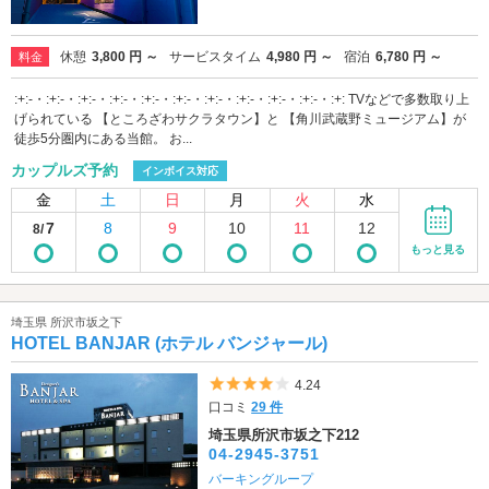
休憩
3,800 円 ～
サービスタイム
4,980 円 ～
宿泊
6,780 円 ～
料金
:+:-・:+:-・:+:-・:+:-・:+:-・:+:-・:+:-・:+:-・:+:-・:+:-・:+: TVなどで多数取り上
げられている 【ところざわサクラタウン】と 【角川武蔵野ミュージアム】が
徒歩5分圏内にある当館。 お...
カップルズ予約
インボイス対応
金
土
日
月
火
水
7
8
9
10
11
12
8/
もっと見る
埼玉県 所沢市坂之下
HOTEL BANJAR (ホテル バンジャール)
5つ星のうち4
4.24
口コミ
29 件
埼玉県所沢市坂之下212
04-2945-3751
バーキングループ