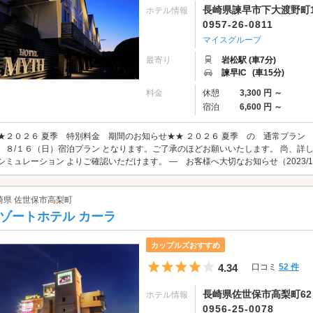
長崎県諫早市下大渡野町14
ホテル情報
0957-26-0811
マイスグループ
最寄り
岩松駅 (車7分)
諫早IC
(車15分)
料金
休憩
3,300 円 ～
宿泊
6,600 円 ～
★２０２６ 夏季 特別料金 期間のお知らせ★★ ２０２６ 夏季 の 通常プラン
 ８/１６（日）宿泊プラン となります。ご了承のほどお願いいたします。 尚、詳
シミュレーション よりご確認いただけます。 ― お客様へ大切なお知らせ（2023/10
崎県 佐世保市高梨町
ゾートホテル カーラ
カップルズおすすめ
5つ星のうち4
4.34
口コミ
52 件
長崎県佐世保市高梨町62
ホテル情報
0956-25-0078