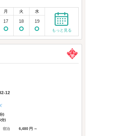
月
火
水
17
18
19
もっと見る
-12
ズ
分)
5分)
宿泊
6,480 円 ～