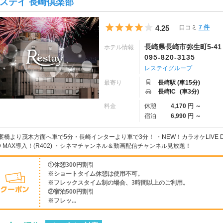
ステイ 長崎倶楽部
5つ星のうち4
4.25
口コミ
7 件
長崎県長崎市弥生町5-41
ホテル情報
095-820-3135
レステイグループ
最寄り
長崎駅 (車15分)
長崎IC
(車3分)
料金
休憩
4,170 円 ～
宿泊
6,990 円 ～
案橋より茂木方面へ車で5分・長崎インターより車で3分！ ・NEW！カラオケLIVE DAM
D MAX導入！(R402) ・シネマチャンネル＆動画配信チャンネル見放題！
①休憩300円割引
※ショートタイム休憩は使用不可。
※フレックスタイム制の場合、3時間以上のご利用。
②宿泊500円割引
※フレッ...