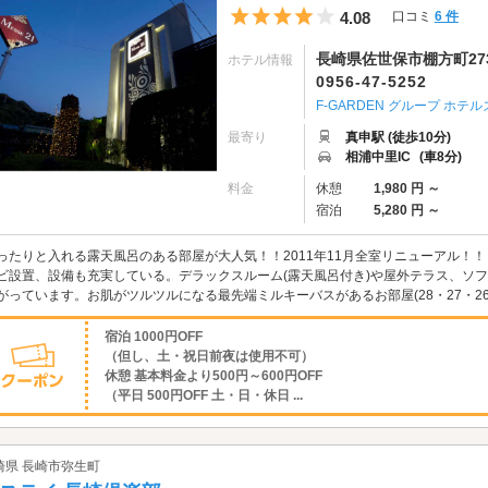
5つ星のうち4
4.08
口コミ
6 件
長崎県佐世保市棚方町273
ホテル情報
0956-47-5252
F-GARDEN グループ ホテル
最寄り
真申駅 (徒歩10分)
相浦中里IC
(車8分)
料金
休憩
1,980 円 ～
宿泊
5,280 円 ～
ったりと入れる露天風呂のある部屋が大人気！！2011年11月全室リニューアル！！『
ビ設置、設備も充実している。デラックスルーム(露天風呂付き)や屋外テラス、ソ
がっています。お肌がツルツルになる最先端ミルキーバスがあるお部屋(28・27・2
宿泊 1000円OFF
（但し、土・祝日前夜は使用不可）
休憩 基本料金より500円～600円OFF
（平日 500円OFF 土・日・休日 ...
崎県 長崎市弥生町