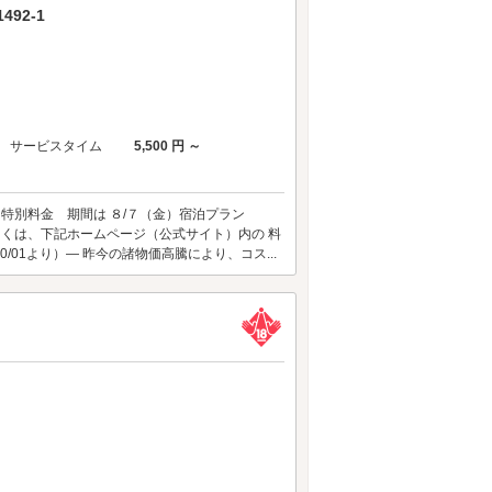
92-1
サービスタイム
5,500 円 ～
 特別料金 期間は ８/７（金）宿泊プラン
しくは、下記ホームページ（公式サイト）内の 料
/01より）― 昨今の諸物価高騰により、コス...