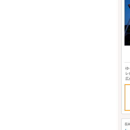
ゆ
レ
広
長