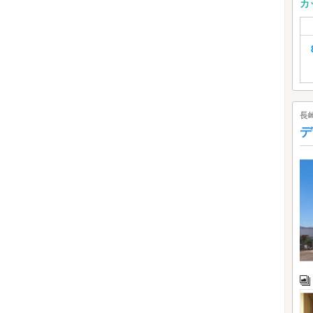
カ
長
デ