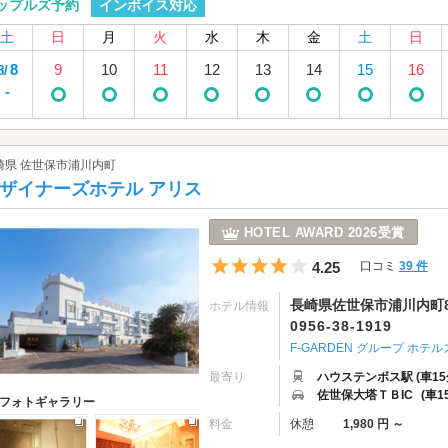
インボイス対応
ップルズ予約
土
日
月
火
水
木
金
土
日
8
9
10
11
12
13
14
15
16
8/
-
崎県 佐世保市浦川内町
ザイナーズホテル アリス
HOTEL AWARD 2026受賞
5つ星のうち4
4.25
口コミ
39 件
長崎県佐世保市浦川内町82
ホテル情報
0956-38-1919
F-GARDEN グループ ホテル
最寄り
ハウステンボス駅 (車15
佐世保大塔ＴＢIC
(車1
フォトギャラリー
料金
休憩
1,980 円 ～