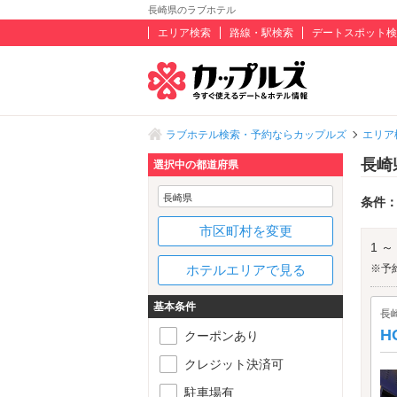
長崎県のラブホテル
エリア検索
路線・駅検索
デートスポット検
ラブホテル検索・予約ならカップルズ
エリア
長崎
選択中の都道府県
長崎県
条件
市区町村を変更
1 ～
ホテルエリアで見る
※予
基本条件
長
H
クーポンあり
クレジット決済可
駐車場有