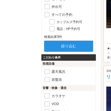
外出可
すべての予約
カップルズ予約可
電話・HP予約可
9
検索結果
件
★
～
金
こだわり条件
部屋設備
長
露天風呂
リ
岩盤浴
音響・映像・通信
カラオケ
VOD