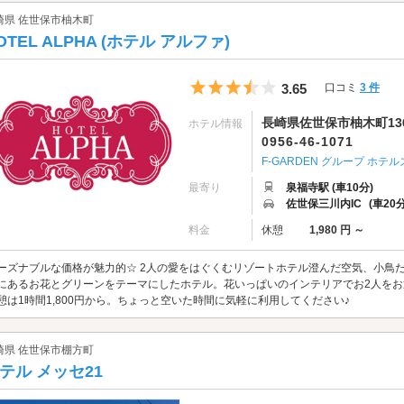
崎県 佐世保市柚木町
OTEL ALPHA (ホテル アルファ)
5つ星のうち3.5
3.65
口コミ
3 件
長崎県佐世保市柚木町13
ホテル情報
0956-46-1071
F-GARDEN グループ ホテル
最寄り
泉福寺駅 (車10分)
佐世保三川内IC
(車20分
料金
休憩
1,980 円 ～
ーズナブルな価格が魅力的☆ 2人の愛をはぐくむリゾートホテル澄んだ空気、小鳥
にあるお花とグリーンをテーマにしたホテル。花いっぱいのインテリアでお2人を
憩は1時間1,800円から。ちょっと空いた時間に気軽に利用してください♪
崎県 佐世保市棚方町
テル メッセ21