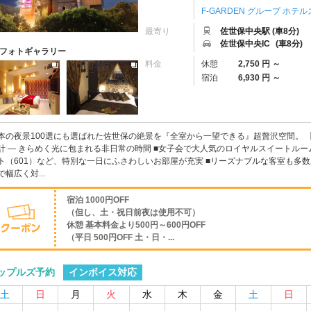
F-GARDEN グループ ホテル
最寄り
佐世保中央駅 (車8分)
佐世保中央IC
(車8分)
フォトギャラリー
料金
休憩
2,750 円 ～
宿泊
6,930 円 ～
本の夜景100選にも選ばれた佐世保の絶景を『全室から一望できる』超贅沢空間。 
計 ― きらめく光に包まれる非日常の時間 ■女子会で大人気のロイヤルスイートルー
ト（601）など、特別な一日にふさわしいお部屋が充実 ■リーズナブルな客室も多
で幅広く対...
宿泊 1000円OFF
（但し、土・祝日前夜は使用不可）
休憩 基本料金より500円～600円OFF
（平日 500円OFF 土・日・...
インボイス対応
ップルズ予約
土
日
月
火
水
木
金
土
日