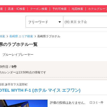
索
高速・IC検索
クーポン検索
予約可検索
地図検索
ホテルグルー
フリーワード
検索
長崎県 エリア検索
長崎県ラブホテル
県のラブホテル一覧
：
ブルーレイプレーヤー
 9件目 /
9件
約カレンダーは13:50時点の情報です
崎県 諫早市下大渡野町
OTEL MYTH F-1 (ホテル マイス エフワン)
評価の投稿はありません。
口コミ - 件