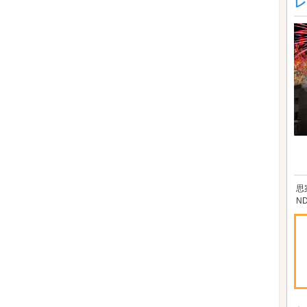
レ
思
N