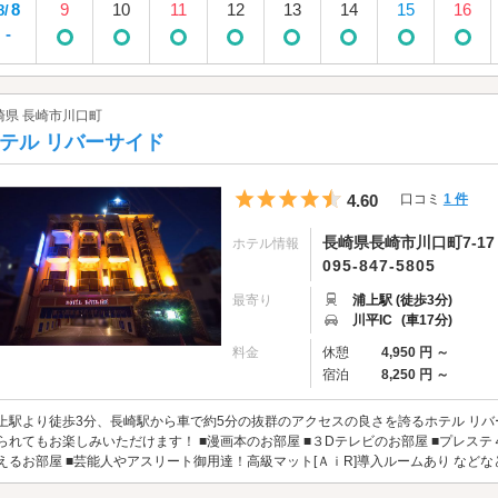
8
9
10
11
12
13
14
15
16
8/
-
崎県 長崎市川口町
テル リバーサイド
5つ星のうち4.5
4.60
口コミ
1 件
長崎県長崎市川口町7-17
ホテル情報
095-847-5805
最寄り
浦上駅 (徒歩3分)
川平IC
(車17分)
料金
休憩
4,950 円 ～
宿泊
8,250 円 ～
上駅より徒歩3分、長崎駅から車で約5分の抜群のアクセスの良さを誇るホテル リバ
られてもお楽しみいただけます！ ■漫画本のお部屋 ■３Dテレビのお部屋 ■プレス
えるお部屋 ■芸能人やアスリート御用達！高級マット[ＡｉR]導入ルームあり などなど