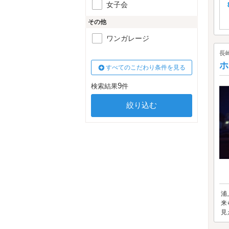
女子会
その他
ワンガレージ
長
ホ
すべてのこだわり条件を見る
9
検索結果
件
浦
来
見