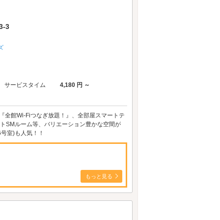
-3
ズ
サービスタイム
4,180 円 ～
全館Wi-Fiつなぎ放題！』、全部屋スマートテ
フトSMルーム等、バリエーション豊かな空間が
6号室)も人気！！
もっと見る