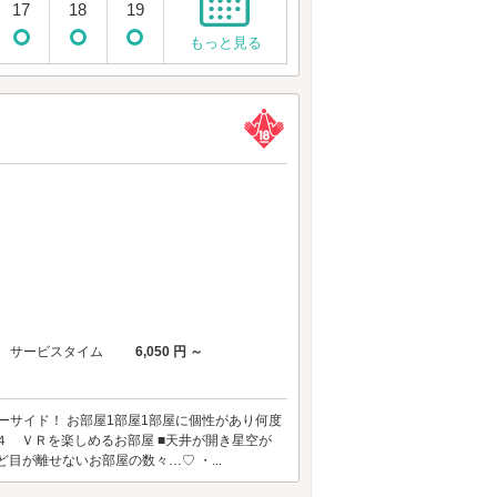
17
18
19
もっと見る
サービスタイム
6,050 円 ～
ーサイド！ お部屋1部屋1部屋に個性があり何度
テ４ ＶＲを楽しめるお部屋 ■天井が開き星空が
目が離せないお部屋の数々…♡ ・...