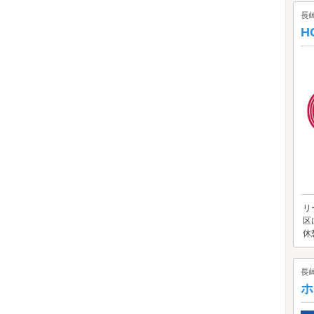
長
H
リ
区
休
長
ホ