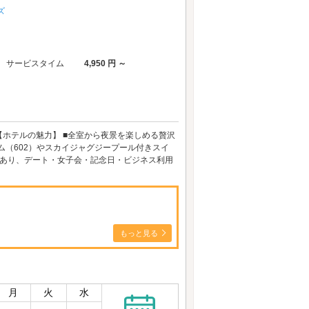
ズ
サービスタイム
4,950 円 ～
【ホテルの魅力】 ■全室から夜景を楽しめる贅沢
ム（602）やスカイジャグジープール付きスイ
数あり、デート・女子会・記念日・ビジネス利用
もっと見る
月
火
水