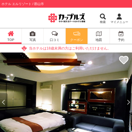
ホテル エルリゾート / 郡山市
検索
マイメニュー
TOP
写真
口コミ
クーポン
地図
予約
当ホテルは18歳未満の方はご利用いただけません。