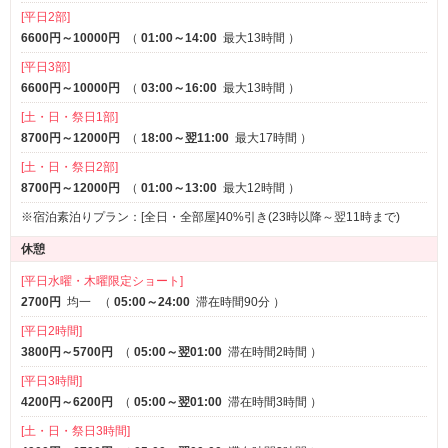
[平日2部]
①カラオケシステム入れ替え完了！
6600円～10000円
（
01:00～14:00
最大13時間
）
JOYSOUNDの良質な音響と歌いたい歌が必ず見つかる２３万曲収
[平日3部]
容！
6600円～10000円
（
03:00～16:00
最大13時間
）
カラオケボックスと同じキョクナビ（デンモク）でのリクエスト！
[土・日・祭日1部]
カップル・友人・ご夫婦でカラオケボックス代わりにお使いいただ
8700円～12000円
（
18:00～翌11:00
最大17時間
）
けます。
[土・日・祭日2部]
8700円～12000円
（
01:00～13:00
最大12時間
）
②全室５０インチ以上のテレビに入れ替え完了！
※宿泊素泊りプラン：[全日・全部屋]40%引き(23時以降～翌11時まで)
お客様に大迫力の映像と音響をご提供致します。スイート以上のお
部屋にはブルーレイプレイヤーを完備いたしました。持ち込みの映
休憩
画やアダルトはもちろんホテルシステムのVODで映画やお笑いにア
[平日水曜・木曜限定ショート]
ダルトが８６０タイトル以上が見放題！
2700円
均一
（
05:00～24:00
滞在時間90分
）
[平日2時間]
③映画を見るならホテルエル！
3800円～5700円
（
05:00～翌01:00
滞在時間2時間
）
全部屋にブルーレイプレイヤー完備。大画面テレビと高音響スピー
カーで家とは違うプライベート空間をお楽しみ下さい。レンタル映
[平日3時間]
画の場合はレシート提示でルーム料金200円割引！
4200円～6200円
（
05:00～翌01:00
滞在時間3時間
）
[土・日・祭日3時間]
④お宝ガチャ