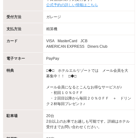
公式予約の詳しい情報はこちら
受付方法
ガレージ
支払方法
精算機
カード
VISA
MasterCard
JCB
AMERICAN EXPRESS
Diners Club
電子マネー
PayPay
特典
□◆□ ホテルエルリゾートでは メール会員を大
募集中！！ □◆□
メール会員になるとこんなお得なサービスが♪
・初回１０％ＯＦＦ
・２回目以降から毎回２０％ＯＦＦ ＋ ドリン
ク２杯毎回プレゼント♪
駐車場
20台
2台以上のお車でお越しも可能です。詳細はホテル
受付までお問い合わせください。