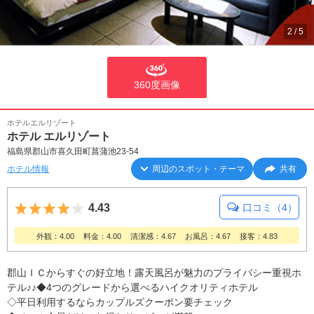
2
/
5
360度画像
ホテルエルリゾート
ホテル エルリゾート
福島県郡山市喜久田町菖蒲池23-54
ホテル情報
周辺のスポット・テーマ
共有
5つ星のうち4
4.43
口コミ（4）
外観：4.00
料金：4.00
清潔感：4.67
お風呂：4.67
接客：4.83
郡山ＩＣからすぐの好立地！露天風呂が魅力のプライバシー重視ホ
テル♪♪◆4つのグレードから選べるハイクオリティホテル
◇平日利用するならカップルズクーポン要チェック