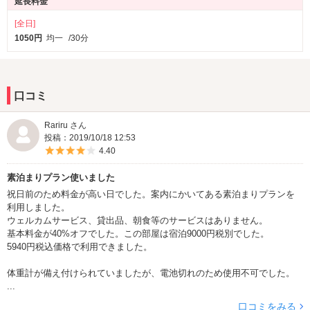
延長料金
無料貸し出し・・・プレイステーション４導入！
ソフト
[全日]
★鉄拳７
1050円
均一
/30分
★パワフルプロ野球
★ウイニングイレブン
★カーズ３
★みんなのGOLF
口コミ
新ソフトの導入予定あり。
Rariru さん
ＰＳ４は在庫数が少ないため先着順になります。
投稿：2019/10/18 12:53
5つ星のうち4
4.40
素泊まりプラン使いました
祝日前のため料金が高い日でした。案内にかいてある素泊まりプランを
利用しました。
ウェルカムサービス、貸出品、朝食等のサービスはありません。
基本料金が40%オフでした。この部屋は宿泊9000円税別でした。
5940円税込価格で利用できました。
体重計が備え付けられていましたが、電池切れのため使用不可でした。
...
口コミをみる