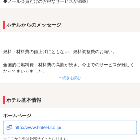
◆メール会員だけのお得なサービスが満載♪
ホテルからのメッセージ
燃料・材料費の値上げにともない、燃料調整費のお願い。
全国的に燃料費・材料費の高騰が続き、今までのサービスが難しく
なってまいりました。
つきましては、２０２２年６月１１日より燃料調整費として一律
+ 続きを読む
200円をお部屋の基本料金とは別に加算させて頂きます。
お客様のご理解・ご協力をお願い致します。
これからもお客様の満足いただけるサービスを提供いたします。
ホテル基本情報
重要！！コロナウイルス予防
ホームページ
世界に猛威を振るうコロナウイルス、当ホテルを出来るだけ安全＆
快適にご利用していただけるよう、
http://www.hotel-l.co.jp/
お客様の触れるドアノブや水道蛇口・テーブル・ソファー等のアル
コール除菌を清掃時に毎回実施致します、
※ここから先は外部サイトとなります。