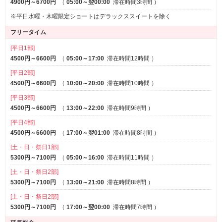
4900円～6700円
（
05:00～翌00:00
滞在時間3時間
）
２１２/２１０/２１５/２２０にお宝ガチャ設置！
ルーム料金割引やドリンク・フード無料券からお役立ちグッズ、大
※平日水曜・木曜限定ショートはデラックススイートを除く
当りはディズニーランド＆シーの無料招待券など
フリータイム
ドキドキのガチャを設置いたしました。ご利用の際は一度運試しの
価値あり！
[平日1部]
⑤素泊り宿泊
4500円～6600円
（
05:00～17:00
滞在時間12時間
）
土曜日でも連休中でも23時～翌11時まで全部屋基本料金から40％割
[平日2部]
引！
4500円～6600円
（
10:00～20:00
滞在時間10時間
）
各種割引やすべてのサービスはお使い出来ません。
[平日3部]
4500円～6600円
（
13:00～22:00
滞在時間9時間
）
◎宿泊時（平日のみ）
朝食２名様分無料！ 和・洋・焼きおにぎりから選べます♪
[平日4部]
土・祝前日の宿泊は焼きおにぎりが無料です！
4500円～6600円
（
17:00～翌01:00
滞在時間8時間
）
[土・日・祭日1部]
無料貸し出しのコスチュームやバスグッズも多数ご用意していま
5300円～7100円
（
05:00～16:00
滞在時間11時間
）
す。
新作コスプレ衣装の大量補充！
[土・日・祭日2部]
★夏祭りショート浴衣
5300円～7100円
（
13:00～21:00
滞在時間8時間
）
★花魁
[土・日・祭日2部]
★ピンクセーラー服
5300円～7100円
（
17:00～翌00:00
滞在時間7時間
）