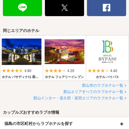
同じエリアのホテル
5つ星のうち4.5
5つ星のうち4
5つ星のうち4
4.80
4.20
4.40
ホテル パサディナ11 郡山店
ホテル フェアリーイレブン
ホテル バイパス
郡山市のラブホテル一覧
郡山エリアすべてのラブホテル一覧
郡山インター・喜久田・富田エリアのラブホテル一覧
カップルズおすすめラブホ情報
福島の市区町村からラブホテルを探す