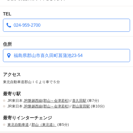
これ以上の拡大を防ぐため尽力していきます。
これまでより客室の準備にお時間がかかりますが、ご了承下さい。
TEL
２０３号室のランク変更
024-959-2700
地震の影響によりデラックススイートの２０３号室の露天風呂が使
用できなくなり、スイートルームへランクダウンいたしました、
住所
料金・サービス内容が変更されているので、ご注意ください。
福島県郡山市喜久田町菖蒲池23-54
◆◇ 平日宿泊は１８時～翌１２時までＯＫ！！ ◇◆
（土・祝前日は２１時から翌１１時まで）
アクセス
お待たせいたしました。クレジット決済＆ペイペイ決済が可能にな
東北自動車道郡山ＩＣより車で５分
りました。
会計の際にフロントまでお問い合わせください。
最寄り駅
お部屋窓口にて端末を使用して、決済致します。
JR東日本
JR磐越西線(郡山～会津若松)
/
喜久田駅
(車7分)
決済にお時間がかかる場合がありますので、退室時間に余裕を持っ
JR東日本
JR磐越西線(郡山～会津若松)
/
郡山富田駅
(車10分)
てお申し付けください。
最寄りインターチェンジ
・全曜日・連休中でも素泊りサービス開始！23時～翌11時まで40％
東北自動車道
/
郡山（東北道）
(車5分)
割引！