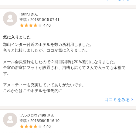
Rariru さん
投稿：2018/10/15 07:41
5つ星のうち4
4.40
気に入りました
郡山インター付近のホテルを数カ所利用しました。
色々と比較しましたが、ココが気に入りました。
メール会員登録をしたので２回目以降は20％割引になりました。
全室の浴室にマットが設置され、浴槽も広くて２人で入っても余裕で
す。
アメニティーも充実していてありがたいです。
これからはこのホテルを優先的に...
口コミをみる
ツルジロウ7499 さん
投稿：2018/06/15 16:10
5つ星のうち4
4.40