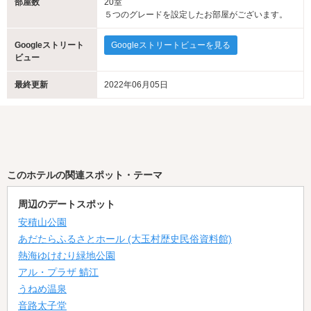
部屋数
20室
５つのグレードを設定したお部屋がございます。
Googleストリート
Googleストリートビューを見る
ビュー
最終更新
2022年06月05日
このホテルの関連スポット・テーマ
周辺のデートスポット
安積山公園
あだたらふるさとホール (大玉村歴史民俗資料館)
熱海ゆけむり緑地公園
アル・プラザ 鯖江
うねめ温泉
音路太子堂