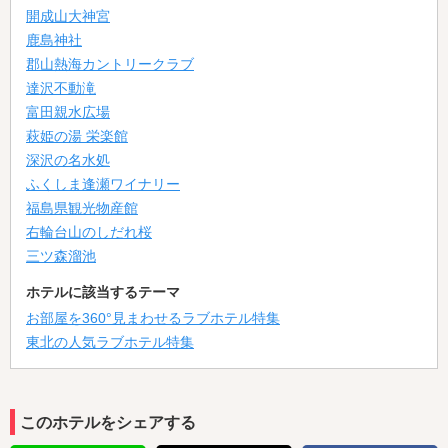
開成山大神宮
鹿島神社
郡山熱海カントリークラブ
達沢不動滝
富田親水広場
萩姫の湯 栄楽館
深沢の名水処
ふくしま逢瀬ワイナリー
福島県観光物産館
右輪台山のしだれ桜
三ツ森溜池
ホテルに該当するテーマ
お部屋を360°見まわせるラブホテル特集
東北の人気ラブホテル特集
このホテルをシェアする