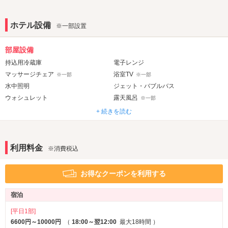
・毎週月・火曜日の宿泊は全室リーズナブル料金！！
・毎週水・木曜日の休息全部屋全ランク９０分 ＜２７００円シ
ョートタイム！＞
ホテル設備
※一部設置
ホテルエルリゾートでは一部屋に３人以上のご利用でも料金そのま
部屋設備
ま！！
持込用冷蔵庫
電子レンジ
ウェルカムメニューも充実♪もちろんお食事・ドリンクメニューも圧
マッサージチェア
浴室TV
※一部
※一部
倒的な充実♪♪
水中照明
ジェット・バブルバス
リーズナブルルーム増室！セミスタンダードルームをリーズナブル
ルームいたしました。
ウォシュレット
露天風呂
※一部
４つのグレードからお選びいただけます。（一部リーズナブルルー
+ 続きを読む
音響・映像・通信
ムのサービス変更）
カラオケ
TVゲーム
※一部
プチリニューアル情報！！
有線LAN
利用料金
※消費税込
アメニティ
201号室205号室213号室216号室220号室222号室225号室プチリニ
ューアル完了！
お得なクーポンを利用する
セレクトシャンプー
カールドライヤー
※一部
内装をリニューアルいたしました。これから続々とお客様に選ばれ
コスプレ
るお部屋を提供していいきますので、ご期待下さい。
宿泊
225号室には和室を作りました！
サービス
[平日1部]
ルームサービス
6600円～10000円
（
18:00～翌12:00
最大18時間
）
選ばれるお部屋プロジェクト！