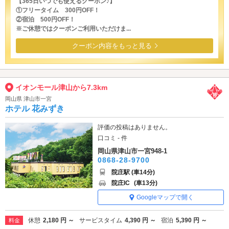
【365日いつでも使えるクーポン♪】
①フリータイム 300円OFF！
②宿泊 500円OFF！
※ご休憩ではクーポンご利用いただけま...
クーポン内容をもっと見る
イオンモール津山から7.3km
岡山県 津山市一宮
ホテル 花みずき
評価の投稿はありません。
口コミ - 件
岡山県津山市一宮948-1
0868-28-9700
院庄駅 (車14分)
院庄IC
(車13分)
Googleマップで開く
休憩
2,180 円 ～
サービスタイム
4,390 円 ～
宿泊
5,390 円 ～
料金