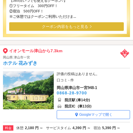
【365日いつでも使えるクーポン♪】
①フリータイム 300円OFF！
②宿泊 500円OFF！
※ご休憩ではクーポンご利用いただけま...
クーポン内容をもっと見る
イオンモール津山から7.3km
岡山県 津山市一宮
ホテル 花みずき
評価の投稿はありません。
口コミ - 件
岡山県津山市一宮948-1
0868-28-9700
院庄駅 (車14分)
院庄IC
(車13分)
Googleマップで開く
休憩
2,180 円 ～
サービスタイム
4,390 円 ～
宿泊
5,390 円 ～
料金