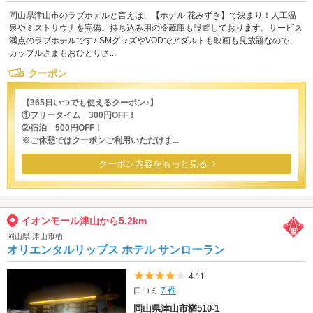
岡山県津山市のラブホテルと言えば、【ホテル 花みずき】で決まり！人工温
泉やミストサウナを完備。持ち込み用の冷蔵庫も設置しております。サービス
満点のラブホテルです♪ SMグッズやVODでアダルトも映画も見放題なので、
カップルさまもおひとりさ...
クーポン
【365日いつでも使えるクーポン♪】
①フリータイム 300円OFF！
②宿泊 500円OFF！
※ご休憩ではクーポンご利用いただけま...
クーポン内容をもっと見る
イオンモール津山から5.2km
岡山県 津山市楢
オリエンタルリップス ホテル サンローラン
5つ星のうち4
4.11
口コミ
7 件
岡山県津山市楢510-1