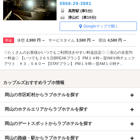
0868-29-3881
高野駅 (車5分)
津山IC
(車10分)
Googleマップで開く
休憩
2,980 円 ～
サービスタイム
3,580 円 ～
宿泊
4,580 円 ～
料金
◇たくさんのお客様がいつでもご利用頂きやすい料金設定◇ ◇安心の全室均
一料金◇ 【いつでも３６５日BREAKプラン】 PM２４時～翌AM９時チェック
アウト ￥３，５８０ー 【STAYプラン】 PM１９時～翌AM１０時チ...
カップルズおすすめラブホ情報
岡山の市区町村からラブホテルを探す
岡山のホテルエリアからラブホテルを探す
岡山のデートスポットからラブホテルを探す
岡山の路線・駅からラブホテルを探す