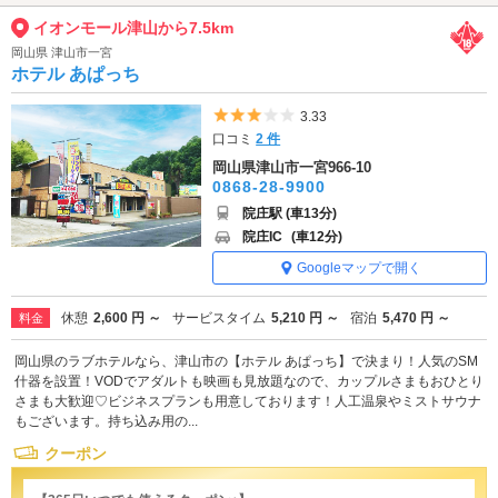
イオンモール津山から7.5km
岡山県 津山市一宮
ホテル あぱっち
5つ星のうち3
3.33
口コミ
2 件
岡山県津山市一宮966-10
0868-28-9900
院庄駅 (車13分)
院庄IC
(車12分)
Googleマップで開く
休憩
2,600 円 ～
サービスタイム
5,210 円 ～
宿泊
5,470 円 ～
料金
岡山県のラブホテルなら、津山市の【ホテル あぱっち】で決まり！人気のSM
什器を設置！VODでアダルトも映画も見放題なので、カップルさまもおひとり
さまも大歓迎♡ビジネスプランも用意しております！人工温泉やミストサウナ
もございます。持ち込み用の...
クーポン