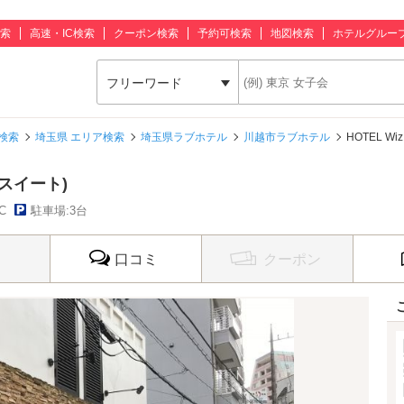
索
高速・IC検索
クーポン検索
予約可検索
地図検索
ホテルグルー
フリーワード
検索
埼玉県 エリア検索
埼玉県ラブホテル
川越市ラブホテル
HOTEL W
ィズスイート)
C
駐車場:3台
口コミ
クーポン