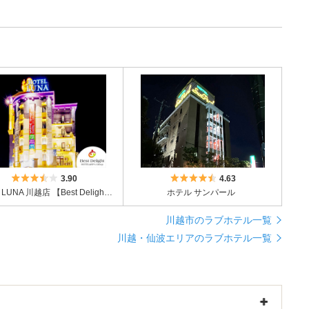
5つ星のうち3.5
5つ星のうち4.5
3.90
4.63
HOTEL LUNA 川越店 【Best Delight Group】
ホテル サンパール
川越市のラブホテル一覧
川越・仙波エリアのラブホテル一覧