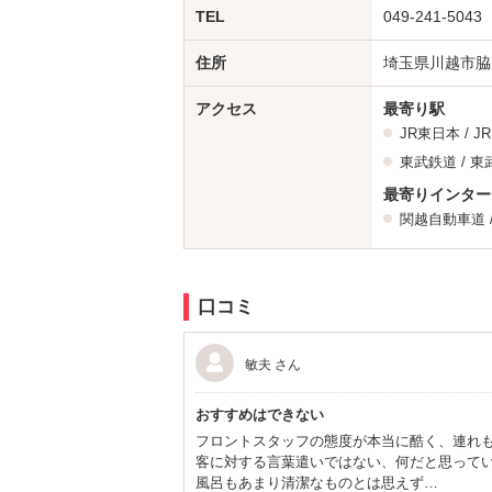
TEL
049-241-5043
住所
埼玉県川越市脇田
アクセス
最寄り駅
JR東日本 /
J
東武鉄道 /
東
最寄りインター
関越自動車道
口コミ
敏夫 さん
おすすめはできない
フロントスタッフの態度が本当に酷く、連れ
客に対する言葉遣いではない、何だと思って
風呂もあまり清潔なものとは思えず…