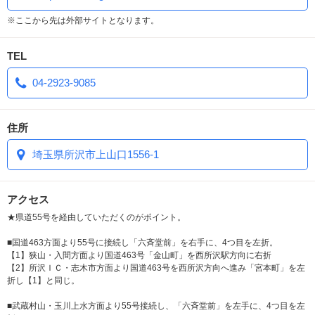
■所沢・西武ドーム周辺で高級感のあるお部屋です！
※ここから先は外部サイトとなります。
著名デザイナーが手掛けた客室を平日利用できるクーポンが登場し
ました。
TEL
カップルズ限定クーポンなので是非ご利用ください。
詳細はクーポンページをご覧の上、携帯の場合はID番号を申告くだ
04-2923-9085
さい。
■選べる ウェルカムサービス
住所
スイーツ（２種類）、ソフトドリンク、スナック菓子の中からお選
びできます。
埼玉県所沢市上山口1556-1
■モーニングサービス
メンバー様無料でモーニングサービスを提供いたします。
アクセス
※一般ユーザー様は1品200円となりますので、是非ご利用ください
★県道55号を経由していただくのがポイント。
ませ。
■国道463方面より55号に接続し「六斉堂前」を右手に、4つ目を左折。
【1】狭山・入間方面より国道463号「金山町」を西所沢駅方向に右折
【2】所沢ＩＣ・志木市方面より国道463号を西所沢方向へ進み「宮本町」を左
折し【1】と同じ。
■武蔵村山・玉川上水方面より55号接続し、「六斉堂前」を左手に、4つ目を左