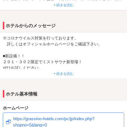
中も楽しめる。西武球場からも近く、県道55号へアクセスすれば武
+ 続きを読む
蔵村山市や、国道463号接続で狭山・入間方面からもアクセスが可
能。
ホテルからのメッセージ
※コロナウイルス対策を行っております。
詳しくはオフィシャルホームページをご確認下さい。
■新設備！！
２０１・３０２限定でミストサウナ新登場！
ぜひお試しください。
（その他スチームサウナの部屋もあります。）
+ 続きを読む
■フードメニューリニューアル！
ホテル基本情報
■VOD導入！
シネマ・アダルト 200タイトル見放題！！
ホームページ
■wi-fi設置しました！
https://grassino-hotels.com/pc/jp/index.php?
wi-fi-導入でネット接続も快適便利♪
shopno=5&lang=0