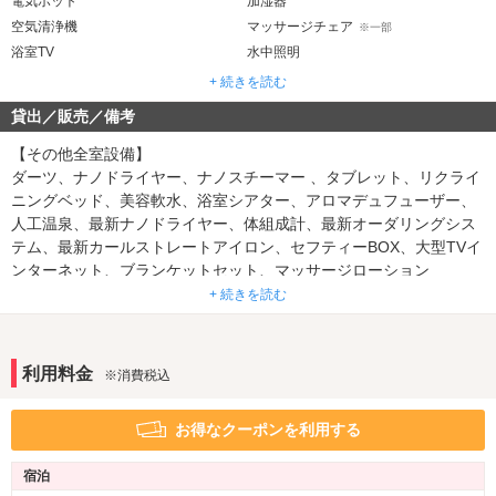
電気ポット
加湿器
空気清浄機
マッサージチェア
※一部
浴室TV
水中照明
ジェット・バブルバス
マット
+ 続きを読む
ウォシュレット
露天風呂
※一部
貸出／販売／備考
ミストサウナ
※一部
【その他全室設備】
音響・映像・通信
ダーツ、ナノドライヤー、ナノスチーマー 、タブレット、リクライ
ホームシアター
ニングベッド、美容軟水、浴室シアター、アロマデュフューザー、
カラオケ
※一部
人工温泉、最新ナノドライヤー、体組成計、最新オーダリングシス
VOD
Wi-Fi
テム、最新カールストレートアイロン、セフティーBOX、大型TVイ
Android充電器
iPhone充電器
ンターネット、ブランケットセット、マッサージローション
DVDプレーヤー
ブルーレイプレーヤー
※一部
+ 続きを読む
【限定設備】
アメニティ
3D60インチTV、52インチTV、露天風呂、露天バルコニーTV 42イ
カールドライヤー
ヘアアイロン
ンチ、露天バルコニーTV 60インチ、浴室TV 32インチ、スチームサ
電気マッサージ器
利用料金
コスプレ
※一部
※消費税込
ウナ、アジアン丸ソファー、アジアンソファー、座卓、タブレッ
ト、
部屋タイプ
お得なクーポンを利用する
和室
テラス
※一部
※一部
宿泊
サービス