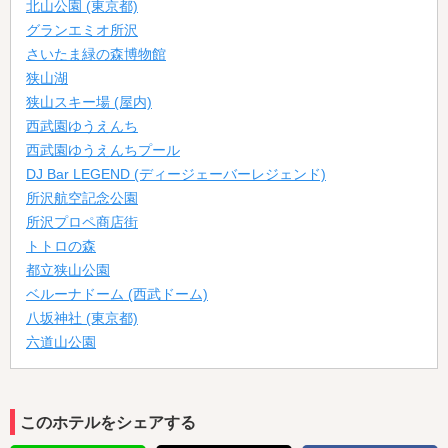
北山公園 (東京都)
グランエミオ所沢
さいたま緑の森博物館
狭山湖
狭山スキー場 (屋内)
西武園ゆうえんち
西武園ゆうえんちプール
DJ Bar LEGEND (ディージェーバーレジェンド)
所沢航空記念公園
所沢プロペ商店街
トトロの森
都立狭山公園
ベルーナドーム (西武ドーム)
八坂神社 (東京都)
六道山公園
このホテルをシェアする