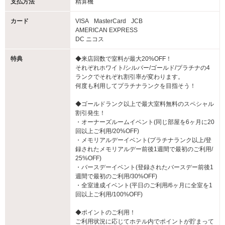
支払方法
精算機
カード
VISA
MasterCard
JCB
AMERICAN EXPRESS
DC ニコス
特典
◆来店回数で室料が最大20%OFF！
それぞれホワイト/シルバー/ゴールド/プラチナの4
ランクでそれぞれ割引率が変わります。
何度も利用してプラチナランクを目指そう！
◆ゴールドランク以上で最大室料無料のスペシャル
割引発生！
・オーナーズルームイベント(同じ部屋を6ヶ月に20
回以上ご利用/20%OFF)
・メモリアルデーイベント(プラチナランク以上/登
録されたメモリアルデー前後1週間で最初のご利用/
25%OFF)
・バースデーイベント(登録されたバースデー前後1
週間で最初のご利用/30%OFF)
・全室達成イベント(平日のご利用/6ヶ月に全室を1
回以上ご利用/100%OFF)
◆ポイントのご利用！
ご利用状況に応じてホテル内でポイントが貯まって