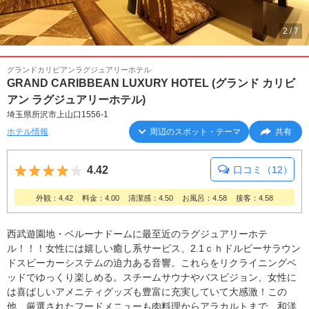
2
/
7
グランドカリビアンラグジュアリーホテル
GRAND CARIBBEAN LUXURY HOTEL (グランド カリビ
アン ラグジュアリーホテル)
埼玉県所沢市上山口1556-1
ホテル情報
周辺のスポット・テーマ
共有
5つ星のうち4
4.42
口コミ（12）
外観：4.42
料金：4.00
清潔感：4.50
お風呂：4.58
接客：4.58
西武遊園地・ベルーナドームに最至近のラグジュアリーホテ
ル！！！女性には嬉しい癒し系サービス、2.1ｃｈドルビーサラウン
ドスピーカーシステムの迫力ある音響。これらをリクライニングベ
ッドでゆっくり楽しめる。スチームサウナやバスビジョン、女性に
は喜ばしいアメニティグッズも豊富に充実していて大感激！この
他、厳選されたフードメニューも肉料理からアラカルトまで、和洋