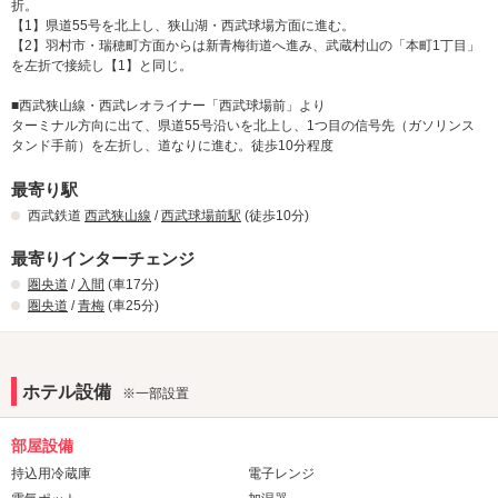
折。
【1】県道55号を北上し、狭山湖・西武球場方面に進む。
【2】羽村市・瑞穂町方面からは新青梅街道へ進み、武蔵村山の「本町1丁目」
を左折で接続し【1】と同じ。
■西武狭山線・西武レオライナー「西武球場前」より
ターミナル方向に出て、県道55号沿いを北上し、1つ目の信号先（ガソリンス
タンド手前）を左折し、道なりに進む。徒歩10分程度
最寄り駅
西武鉄道
西武狭山線
/
西武球場前駅
(徒歩10分)
最寄りインターチェンジ
圏央道
/
入間
(車17分)
圏央道
/
青梅
(車25分)
ホテル設備
※一部設置
部屋設備
持込用冷蔵庫
電子レンジ