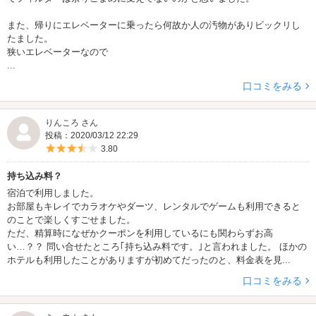
また、帰りにエレベーターに乗ったら何故か人の汚物がありビックリし
たました。
狭いエレベーターなので
...
口コミをみる
りんころ さん
投稿：2020/03/12 22:29
5つ星のうち3.5
3.80
持ち込み料？
宿泊で利用しました。
お部屋もキレイでカラオケやダーツ、レンタルでゲームも利用できると
のことで楽しくすごせました。
ただ、精算時になぜかクーポンを利用しているにも関わらずお高
い…？？ 問い合せたところ｢持ち込み料です。｣と言われました。 ほかの
ホテルも利用したことがありますが初めてだったのと、料金表を見...
口コミをみる