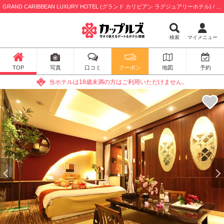
GRAND CARIBBEAN LUXURY HOTEL (グランド カリビアン ラグジュアリーホテル) / 所沢市
検索
マイメニュー
TOP
写真
口コミ
クーポン
地図
予約
当ホテルは18歳未満の方はご利用いただけません。