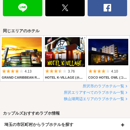
同じエリアのホテル
5つ星のうち4
5つ星のうち3.5
5つ星のうち4
4.13
3.76
4.10
GRAND CARIBBEAN RESORT HOTEL (グランド カリビアン リゾート ホテル)
HOTEL K-VILLAGE (ホテル ケーヴィレッジ)
COCO HOTEL OWL (ココホテル アウル)
所沢市のラブホテル一覧
所沢エリアすべてのラブホテル一覧
狭山湖周辺エリアのラブホテル一覧
カップルズおすすめラブホ情報
埼玉の市区町村からラブホテルを探す