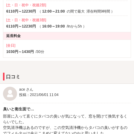
[土・日・祝中・祝後2部]
6110円～12230円
（
12:00～21:00
の間で最大
滞在時間9時間
）
[土・日・祝中・祝後3部]
6110円～12230円
（
16:00～19:00
/Inから5h
）
延長料金
[全日]
1030円～1430円
/30分
口コミ
ace さん
投稿：2021/06/01 11:04
臭いと衛生面で…
部屋に入って直ぐにタバコの臭いが気になって、窓を開けて換気するく
らいでした。
空気清浄機はあるのですが、この空気清浄機からタバコの臭いがするの
でフィルターは余りこまめに変えてないのかと思いました。