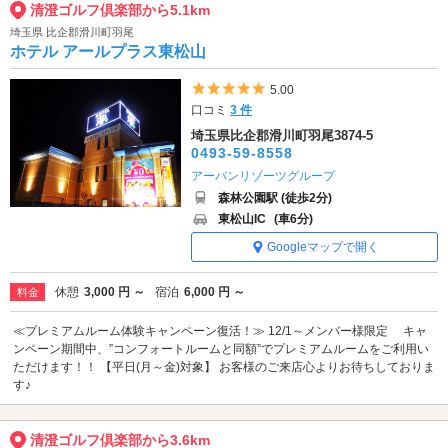
清澄ゴルフ倶楽部から5.1km
埼玉県 比企郡滑川町羽尾
ホテル アールプラス東松山
5つ星のうち5
5.00
口コミ
3 件
埼玉県比企郡滑川町羽尾3874-5
0493-59-8558
アーバンリゾーツグループ
森林公園駅 (徒歩2分)
東松山IC
(車6分)
Googleマップで開く
休憩
3,000 円 ～
宿泊
6,000 円 ～
料金
≪プレミアムルーム体験キャンペーン復活！≫ 12/1～メンバー様限定 キャ
ンペーン期間中、”コンフォートルームと同額”でプレミアムルームをご利用い
ただけます！！ 【平日(月～金)対象】 お客様のご来店心よりお待ちしておりま
す♪
清澄ゴルフ倶楽部から3.6km