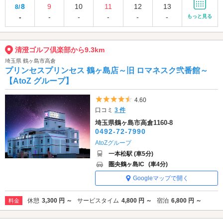
8
9
10
11
12
13
8/
-
-
-
-
-
-
もっと見る
清澄ゴルフ倶楽部から9.3km
埼玉県 鶴ヶ島市高倉
プリンセスプリンセス 鶴ヶ島店～旧 ロマネスク弐番館～
【AtoZ グループ】
5つ星のうち4.5
4.60
口コミ
3 件
埼玉県鶴ヶ島市高倉1160-8
0492-72-7990
AtoZグループ
一本松駅 (車5分)
圏央鶴ヶ島IC
(車4分)
Googleマップで開く
休憩
3,300 円 ～
サービスタイム
4,800 円 ～
宿泊
6,800 円 ～
料金