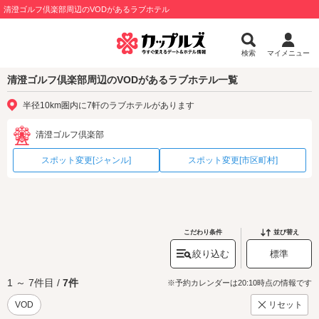
清澄ゴルフ倶楽部周辺のVODがあるラブホテル
検索
マイメニュー
清澄ゴルフ倶楽部周辺のVODがあるラブホテル一覧
半径10km圏内に7軒のラブホテルがあります
清澄ゴルフ倶楽部
スポット変更[ジャンル]
スポット変更[市区町村]
こだわり条件
並び替え
絞り込む
標準
1 ～ 7件目 /
7件
※予約カレンダーは20:10時点の情報です
VOD
リセット