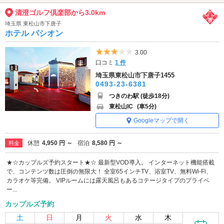
清澄ゴルフ倶楽部から3.0km
埼玉県 東松山市下唐子
ホテル パシオン
5つ星のうち3
3.00
口コミ
1 件
埼玉県東松山市下唐子1455
0493-23-6381
つきのわ駅 (徒歩18分)
東松山IC
(車5分)
Googleマップで開く
休憩
4,950 円 ～
宿泊
8,580 円 ～
料金
★☆カップルズ予約スタート★☆ 最新型VOD導入。 インターネット機能搭載
で、コンテンツ数は圧倒の無限大！ 全室65インチTV、浴室TV、無料Wi-Fi、
カラオケ等完備。 VIPルームには露天風呂もあるコテージタイプのプライベ
ー...
カップルズ予約
土
日
月
火
水
木