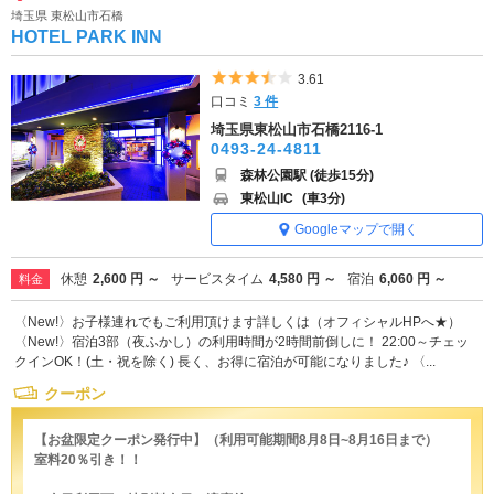
埼玉県 東松山市石橋
HOTEL PARK INN
5つ星のうち3.5
3.61
口コミ
3 件
埼玉県東松山市石橋2116-1
0493-24-4811
森林公園駅 (徒歩15分)
東松山IC
(車3分)
Googleマップで開く
休憩
2,600 円 ～
サービスタイム
4,580 円 ～
宿泊
6,060 円 ～
料金
〈New!〉お子様連れでもご利用頂けます詳しくは（オフィシャルHPへ★）
〈New!〉宿泊3部（夜ふかし）の利用時間が2時間前倒しに！ 22:00～チェッ
クインOK！(土・祝を除く) 長く、お得に宿泊が可能になりました♪ 〈...
クーポン
【お盆限定クーポン発行中】（利用可能期間8月8日~8月16日まで）
室料20％引き！！