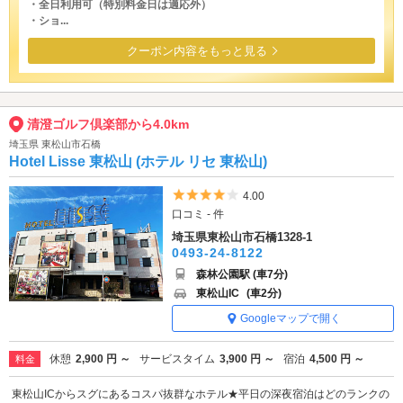
・全日利用可（特別料金日は適応外）
・ショ...
クーポン内容をもっと見る
清澄ゴルフ倶楽部から4.0km
埼玉県 東松山市石橋
Hotel Lisse 東松山 (ホテル リセ 東松山)
5つ星のうち4
4.00
口コミ - 件
埼玉県東松山市石橋1328-1
0493-24-8122
森林公園駅 (車7分)
東松山IC
(車2分)
Googleマップで開く
休憩
2,900 円 ～
サービスタイム
3,900 円 ～
宿泊
4,500 円 ～
料金
東松山ICからスグにあるコスパ抜群なホテル★平日の深夜宿泊はどのランクの