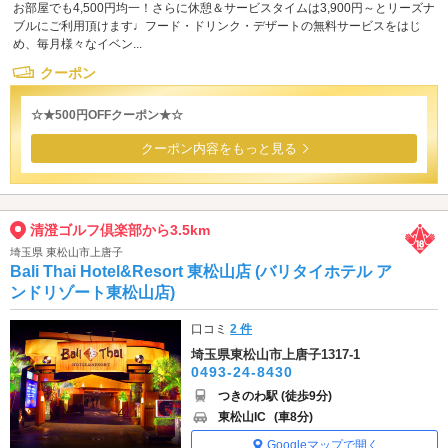
お部屋でも4,500円均一！さらに休憩＆サービスタイムは3,900円～とリーズナ
ブルにご利用頂けます♩フード・ドリンク・デザートの無料サービスをはじ
め、毎月様々なイベン...
クーポン
☆★500円OFFクーポン★☆
クーポン内容をもっと見る
清澄ゴルフ倶楽部から3.5km
埼玉県 東松山市上唐子
Bali Thai Hotel&Resort 東松山店 (バリタイホテル ア
ンドリゾート東松山店)
口コミ
2 件
埼玉県東松山市上唐子1317-1
0493-24-8430
つきのわ駅 (徒歩9分)
東松山IC
(車8分)
Googleマップで開く