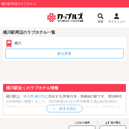
桶川駅周辺のラブホテル
検索
マイメニュー
桶川駅周辺のラブホテル一覧
桶川
駅を変更
桶川駅近くのラブホテル情報
桶川駅は、
埼玉県
桶川市
に所在するJR東日本・高崎線の駅です。明治時代
の1885年に開業しました。2023年度の1日の平均乗車人員は約23,060人。
駅構内にはファストフード店やコンビニなどが揃っています。駅東側には
「中山道」に向かう道が伸びており、沿道には商店街が形成されていま
す。旅籠屋や蔵造りの建物が点在する中山道まで散策すれば、宿場町の面
影を感じられます。駅西口には大型ショッピングセンター「おけがわマイ
こだわり条件
並び替え
ン パトリア桶川店」「ベニバナウォーク桶川」「アピタ桶川店」など、お