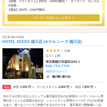
【休憩・フリータイム】800円→1000円割引！ キーワード「カップル
ズ休憩」
【宿泊】800円→1000円割引...
クーポン内容をもっと見る
埼玉県 桶川市坂田
HOTEL SEEDS 桶川店 (ホテル シーズ 桶川店)
5つ星のうち4
4.06
口コミ
3 件
埼玉県桶川市坂田1641-1
048-774-7747
SEEDSグループ
桶川駅 (車7分)
休憩
3,500 円 ～
サービスタイム
4,000 円 ～
宿泊
7,000 円 ～
料金
当ホテルの売りはなんといっても露天風呂付きのお部屋やパーティールーム専
用の広々としたお部屋があれば、ショートタイム専用のリーズナブルのお部屋
もあり、様々なシーンでご利用できるホテルです。 露天風呂で開放感いっぱ