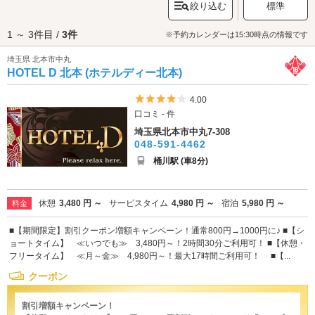
絞り込む
標準
買い物に便利な施設も充実。桶川駅周辺で街ブラを楽しんだ後は、ラブホ
テルでひと休みしましょう。駅周辺にはお洒落でスタイリッシュなラブホ
1 ～ 3件目 /
3件
テルがあります。
カップルズ
でさっそく桶川駅周辺のラブホテル情報をチ
※予約カレンダーは15:30時点の情報です
ェックしてみましょう。
埼玉県 北本市中丸
HOTEL D 北本 (ホテルディー北本)
5つ星のうち4
4.00
口コミ - 件
埼玉県北本市中丸7-308
048-591-4462
桶川駅 (車8分)
休憩
3,480 円 ～
サービスタイム
4,980 円 ～
宿泊
5,980 円 ～
料金
■【期間限定】割引クーポン増額キャンペーン！通常800円→1000円に♪ ■【シ
ョートタイム】 ≪いつでも≫ 3,480円～！2時間30分ご利用可！ ■【休憩・
フリータイム】 ≪月～金≫ 4,980円～！最大17時間ご利用可！ ■【...
クーポン
割引増額キャンペーン！