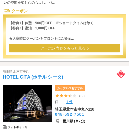
いの空間を楽しむのもよし、パ...
クーポン
【特典1】休憩 500円 OFF ※ショートタイムは除く
【特典2】宿泊 1,000円 OFF
★入室時にクーポンをフロントにご提示...
クーポン内容をもっと見る
埼玉県 北本市中丸
HOTEL CITA (ホテル シータ)
カップルズおすすめ
5つ星のうち3.5
3.80
口コミ
1 件
埼玉県北本市中丸7-128
048-592-7501
桶川駅 (車7分)
フォトギャラリー