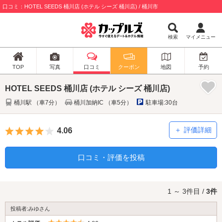
口コミ：HOTEL SEEDS 桶川店 (ホテル シーズ 桶川店) / 桶川市
検索
マイメニュー
TOP
写真
口コミ
クーポン
地図
予約
HOTEL SEEDS 桶川店 (ホテル シーズ 桶川店)
桶川駅 （車7分）
桶川加納IC （車5分）
駐車場:30台
5つ星のうち4
評価詳細
4.06
口コミ・評価を投稿
1 ～ 3件目 /
3件
投稿者:みゆさん