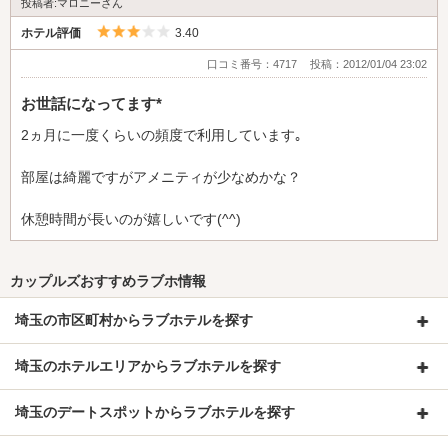
投稿者:マロニーさん
5つ星のうち3
ホテル評価
3.40
口コミ番号：4717
投稿：2012/01/04 23:02
お世話になってます*
2ヵ月に一度くらいの頻度で利用しています｡
部屋は綺麗ですがアメニティが少なめかな？
休憩時間が長いのが嬉しいです(^^)
カップルズおすすめラブホ情報
埼玉の市区町村からラブホテルを探す
埼玉のホテルエリアからラブホテルを探す
埼玉のデートスポットからラブホテルを探す