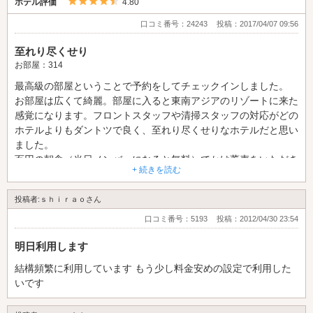
5つ星のうち4.5
ホテル評価
4.80
口コミ番号：24243
投稿：2017/04/07 09:56
至れり尽くせり
お部屋：314
最高級の部屋ということで予約をしてチェックインしました。
お部屋は広くて綺麗。部屋に入ると東南アジアのリゾートに来た
感覚になります。フロントスタッフや清掃スタッフの対応がどの
ホテルよりもダントツで良く、至れり尽くせりなホテルだと思い
ました。
百円の朝食（当日メンバーになると無料）でかけ蕎麦をいただき
+ 続きを読む
ました。安いので小さいのかと思ったら多めでとても満足です！
一つだけ改善してほしいところはお風呂の入浴剤にゴミが付着し
投稿者:ｓｈｉｒａｏさん
ていたので清掃ミスかな。。ということですね。
しかし都内であれば三万円以上しそうなお部屋に一万円ちょっと
口コミ番号：5193
投稿：2012/04/30 23:54
で宿泊できるのは非常に魅力です！！
明日利用します
フードメニューが24時間注文可能になったり宿泊があと少しだ
け早くなったら完璧です。
結構頻繁に利用しています もう少し料金安めの設定で利用した
いです