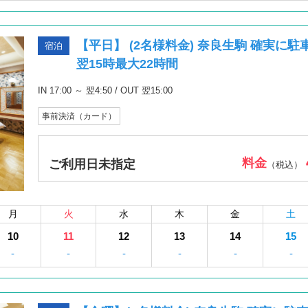
【平日】 (2名様料金) 奈良生駒 確実に
宿泊
翌15時最大22時間
IN 17:00 ～ 翌4:50 / OUT 翌15:00
事前決済（カード）
料金
ご利用日未指定
（税込）
月
火
水
木
金
土
10
11
12
13
14
15
-
-
-
-
-
-