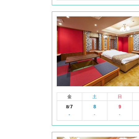
金
土
日
7
8
9
8/
-
-
-