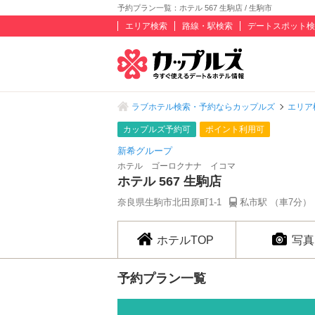
予約プラン一覧：ホテル 567 生駒店 / 生駒市
エリア検索
路線・駅検索
デートスポット検
ラブホテル検索・予約ならカップルズ
エリア
カップルズ予約可
ポイント利用可
新希グループ
ホテル ゴーロクナナ イコマ
ホテル 567 生駒店
奈良県生駒市北田原町1-1
私市駅 （車7分）
ホテルTOP
写真
予約プラン一覧