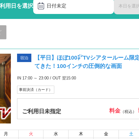
利用日を選択
日付未定
本日を選
ど
【平日】ほぼ100㌅TVシアタールーム
宿泊
てきた！100インチの圧倒的な画面
IN 17:00 ～ 23:00 / OUT 翌15:00
事前決済（カード）
料金
ご利用日未指定
（税込）
月
火
水
木
金
土