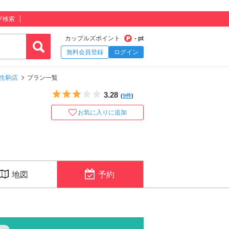
プ検索
カップルズポイント
- pt
無料会員登録
ログイン
 生駒店
プラン一覧
5つ星のうち3
3.28
(
9件
)
お気に入りに追加
地図
予約