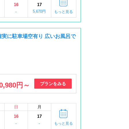
16
17
-
5,670円
もっと見る
 確実に駐車場空有り 広いお風呂で
0,980円～
プランをみる
日
月
16
17
円
-
-
もっと見る