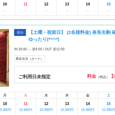
10
11
12
13
14
15
-
-
-
-
-
-
【土曜・祝前日】 (2名様料金) 奈良生駒
宿泊
ゆったり(*^^*)
IN 20:00 ～ 翌4:50 / OUT 翌12:00
事前決済（カード）
1
料金
ご利用日未指定
（税込）
月
火
水
木
金
土
10
11
12
13
14
15
10,980円
10,980円
10,980円
10,980円
10,980円
10,980