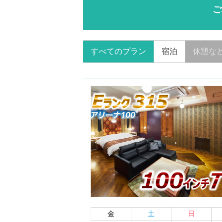
ご
すべてのプラン
宿泊
休憩な
金
土
日