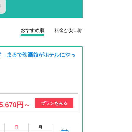
択
おすすめ順
料金が安い順
限定 まるで映画館がホテルにやっ
5,670円～
プランをみる
日
月