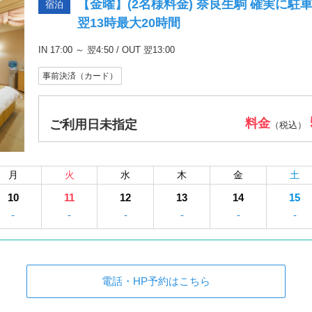
【金曜】(2名様料金) 奈良生駒 確実に駐
宿泊
翌13時最大20時間
IN 17:00 ～ 翌4:50 / OUT 翌13:00
事前決済（カード）
料金
ご利用日未指定
（税込）
月
火
水
木
金
土
10
11
12
13
14
15
-
-
-
-
-
-
電話・HP予約はこちら