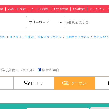
索
高速・IC検索
クーポン検索
予約可検索
地図検索
ホテルグルー
フリーワード
検索
奈良県 エリア検索
奈良県ラブホテル
生駒市ラブホテル
ホテル 567
交野南IC （車10分）
駐車場:40台
口コミ
クーポン