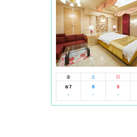
金
土
日
7
8
9
8/
-
-
-