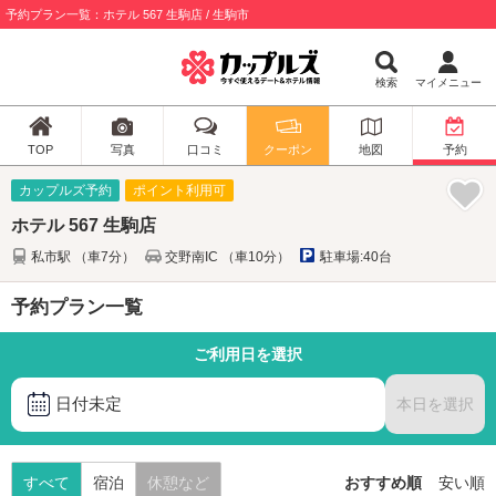
予約プラン一覧：ホテル 567 生駒店 / 生駒市
検索
マイメニュー
TOP
写真
口コミ
クーポン
地図
予約
カップルズ予約
ポイント利用可
ホテル 567 生駒店
私市駅 （車7分）
交野南IC （車10分）
駐車場:40台
予約プラン一覧
ご利用日を選択
日付未定
本日を選択
すべて
宿泊
休憩など
おすすめ順
安い順