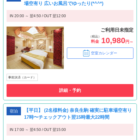
場空有り 広いお風呂でゆったり(*^^*)
IN 20:00 ～ 翌4:50 / OUT 翌12:00
ご利用日未指定
（税込）
10,980
料金
円～
空室カレンダー
事前決済（カード）
詳細・予約
【平日】 (2名様料金) 奈良生駒 確実に駐車場空有り
宿泊
17時〜チェックアウト翌15時最大22時間
IN 17:00 ～ 翌4:50 / OUT 翌15:00