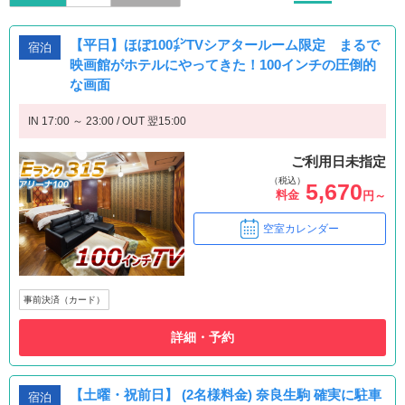
【平日】ほぼ100㌅TVシアタールーム限定 まるで
宿泊
映画館がホテルにやってきた！100インチの圧倒的
な画面
IN 17:00 ～ 23:00 / OUT 翌15:00
ご利用日未指定
（税込）
5,670
料金
円～
空室カレンダー
事前決済（カード）
詳細・予約
【土曜・祝前日】 (2名様料金) 奈良生駒 確実に駐車
宿泊