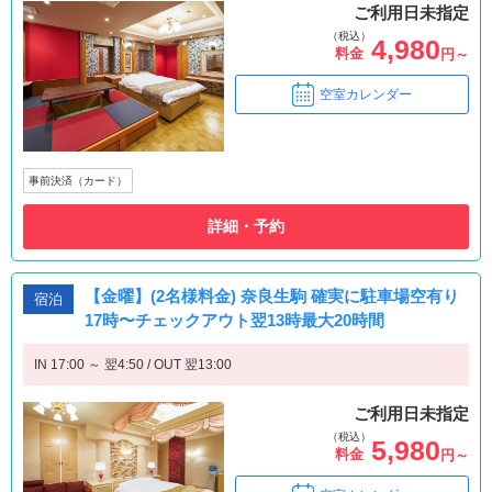
ご利用日未指定
（税込）
4,980
料金
円～
空室カレンダー
事前決済（カード）
詳細・予約
【金曜】(2名様料金) 奈良生駒 確実に駐車場空有り
宿泊
17時〜チェックアウト翌13時最大20時間
IN 17:00 ～ 翌4:50 / OUT 翌13:00
ご利用日未指定
（税込）
5,980
料金
円～