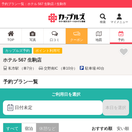
予約プラン一覧：ホテル 567 生駒店 / 生駒市
検索
マイメニュー
TOP
写真
口コミ
クーポン
地図
予約
カップルズ予約
ポイント利用可
ホテル 567 生駒店
私市駅 （車7分）
交野南IC （車10分）
駐車場:40台
予約プラン一覧
ご利用日を選択
日付未定
本日を選択
すべて
宿泊
休憩など
おすすめ順
安い順