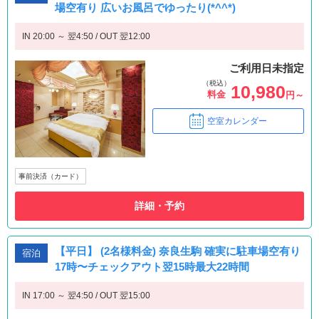
場空有り 広いお風呂でゆったり(*^^*)
IN 20:00 ～ 翌4:50 / OUT 翌12:00
ご利用日未指定
（税込）
10,980
料金
円～
空室カレンダー
事前決済（カード）
詳細・予約
【平日】 (2名様料金) 奈良生駒 確実に駐車場空有り
宿泊
17時〜チェックアウト翌15時最大22時間
IN 17:00 ～ 翌4:50 / OUT 翌15:00