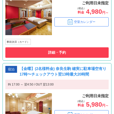
ご利用日未指定
（税込）
4,980
料金
円～
空室カレンダー
事前決済（カード）
詳細・予約
【金曜】(2名様料金) 奈良生駒 確実に駐車場空有り
宿泊
17時〜チェックアウト翌13時最大20時間
IN 17:00 ～ 翌4:50 / OUT 翌13:00
ご利用日未指定
（税込）
5,980
料金
円～