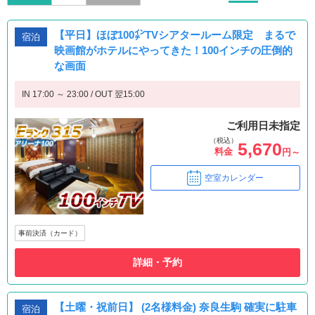
【平日】ほぼ100㌅TVシアタールーム限定 まるで
宿泊
映画館がホテルにやってきた！100インチの圧倒的
な画面
IN 17:00 ～ 23:00 / OUT 翌15:00
ご利用日未指定
（税込）
5,670
料金
円～
空室カレンダー
事前決済（カード）
詳細・予約
【土曜・祝前日】 (2名様料金) 奈良生駒 確実に駐車
宿泊