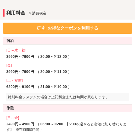
有線LAN
DVDプレーヤー
※一部
利用料金
※消費税込
アメニティ
セレクトシャンプー
電気マッサージ器
※一部
お得なクーポンを利用する
コスプレ
サービス
宿泊
ルームサービス
[日～木・祝]
3990円～7900円
（
20:00～翌12:00
）
[金]
3990円～7900円
（
20:00～翌11:00
）
[土・祝前]
6200円～9100円
（
21:00～翌10:00
）
特別料金システムの場合は上記料金または時間が異なります。
休憩
[日～金]
2490円～4900円
（
06:00～06:00
【6:00を過ぎると宿泊に切り替わりま
す】
滞在時間3時間
）