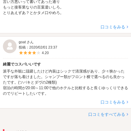
言い方悪いって書いてあった通り
もっと接客業なりの言葉遣いしろ。
とりあえずあ？とかタメ口やめろ。
口コミをみる
goat さん
投稿：2020/02/01 23:37
5つ星のうち4
4.20
綺麗でコスパいいです
派手な外観に躊躇したけど内装はシックで清潔感があり、少々狭かった
ですが落ち着けました。シャンプー類がフロント横で選べるのも良かっ
たです。(ツバキとダヴの2種類)
宿泊の時間が20:00～11:00で他のホテルと比較すると長くゆっくりできる
のでリピートしたいです。
口コミをみる
口コミをすべてみる