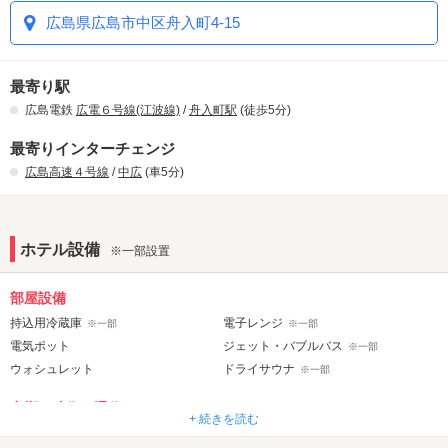
広島県広島市中区舟入町4-15
最寄り駅
広島電鉄
広電６号線(江波線)
/
舟入町駅
(徒歩5分)
最寄りインターチェンジ
広島高速４号線
/
中広
(車5分)
ホテル設備
※一部設置
部屋設備
持込用冷蔵庫
電子レンジ
※一部
※一部
電気ポット
ジェット・バブルバス
※一部
ウォシュレット
ドライサウナ
※一部
音響・映像・通信
+ 続きを読む
VOD
Wi-Fi