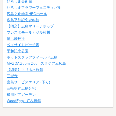
ひろしま美術館
ひろしまフラワーフェスティバル
広島文化学園HBGホール
広島平和記念資料館
【閉業】広島マリーナホップ
フレスタモールカジル横川
風呂崎神社
ベイサイドビーチ坂
平和記念公園
ホットスタッフフィールド広島
MAZDA Zoom-Zoomスタジアム広島
【閉業】マリホ水族館
三瀧寺
宮島サービスエリア (下り)
三輪明神広島分祀
横川ビアガーデン
WoodEggお好み焼館