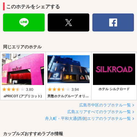
このホテルをシェアする
同じエリアのホテル
5つ星のうち3.5
5つ星のうち3.5
ホテル シルクロード
3.80
3.94
aPRICOT (アプリコット)
男塾ホテルグループ オリジン
広島市中区のラブホテル一覧
広島エリアすべてのラブホテル一覧
舟入町・平和大通(西側)エリアのラブホテル一覧
カップルズおすすめラブホ情報