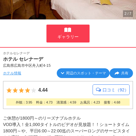
2
/
7
ギャラリー
ホテルセレナーデ
ホテル セレナーデ
広島県広島市中区舟入町4-15
ホテル情報
周辺のスポット・テーマ
共有
5つ星のうち4
4.44
口コミ（92）
外観：3.95
料金：4.73
清潔感：4.59
お風呂：4.23
接客：4.68
ご休憩が1800円～のリーズナブルホテル
VOD導入！全1,000タイトルのビデオが見放題！！ショートタイム
1800円～や、平日6:00～22:00迄のスーパーロングのサービスタイ