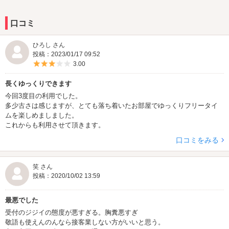
口コミ
ひろし さん
投稿：2023/01/17 09:52
5つ星のうち3
3.00
長くゆっくりできます
今回3度目の利用でした。
多少古さは感じますが、とても落ち着いたお部屋でゆっくりフリータイ
ムを楽しめましました。
これからも利用させて頂きます。
口コミをみる
笑 さん
投稿：2020/10/02 13:59
最悪でした
受付のジジイの態度が悪すぎる。胸糞悪すぎ
敬語も使えんのんなら接客業しない方がいいと思う。