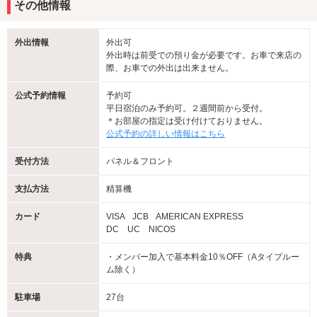
その他情報
外出情報
外出可
外出時は前受での預り金が必要です。お車で来店の
際、お車での外出は出来ません。
公式予約情報
予約可
平日宿泊のみ予約可。２週間前から受付。
＊お部屋の指定は受け付けておりません。
公式予約の詳しい情報はこちら
受付方法
パネル＆フロント
支払方法
精算機
カード
VISA
JCB
AMERICAN EXPRESS
DC UC NICOS
特典
・メンバー加入で基本料金10％OFF（Aタイプルー
ム除く）
駐車場
27台