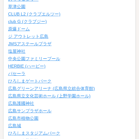
草津公園
CLUB L2 (クラブエルツー)
club G (クラブジー)
原爆ドーム
ジ アウトレット広島
JMSアステールプラザ
塩屋神社
中央公園ファミリープール
HERBIE (ハービー)
パセーラ
ひろしまゲートパーク
広島グリーンアリーナ (広島県立総合体育館)
広島県立文化芸術ホール (上野学園ホール)
広島護國神社
広島サンプラザホール
広島市植物公園
広島城
ひろしまスタジアムパーク