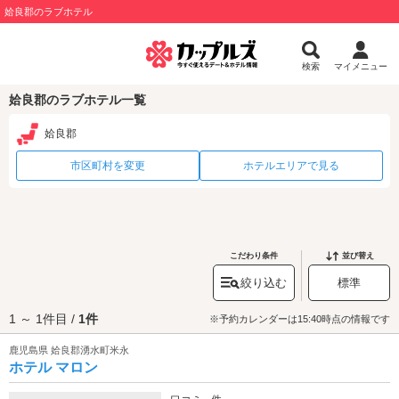
姶良郡のラブホテル
検索
マイメニュー
姶良郡のラブホテル一覧
姶良郡
市区町村を変更
ホテルエリアで見る
こだわり条件
並び替え
絞り込む
標準
1 ～ 1件目 /
1件
※予約カレンダーは15:40時点の情報です
鹿児島県 姶良郡湧水町米永
ホテル マロン