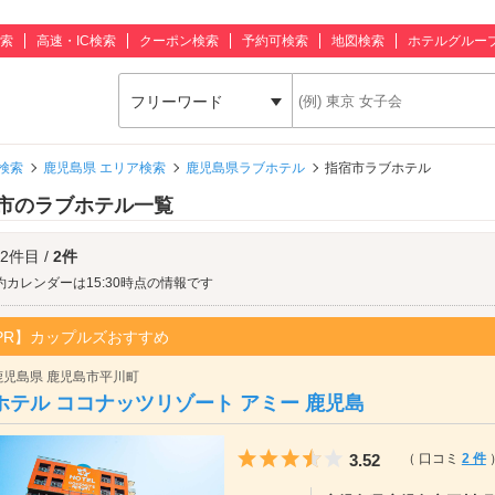
索
高速・IC検索
クーポン検索
予約可検索
地図検索
ホテルグルー
フリーワード
検索
鹿児島県 エリア検索
鹿児島県ラブホテル
指宿市ラブホテル
市のラブホテル一覧
 2件目 /
2件
約カレンダーは15:30時点の情報です
PR】カップルズおすすめ
鹿児島県 鹿児島市平川町
ホテル ココナッツリゾート アミー 鹿児島
5つ星のうち3.5
3.52
（ 口コミ
2 件