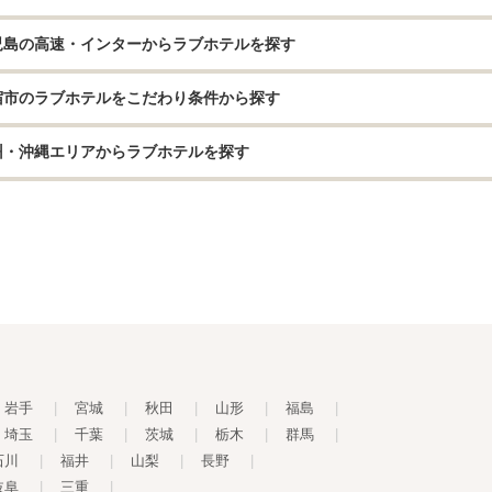
児島の高速・インターからラブホテルを探す
宿市のラブホテルをこだわり条件から探す
州・沖縄エリアからラブホテルを探す
岩手
|
宮城
|
秋田
|
山形
|
福島
|
埼玉
|
千葉
|
茨城
|
栃木
|
群馬
|
石川
|
福井
|
山梨
|
長野
|
岐阜
|
三重
|