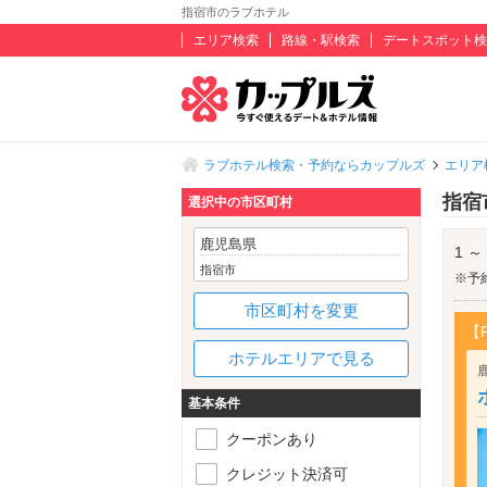
指宿市のラブホテル
エリア検索
路線・駅検索
デートスポット検
ラブホテル検索・予約ならカップルズ
エリア
指宿
選択中の市区町村
鹿児島県
1 ～
指宿市
※予
市区町村を変更
【
ホテルエリアで見る
基本条件
クーポンあり
クレジット決済可