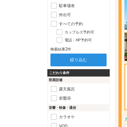
駐車場有
外出可
すべての予約
カップルズ予約可
電話・HP予約可
2
検索結果
件
こだわり条件
部屋設備
露天風呂
岩盤浴
音響・映像・通信
カラオケ
VOD