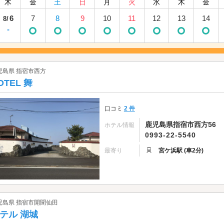
木
金
土
日
月
火
水
木
金
6
7
8
9
10
11
12
13
14
8/
-
児島県 指宿市西方
OTEL 舞
口コミ
2 件
鹿児島県指宿市西方56
ホテル情報
0993-22-5540
最寄り
宮ケ浜駅 (車2分)
児島県 指宿市開聞仙田
テル 湖城