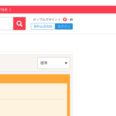
プ検索
カップルズポイント
- pt
無料会員登録
ログイン
標準
）