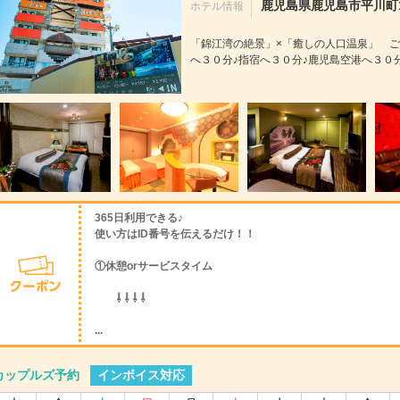
鹿児島県鹿児島市平川町17
ホテル情報
「錦江湾の絶景」×「癒しの人口温泉」 ご
へ３０分♪指宿へ３０分♪鹿児島空港へ３０分
365日利用できる♪
使い方はID番号を伝えるだけ！！
①休憩orサービスタイム
⇩ ⇩ ⇩ ⇩
...
インボイス対応
カップルズ予約