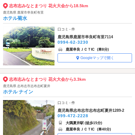
志布志みなとまつり 花火大会から18.5km
鹿児島県 鹿屋市串良町有里
ホテル菊水
口コミ - 件
鹿児島県鹿屋市串良町有里7114
0994-62-3230
鹿屋串良ＪＣＴIC
(車8分)
Googleマップで開く
志布志みなとまつり 花火大会から3.3km
鹿児島県 志布志市志布志町夏井
ホテル ナイン
口コミ - 件
鹿児島県志布志市志布志町夏井1289-2
099-472-2228
大隅夏井駅 (徒歩15分)
鹿屋串良ＪＣＴIC
(車40分)