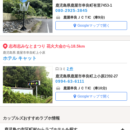
鹿児島県鹿屋市串良町有里7453-1
080-2925-3845
鹿屋串良ＪＣＴIC
(車9分)
Googleマップで開く
志布志みなとまつり 花火大会から18.5km
鹿児島県 鹿屋市串良町上小原
ホテル キャット
口コミ
2 件
鹿児島県鹿屋市串良町上小原2392-27
0994-63-6111
鹿屋串良ＪＣＴIC
(車10分)
Googleマップで開く
カップルズおすすめラブホ情報
鹿児島の市区町村からラブホテルを探す