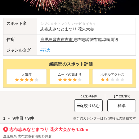
スポット名
シブシミナトマツリ ハナビタイカイ
志布志みなとまつり 花火大会
住所
鹿児島県
志布志市
志布志港旅客船埠頭周辺
ジャンルタグ
#花火
編集部のスポット評価
人気度
ムードの高まり
ホテルアクセス
こだわり条件
並び替え
絞り込む
標準
1 ～ 9件目 /
9件
※予約カレンダーは19:20時点の情報です
志布志みなとまつり 花火大会から4.2km
鹿児島県 志布志市有明町野井倉