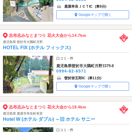
鹿屋串良ＪＣＴIC
(車9分)
Googleマップで開く
志布志みなとまつり 花火大会から14.7km
鹿児島県 曽於市大隅町月野
HOTEL FIX (ホテル フィックス)
口コミ - 件
鹿児島県曽於市大隅町月野3379-8
0994-82-6571
曽於弥五郎IC
(車11分)
Googleマップで開く
志布志みなとまつり 花火大会から18.4km
鹿児島県 鹿屋市串良町有里
Hotel W (ホテル ダブル) ～旧 ホテル サニー
口コミ - 件