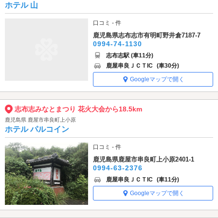
ホテル 山
口コミ - 件
鹿児島県志布志市有明町野井倉7187-7
0994-74-1130
志布志駅 (車11分)
鹿屋串良ＪＣＴIC
(車30分)
Googleマップで開く
志布志みなとまつり 花火大会から18.5km
鹿児島県 鹿屋市串良町上小原
ホテル パルコイン
口コミ - 件
鹿児島県鹿屋市串良町上小原2401-1
0994-63-2376
鹿屋串良ＪＣＴIC
(車11分)
Googleマップで開く