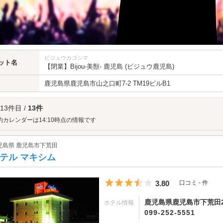
ビジュウカゴシマ
ット名
【閉業】Bijou-美獣- 鹿児島 (ビジュウ鹿児島)
鹿児島県
鹿児島市
山之口町7-2 TM19ビルB1
 13件目 /
13件
約カレンダーは14:10時点の情報です
児島県 鹿児島市下荒田
テル マキシム
5つ星のうち3.5
3.80
口コミ - 件
鹿児島県鹿児島市下荒田2-
ホテル情報
099-252-5551