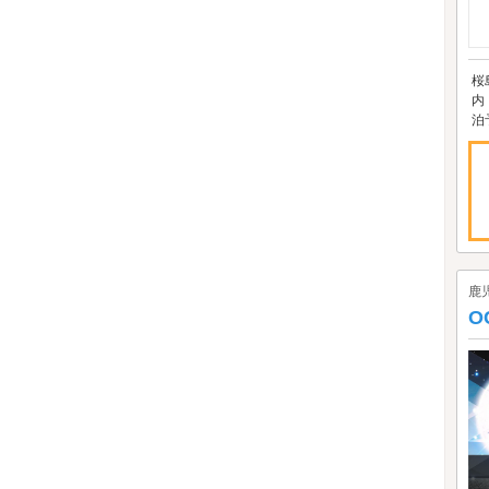
桜
内
泊
鹿
O