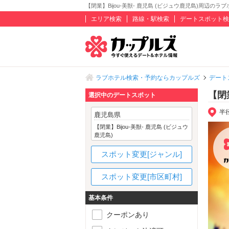
【閉業】Bijou-美獣- 鹿児島 (ビジュウ鹿児島)周辺のラ
エリア検索
路線・駅検索
デートスポット検
ラブホテル検索・予約ならカップルズ
デート
【閉
選択中のデートスポット
半
鹿児島県
【閉業】Bijou-美獣- 鹿児島 (ビジュウ
鹿児島)
スポット変更[ジャンル]
スポット変更[市区町村]
基本条件
クーポンあり