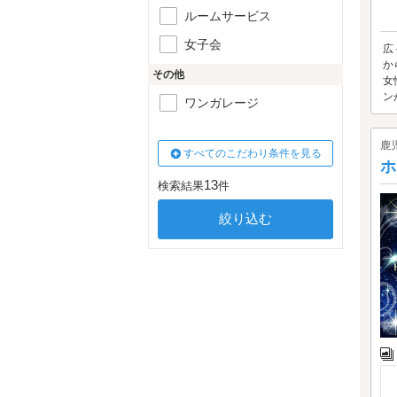
ルームサービス
女子会
広
か
その他
女
ン
ワンガレージ
鹿
すべてのこだわり条件を見る
ホ
13
検索結果
件