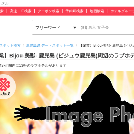
ブホテル
索
高速・IC検索
クーポン検索
予約可検索
地図検索
ホテルグルー
フリーワード
スポット検索
鹿児島県 デートスポット一覧
【閉業】Bijou-美獣- 鹿児島 (
業】Bijou-美獣- 鹿児島 (ビジュウ鹿児島)周辺のラブホ
径3km圏内に13軒のラブホテルがあります