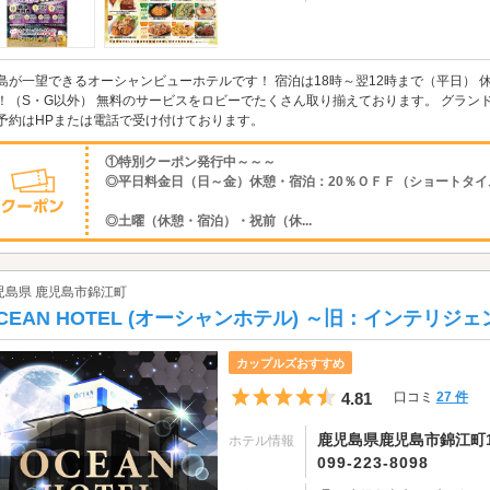
島が一望できるオーシャンビューホテルです！ 宿泊は18時～翌12時まで（平日） 休
！（S・G以外） 無料のサービスをロビーでたくさん取り揃えております。 グランドメ
予約はHPまたは電話で受け付けております。
①特別クーポン発行中～～～
◎平日料金日（日～金）休憩・宿泊：20％ＯＦＦ（ショートタイ
◎土曜（休憩・宿泊）・祝前（休...
児島県 鹿児島市錦江町
CEAN HOTEL (オーシャンホテル) ～旧：インテリジ
カップルズおすすめ
5つ星のうち4.5
4.81
口コミ
27 件
鹿児島県鹿児島市錦江町1
ホテル情報
099-223-8098