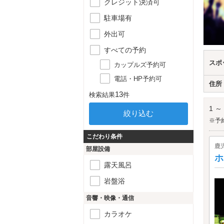
クレジット決済可
駐車場有
外出可
すべての予約
スポ
カップルズ予約可
電話・HP予約可
住所
13
検索結果
件
1 ～
※予
こだわり条件
鹿
部屋設備
ホ
露天風呂
岩盤浴
音響・映像・通信
カラオケ