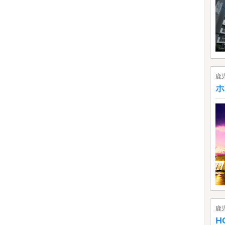
鹿
ホ
鹿
H