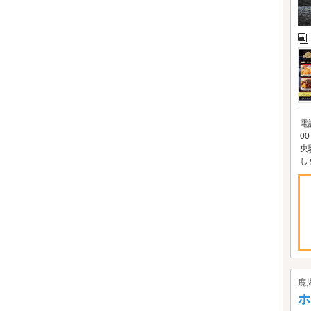
電
0
央
し
鹿
ホ