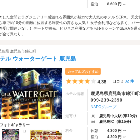
宿泊
8,600 円 ～
々した空間とラグジュアリー感溢れる雰囲気が魅力で大人気のホテル SERA。 天
ら車で約10分の距離に位置する利便性の高さも人気！ 女子会利用なども多く、パー
性受け間違いなし！ デートや観光、ビジネス利用などあらゆるシーンでSERAを選
が全て異なり、...
児島県 鹿児島市錦江町
テル ウォーターゲート 鹿児島
カップルズおすすめ
5つ星のうち4
4.38
口コミ
32 件
鹿児島県鹿児島市錦江町10
ホテル情報
099-239-2390
NAPOグループ
最寄り
鹿児島中央駅 (車10分)
鹿児島IC
(車15分)
フォトギャラリー
料金
休憩
4,300 円 ～
宿泊
4,300 円 ～