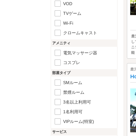
VOD
TVゲーム
Wi-Fi
クロームキャスト
鹿
し
アメニティ
ニ
電気マッサージ器
能！
コスプレ
鹿
部屋タイプ
H
SMルーム
禁煙ルーム
3名以上利用可
1名利用可
VIPルーム(特室)
サービス