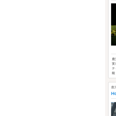
鹿
実
テ
能！
鹿
H