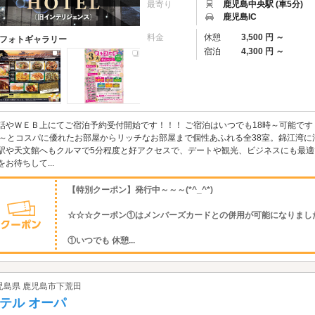
最寄り
鹿児島中央駅 (車5分)
鹿児島IC
料金
休憩
3,500 円 ～
フォトギャラリー
宿泊
4,300 円 ～
話やＷＥＢ上にてご宿泊予約受付開始です！！！ ご宿泊はいつでも18時～可能です！！
0～とコスパに優れたお部屋からリッチなお部屋まで個性あふれる全38室。錦江湾
駅や天文館へもクルマで5分程度と好アクセスで、デートや観光、ビジネスにも最適
をお待ちして...
【特別クーポン】発行中～～～(*^_^*)
☆☆☆クーポン①はメンバーズカードとの併用が可能になりまし
①いつでも 休憩...
児島県 鹿児島市下荒田
テル オーパ