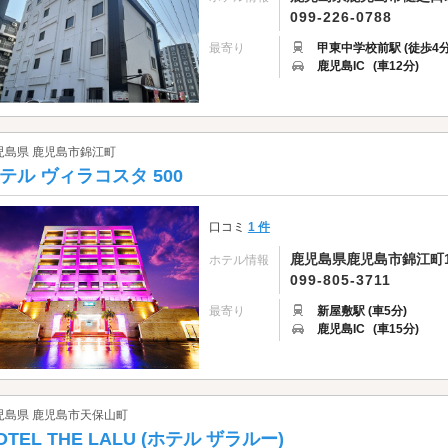
099-226-0788
最寄り
甲東中学校前駅 (徒歩4分
鹿児島IC
(車12分)
児島県 鹿児島市錦江町
テル ヴィラコスタ 500
口コミ
1 件
鹿児島県鹿児島市錦江町10
ホテル情報
099-805-3711
最寄り
新屋敷駅 (車5分)
鹿児島IC
(車15分)
児島県 鹿児島市天保山町
OTEL THE LALU (ホテル ザラルー)