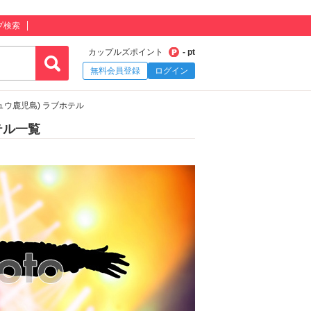
プ検索
カップルズポイント
- pt
無料会員登録
ログイン
ビジュウ鹿児島) ラブホテル
テル一覧