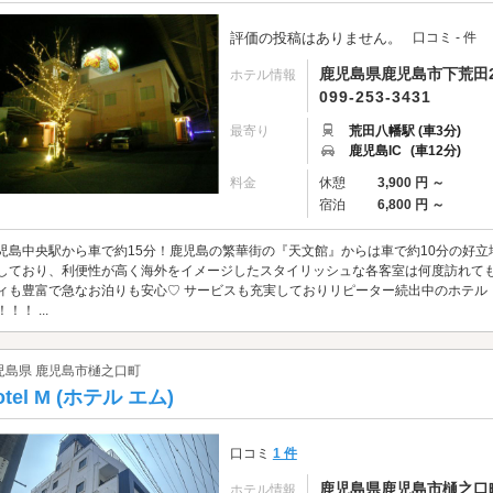
評価の投稿はありません。
口コミ - 件
鹿児島県鹿児島市下荒田2-
ホテル情報
099-253-3431
最寄り
荒田八幡駅 (車3分)
鹿児島IC
(車12分)
料金
休憩
3,900 円 ～
宿泊
6,800 円 ～
児島中央駅から車で約15分！鹿児島の繁華街の『天文館』からは車で約10分の好立
しており、利便性が高く海外をイメージしたスタイリッシュな各客室は何度訪れても
ィも豊富で急なお泊りも安心♡ サービスも充実しておりリピーター続出中のホテル！
！！ ...
児島県 鹿児島市樋之口町
otel M (ホテル エム)
口コミ
1 件
鹿児島県鹿児島市樋之口町
ホテル情報