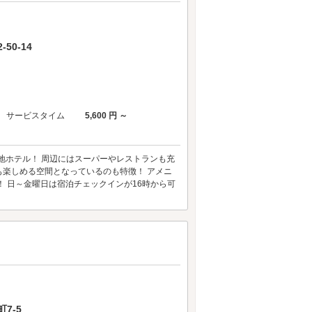
50-14
サービスタイム
5,600 円 ～
地ホテル！ 周辺にはスーパーやレストランも充
楽しめる空間となっているのも特徴！ アメニ
 日～金曜日は宿泊チェックインが16時から可
7-5