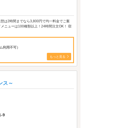
憩は2時間までなら3,800円で均一料金でご案
ニューは100種類以上！24時間注文OK！ 宿
ム利用不可）
もっと見る
ェンス～
-9