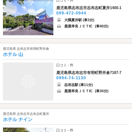
口コミ - 件
鹿児島県志布志市志布志町夏井1400-1
099-472-0944
大隅夏井駅 (車3分)
鹿屋串良ＪＣＴIC
(車40分)
鹿児島県 志布志市有明町野井倉
ホテル 山
口コミ - 件
鹿児島県志布志市有明町野井倉7187-7
0994-74-1130
志布志駅 (車11分)
鹿屋串良ＪＣＴIC
(車30分)
鹿児島県 志布志市志布志町夏井
ホテル ナイン
口コミ - 件