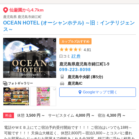
仙巌園から4.7km
鹿児島県 鹿児島市錦江町
OCEAN HOTEL (オーシャンホテル) ～旧：インテリジェン
ス～
カップルズおすすめ
5つ星のうち4.5
4.81
口コミ
27 件
鹿児島県鹿児島市錦江町1-9
099-223-8098
鹿児島中央駅 (車5分)
鹿児島IC
フォトギャラリー
Googleマップで開く
休憩
3,500 円 ～
サービスタイム
4,000 円 ～
宿泊
4,300 円 ～
料金
電話やＷＥＢ上にてご宿泊予約受付開始です！！！ ご宿泊はいつでも18時～
可能です！！！ 天保山大橋近く、休憩2,800円～宿泊3,800～とコスパに優れ
たお部屋からリッチなお部屋まで個性あふれる全38室。錦江湾に浮かぶ桜島を