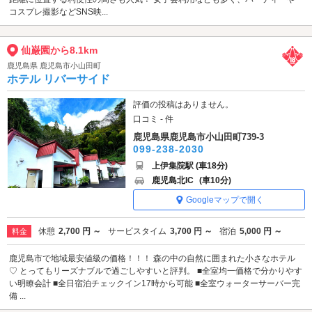
コスプレ撮影などSNS映...
仙巌園から8.1km
鹿児島県 鹿児島市小山田町
ホテル リバーサイド
評価の投稿はありません。
口コミ - 件
鹿児島県鹿児島市小山田町739-3
099-238-2030
上伊集院駅 (車18分)
鹿児島北IC
(車10分)
Googleマップで開く
休憩
2,700 円 ～
サービスタイム
3,700 円 ～
宿泊
5,000 円 ～
料金
鹿児島市で地域最安値級の価格！！！ 森の中の自然に囲まれた小さなホテル
♡ とってもリーズナブルで過ごしやすいと評判。 ■全室均一価格で分かりやす
い明瞭会計 ■全日宿泊チェックイン17時から可能 ■全室ウォーターサーバー完
備 ...