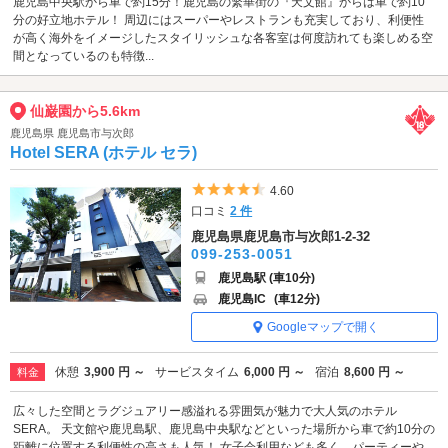
鹿児島中央駅から車で約15分！鹿児島の繁華街の『天文館』からは車で約10
分の好立地ホテル！ 周辺にはスーパーやレストランも充実しており、利便性
が高く海外をイメージしたスタイリッシュな各客室は何度訪れても楽しめる空
間となっているのも特徴...
仙巌園から5.6km
鹿児島県 鹿児島市与次郎
Hotel SERA (ホテル セラ)
5つ星のうち4.5
4.60
口コミ
2 件
鹿児島県鹿児島市与次郎1-2-32
099-253-0051
鹿児島駅 (車10分)
鹿児島IC
(車12分)
Googleマップで開く
休憩
3,900 円 ～
サービスタイム
6,000 円 ～
宿泊
8,600 円 ～
料金
広々した空間とラグジュアリー感溢れる雰囲気が魅力で大人気のホテル
SERA。 天文館や鹿児島駅、鹿児島中央駅などといった場所から車で約10分の
距離に位置する利便性の高さも人気！ 女子会利用なども多く、パーティーや