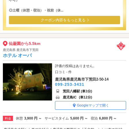
不可）
◎土曜（休憩・宿泊）・祝前（休...
クーポン内容をもっと見る
仙巌園から5.5km
鹿児島県 鹿児島市下荒田
ホテル オーパ
評価の投稿はありません。
口コミ - 件
鹿児島県鹿児島市下荒田2-50-14
099-253-3431
荒田八幡駅 (車3分)
鹿児島IC
(車12分)
Googleマップで開く
休憩
3,900 円 ～
サービスタイム
5,600 円 ～
宿泊
6,800 円 ～
料金