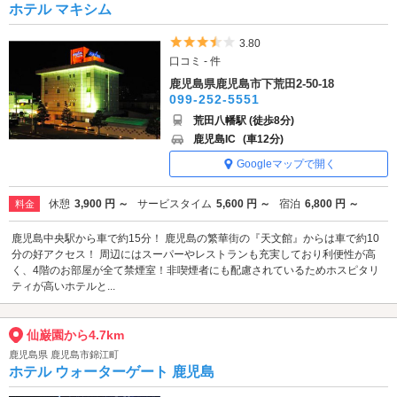
ホテル マキシム
5つ星のうち3.5
3.80
口コミ - 件
鹿児島県鹿児島市下荒田2-50-18
099-252-5551
荒田八幡駅 (徒歩8分)
鹿児島IC
(車12分)
Googleマップで開く
休憩
3,900 円 ～
サービスタイム
5,600 円 ～
宿泊
6,800 円 ～
料金
鹿児島中央駅から車で約15分！ 鹿児島の繁華街の『天文館』からは車で約10
分の好アクセス！ 周辺にはスーパーやレストランも充実しており利便性が高
く、4階のお部屋が全て禁煙室！非喫煙者にも配慮されているためホスピタリ
ティが高いホテルと...
仙巌園から4.7km
鹿児島県 鹿児島市錦江町
ホテル ウォーターゲート 鹿児島