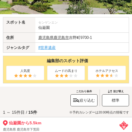
スポット名
センゲンエン
仙巌園
住所
鹿児島県
鹿児島市
吉野町9700-1
ジャンルタグ
#世界遺産
編集部のスポット評価
人気度
ムードの高まり
ホテルアクセス
こだわり条件
並び替え
絞り込む
標準
1 ～ 15件目 /
15件
※予約カレンダーは20:00時点の情報です
仙巌園から5.5km
鹿児島県 鹿児島市下荒田