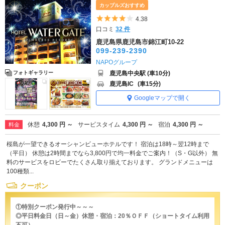
カップルズおすすめ
5つ星のうち4
4.38
口コミ
32 件
鹿児島県鹿児島市錦江町10-22
099-239-2390
NAPOグループ
鹿児島中央駅 (車10分)
フォトギャラリー
鹿児島IC
(車15分)
Googleマップで開く
休憩
4,300 円 ～
サービスタイム
4,300 円 ～
宿泊
4,300 円 ～
料金
桜島が一望できるオーシャンビューホテルです！ 宿泊は18時～翌12時まで
（平日） 休憩は2時間までなら3,800円で均一料金でご案内！（S・G以外） 無
料のサービスをロビーでたくさん取り揃えております。 グランドメニューは
100種類...
クーポン
①特別クーポン発行中～～～
◎平日料金日（日～金）休憩・宿泊：20％ＯＦＦ（ショートタイム利用