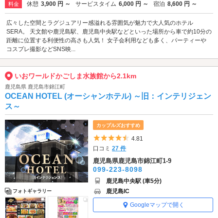
休憩
3,900 円 ～
サービスタイム
6,000 円 ～
宿泊
8,600 円 ～
料金
広々した空間とラグジュアリー感溢れる雰囲気が魅力で大人気のホテル
SERA。 天文館や鹿児島駅、鹿児島中央駅などといった場所から車で約10分の
距離に位置する利便性の高さも人気！ 女子会利用なども多く、パーティーや
コスプレ撮影などSNS映...
いおワールドかごしま水族館から2.1km
鹿児島県 鹿児島市錦江町
OCEAN HOTEL (オーシャンホテル) ～旧：インテリジェン
ス～
カップルズおすすめ
5つ星のうち4.5
4.81
口コミ
27 件
鹿児島県鹿児島市錦江町1-9
099-223-8098
鹿児島中央駅 (車5分)
鹿児島IC
フォトギャラリー
Googleマップで開く