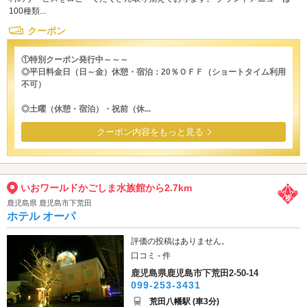
100種類...
クーポン
①特別クーポン発行中～～～
◎平日料金日（日～金）休憩・宿泊：20％ＯＦＦ（ショートタイム利用
不可）
◎土曜（休憩・宿泊）・祝前（休...
クーポン内容をもっと見る
いおワールドかごしま水族館から2.7km
鹿児島県 鹿児島市下荒田
ホテル オーパ
評価の投稿はありません。
口コミ - 件
鹿児島県鹿児島市下荒田2-50-14
099-253-3431
荒田八幡駅 (車3分)