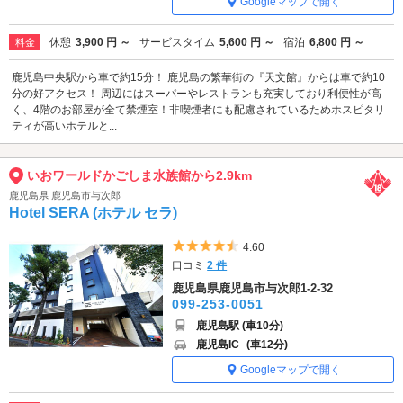
Googleマップで開く
休憩
3,900 円 ～
サービスタイム
5,600 円 ～
宿泊
6,800 円 ～
料金
鹿児島中央駅から車で約15分！ 鹿児島の繁華街の『天文館』からは車で約10
分の好アクセス！ 周辺にはスーパーやレストランも充実しており利便性が高
く、4階のお部屋が全て禁煙室！非喫煙者にも配慮されているためホスピタリ
ティが高いホテルと...
いおワールドかごしま水族館から2.9km
鹿児島県 鹿児島市与次郎
Hotel SERA (ホテル セラ)
5つ星のうち4.5
4.60
口コミ
2 件
鹿児島県鹿児島市与次郎1-2-32
099-253-0051
鹿児島駅 (車10分)
鹿児島IC
(車12分)
Googleマップで開く