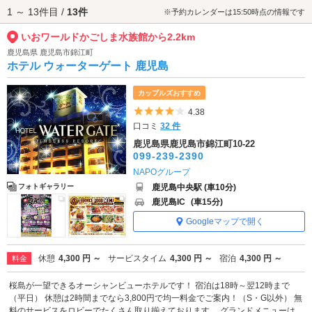
1 ～ 13件目 /
13件
セスが便利です。
※予約カレンダーは15:50時点の情報です
いおワールドかごしま水族館から2.2km
鹿児島県 鹿児島市錦江町
ホテル ウォーターゲート 鹿児島
カップルズおすすめ
5つ星のうち4
4.38
口コミ
32 件
鹿児島県鹿児島市錦江町10-22
099-239-2390
NAPOグループ
鹿児島中央駅 (車10分)
フォトギャラリー
鹿児島IC
(車15分)
Googleマップで開く
休憩
4,300 円 ～
サービスタイム
4,300 円 ～
宿泊
4,300 円 ～
料金
桜島が一望できるオーシャンビューホテルです！ 宿泊は18時～翌12時まで
（平日） 休憩は2時間までなら3,800円で均一料金でご案内！（S・G以外） 無
料のサービスをロビーでたくさん取り揃えております。 グランドメニューは