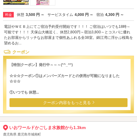
休憩
3,500 円 ～
サービスタイム
4,000 円 ～
宿泊
4,300 円 ～
料金
電話やＷＥＢ上にてご宿泊予約受付開始です！！！ ご宿泊はいつでも18時～
可能です！！！ 天保山大橋近く、休憩2,800円～宿泊3,800～とコスパに優れ
たお部屋からリッチなお部屋まで個性あふれる全38室。錦江湾に浮かぶ桜島を
望めるお...
クーポン
【特別クーポン】発行中～～～(*^_^*)
☆☆☆クーポン①はメンバーズカードとの併用が可能になりました
☆☆☆
①いつでも 休憩...
クーポン内容をもっと見る
いおワールドかごしま水族館から1.3km
鹿児島県 鹿児島市城南町