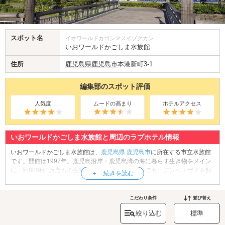
スポット名
イオワールドカゴシマスイゾクカン
いおワールドかごしま水族館
住所
鹿児島県
鹿児島市
本港新町3-1
編集部のスポット評価
人気度
ムードの高まり
ホテルアクセス
いおワールドかごしま水族館と周辺のラブホテル情報
いおワールドかごしま水族館は、
鹿児島県
鹿児島市
に所在する市立水族館
です。開館は1997年。鹿児島沿岸・鹿児島湾の海に暮らす生き物をメイン
に、約800種1万点もの生物を展示しています。中でも、ジンベエザメを飼
育する水量約1,500tの水槽「黒潮大水槽」や、世界で初めてとなる、生きた
サツマハオリムシの展示を行っている「サツマハオリムシのコーナー」が
人気です。また、館内のレストランでは、海を眺めながら食事やティータ
こだわり条件
並び替え
イムを楽しむことができます。お食事の後は、館内ショップでお土産のお
絞り込む
標準
買い物もどうぞ♪
いおワールドかごしま水族館へは、
天文館エリアのラブホテル
からもアク