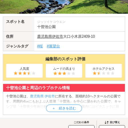
スポット名
ジッソイケコウエン
十曽池公園
住所
鹿児島県
伊佐市
大口小木原2409-10
ジャンルタグ
#桜
#展望台
編集部のスポット評価
人気度
ムードの高まり
ホテルアクセス
十曽池公園と周辺のラブホテル情報
十曽池公園は、
鹿児島県
伊佐市
に所在する、面積約10ヘクタールの公園で
す。周囲約4㎞にもおよぶ人造湖「十曽池」を中心に築かれた公園で、キャ
ンプ場「十曽青少年旅行村」に隣接しています。園内にはピクニックに最
適な芝生広場、東屋などが整備されており、池を眺めながら散策する人々
や、バードウォッチングを楽しむ人々の姿が見られます。春には園内に植
栽されたカイドウの花が見頃を迎え、お花見を楽しむこともできます。晴
こだわり条件
並び替え
れた日は十曽池公園へ出かけてみませんか？