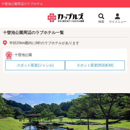
十曽池公園周辺のラブホテル
検索
マイメニュー
十曽池公園周辺のラブホテル一覧
半径20km圏内に6軒のラブホテルがあります
十曽池公園
スポット変更[ジャンル]
スポット変更[市区町村]