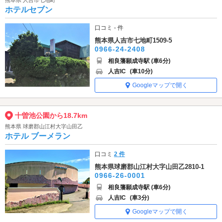
ホテルセブン
口コミ - 件
熊本県人吉市七地町1509-5
0966-24-2408
相良藩願成寺駅 (車6分)
人吉IC
(車10分)
Googleマップで開く
十曽池公園から18.7km
熊本県 球磨郡山江村大字山田乙
ホテル ブーメラン
口コミ
2 件
熊本県球磨郡山江村大字山田乙2810-1
0966-26-0001
相良藩願成寺駅 (車6分)
人吉IC
(車3分)
Googleマップで開く