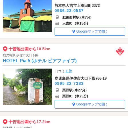
熊本県人吉市上漆田町3372
0966-23-0537
肥後西村駅 (車7分)
人吉IC
(車15分)
Googleマップで開く
十曽池公園から10.5km
鹿児島県 伊佐市大口下殿
HOTEL Pia 5 (ホテル ピアファイブ)
口コミ
1 件
鹿児島県伊佐市大口下殿766-19
0995-22-7383
栗野駅 (車27分)
栗野IC
(車25分)
Googleマップで開く
十曽池公園から17.2km
熊本県 人吉市七地町