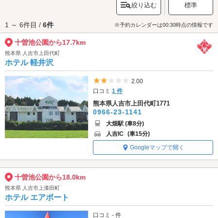
絞り込む
標準
十曽池公園へは、
伊佐エリアのラブホテル
からもアクセスが便利です。
1 ～ 6件目 /
6件
※予約カレンダーは00:30時点の情報です
十曽池公園から17.7km
熊本県 人吉市上田代町
ホテル 軽井沢
5つ星のうち2
2.00
口コミ
1 件
熊本県人吉市上田代町1771
0966-23-1141
大畑駅 (車8分)
人吉IC
(車15分)
Googleマップで開く
十曽池公園から18.0km
熊本県 人吉市上漆田町
ホテル エアポート
口コミ - 件