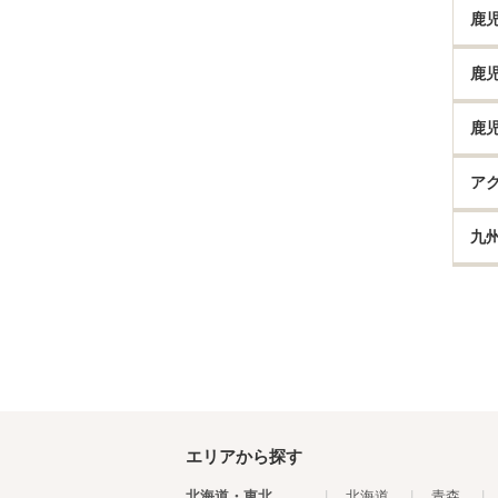
鹿
鹿
鹿
ア
九
エリアから探す
北海道・東北
|
北海道
|
青森
|