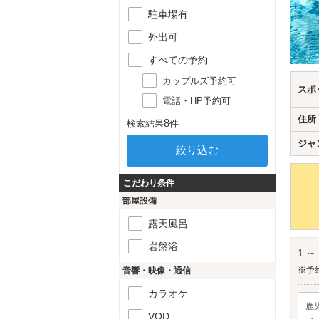
駐車場有
外出可
すべての予約
カップルズ予約可
スポ
電話・HP予約可
住所
8
検索結果
件
ジャ
こだわり条件
部屋設備
露天風呂
岩盤浴
1 ～
※予
音響・映像・通信
カラオケ
鹿
VOD