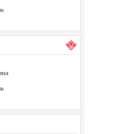
分)
814
分)