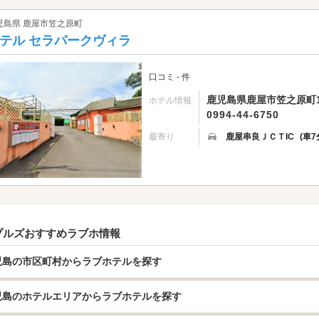
児島県 鹿屋市笠之原町
テル セラパークヴィラ
口コミ - 件
鹿児島県鹿屋市笠之原町17
ホテル情報
0994-44-6750
最寄り
鹿屋串良ＪＣＴIC
(車7
プルズおすすめラブホ情報
児島の市区町村からラブホテルを探す
児島のホテルエリアからラブホテルを探す