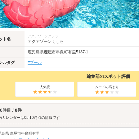
アクアゾーンクシラ
ット名
アクアゾーンくしら
鹿児島県
鹿屋市
串良町有里5187-1
ンルタグ
#プール
編集部のスポット評価
人気度
ムードの高まり
 8件目 /
8件
約カレンダーは05:10時点の情報です
児島県 鹿屋市串良町有里