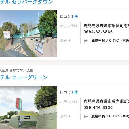
テル セラパークタウン
口コミ
1 件
鹿児島県鹿屋市串良町有里7
ホテル情報
0994-62-3866
最寄り
鹿屋串良ＪＣＴIC
(車9
児島県 鹿屋市笠之原町
テル ニューグリーン
口コミ
1 件
鹿児島県鹿屋市笠之原町26
ホテル情報
099-444-3130
最寄り
鹿屋串良ＪＣＴIC
(車8