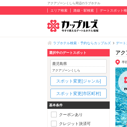
アクアゾーンくしら周辺のラブホテル
エリア検索
路線・駅検索
デートスポット検
ラブホテル検索・予約ならカップルズ
デート
アク
選択中のデートスポット
半
鹿児島県
アクアゾーンくしら
スポット変更[ジャンル]
スポット変更[市区町村]
基本条件
クーポンあり
クレジット決済可