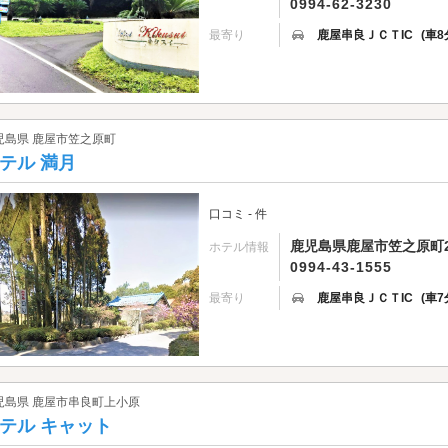
0994-62-3230
最寄り
鹿屋串良ＪＣＴIC
(車8
児島県 鹿屋市笠之原町
テル 満月
口コミ - 件
鹿児島県鹿屋市笠之原町2
ホテル情報
0994-43-1555
最寄り
鹿屋串良ＪＣＴIC
(車7
児島県 鹿屋市串良町上小原
テル キャット