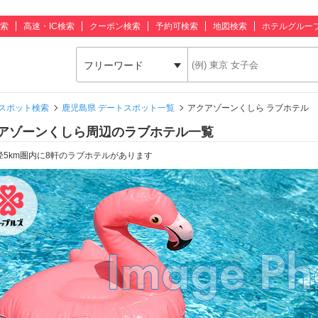
索
高速・IC検索
クーポン検索
予約可検索
地図検索
ホテルグルー
フリーワード
スポット検索
鹿児島県 デートスポット一覧
アクアゾーンくしら ラブホテル
アゾーンくしら周辺のラブホテル一覧
径5km圏内に8軒のラブホテルがあります