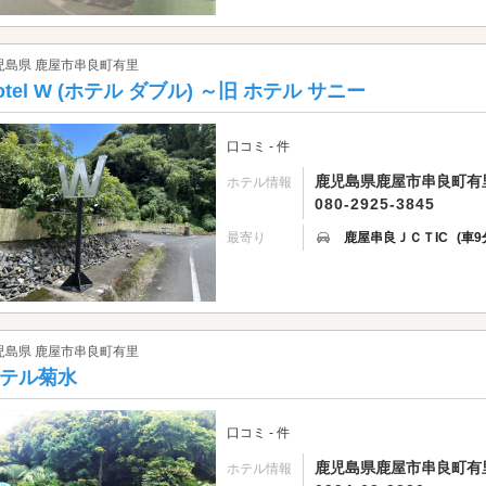
児島県 鹿屋市串良町有里
otel W (ホテル ダブル) ～旧 ホテル サニー
口コミ - 件
鹿児島県鹿屋市串良町有里7
ホテル情報
080-2925-3845
最寄り
鹿屋串良ＪＣＴIC
(車9
児島県 鹿屋市串良町有里
テル菊水
口コミ - 件
鹿児島県鹿屋市串良町有里
ホテル情報