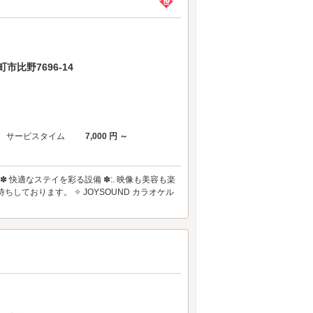
比野7696-14
サービスタイム
7,000 円 ～
イ～ .:✽ 快適なステイを彩る設備 ✽:. 映像も美容も楽
ております。 ✧ JOYSOUND カラオケル