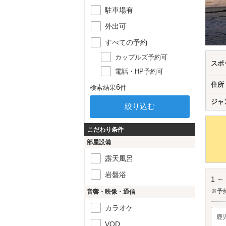
駐車場有
外出可
すべての予約
カップルズ予約可
スポ
電話・HP予約可
住所
6
検索結果
件
ジャ
こだわり条件
部屋設備
露天風呂
岩盤浴
1 ～
※予
音響・映像・通信
カラオケ
鹿
VOD