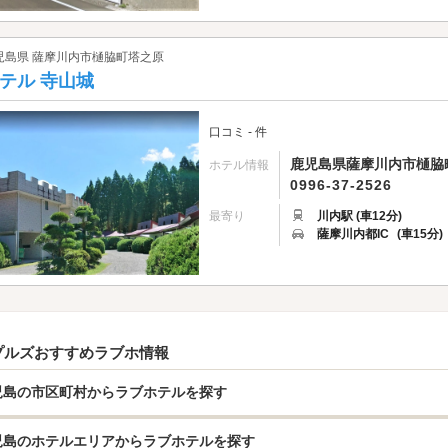
児島県 薩摩川内市樋脇町塔之原
テル 寺山城
口コミ - 件
鹿児島県薩摩川内市樋脇町塔
ホテル情報
0996-37-2526
最寄り
川内駅 (車12分)
薩摩川内都IC
(車15分)
プルズおすすめラブホ情報
児島の市区町村からラブホテルを探す
児島のホテルエリアからラブホテルを探す