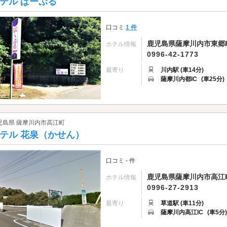
テル ぱーぷる
口コミ
1 件
鹿児島県薩摩川内市東郷町斧
ホテル情報
0996-42-1773
最寄り
川内駅 (車14分)
薩摩川内都IC
(車25分)
児島県 薩摩川内市高江町
テル 花泉（かせん）
口コミ - 件
鹿児島県薩摩川内市高江町7
ホテル情報
0996-27-2913
最寄り
草道駅 (車11分)
薩摩川内高江IC
(車5分)