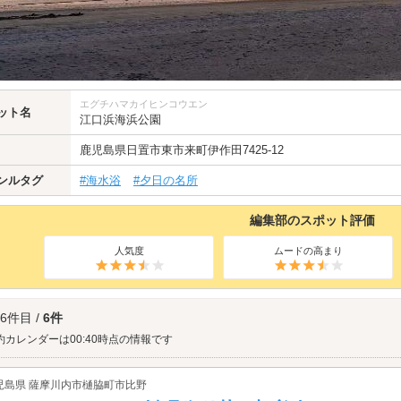
エグチハマカイヒンコウエン
ット名
江口浜海浜公園
鹿児島県
日置市東市来町伊作田7425-12
ンルタグ
#海水浴
#夕日の名所
編集部のスポット評価
人気度
ムードの高まり
 6件目 /
6件
約カレンダーは00:40時点の情報です
児島県 薩摩川内市樋脇町市比野