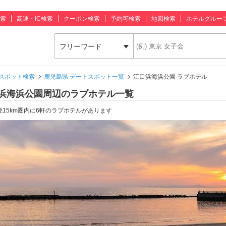
索
高速・IC検索
クーポン検索
予約可検索
地図検索
ホテルグルー
フリーワード
スポット検索
鹿児島県 デートスポット一覧
江口浜海浜公園 ラブホテル
浜海浜公園周辺のラブホテル一覧
径15km圏内に6軒のラブホテルがあります