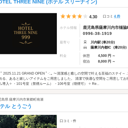
OTEL THREE NINE (ホテル スリーナイン)
5つ星のうち4
4.30
口コミ
4 件
鹿児島県薩摩川内市樋脇町市
ホテル情報
0996-38-1919
最寄り
川内駅 (車20分)
薩摩川内都IC
(車20分)
料金
休憩
4,500 円 ～
宿泊
8,000 円 ～
.:･ﾟ 2025.11.21 GRAND OPEN ﾟ･:.｡ ～清潔感と癒しの空間で叶える至福のステ
める、あると嬉しいアイテムをご用意しました。 清潔で快適な空間をご用意してお待ちし
ム導入✧ ・101号室（禁煙ルーム） ・106号室（喫煙可） ✧ Re...
児島県 薩摩川内市東郷町南瀬
テル とうごう
口コミ - 件