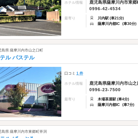
鹿児島県薩摩川内市東郷町南
ホテル情報
0996-42-4534
最寄り
川内駅 (車21分)
薩摩川内都IC
(車30分)
児島県 薩摩川内市山之口町
テル パステル
口コミ
1 件
鹿児島県薩摩川内市山之口町
ホテル情報
0996-23-7500
最寄り
木場茶屋駅 (車4分)
薩摩川内都IC
(車7分)
児島県 薩摩川内市東郷町斧渕