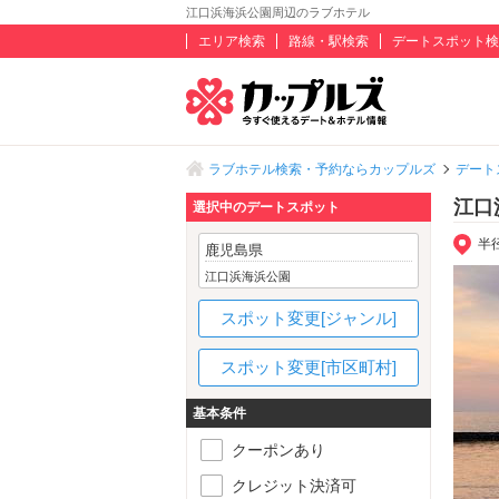
江口浜海浜公園周辺のラブホテル
エリア検索
路線・駅検索
デートスポット検
ラブホテル検索・予約ならカップルズ
デート
江口
選択中のデートスポット
半
鹿児島県
江口浜海浜公園
スポット変更[ジャンル]
スポット変更[市区町村]
基本条件
クーポンあり
クレジット決済可