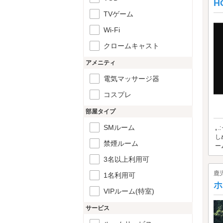
H
TVゲーム
Wi-Fi
クロームキャスト
アメニティ
電気マッサージ器
コスプレ
部屋タイプ
SMルーム
｡
し
禁煙ルーム
ー
3名以上利用可
鹿
1名利用可
ホ
VIPルーム(特室)
サービス