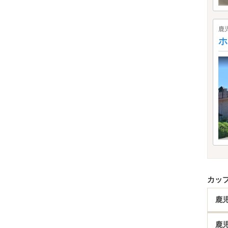
鹿
ホ
カッ
鹿
鹿