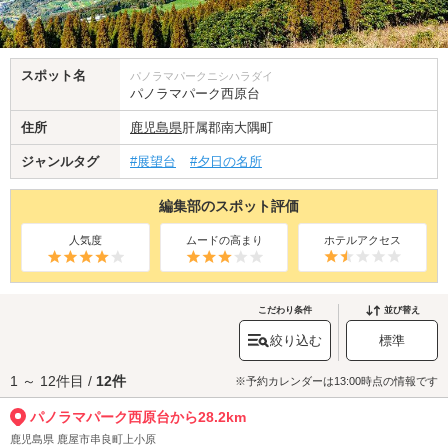
スポット名
パノラマパークニシハラダイ
パノラマパーク西原台
住所
鹿児島県
肝属郡南大隅町
ジャンルタグ
#展望台
#夕日の名所
編集部のスポット評価
人気度
ムードの高まり
ホテルアクセス
こだわり条件
並び替え
絞り込む
標準
1 ～ 12件目 /
12件
※予約カレンダーは13:00時点の情報です
パノラマパーク西原台から28.2km
鹿児島県 鹿屋市串良町上小原