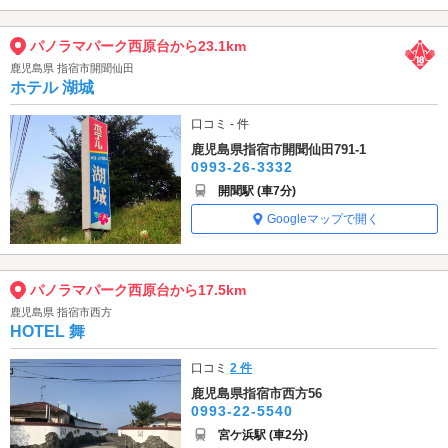
パノラマパーク西原台から23.1km
鹿児島県 指宿市開聞仙田
ホテル 湖城
口コミ - 件
鹿児島県指宿市開聞仙田791-1
0993-26-3332
開聞駅 (車7分)
Googleマップで開く
パノラマパーク西原台から17.5km
鹿児島県 指宿市西方
HOTEL 舞
口コミ
2 件
鹿児島県指宿市西方56
0993-22-5540
宮ケ浜駅 (車2分)