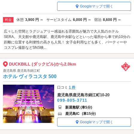
Googleマップで開く
休憩
3,900 円 ～
サービスタイム
6,000 円 ～
宿泊
8,600 円 ～
料金
広々した空間とラグジュアリー感溢れる雰囲気が魅力で大人気のホテル
SERA。 天文館や鹿児島駅、鹿児島中央駅などといった場所から車で約10分の
距離に位置する利便性の高さも人気！ 女子会利用なども多く、パーティーや
コスプレ撮影などSNS映...
DUCKBILL (ダックビル)から2.0km
鹿児島県 鹿児島市錦江町
ホテル ヴィラコスタ 500
口コミ
1 件
鹿児島県鹿児島市錦江町10-20
099-805-3711
新屋敷駅 (車5分)
鹿児島IC
(車15分)
Googleマップで開く