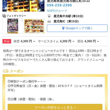
鹿児島県鹿児島市錦江町10-22
099-239-2390
NAPOグループ
鹿児島中央駅 (車10分)
フォトギャラリー
鹿児島IC
(車15分)
Googleマップで開く
休憩
4,300 円 ～
サービスタイム
4,300 円 ～
宿泊
4,300 円 ～
料金
桜島が一望できるオーシャンビューホテルです！ 宿泊は18時～翌12時まで
（平日） 休憩は2時間までなら3,800円で均一料金でご案内！（S・G以外） 無
料のサービスをロビーでたくさん取り揃えております。 グランドメニューは
100種類...
クーポン
①特別クーポン発行中～～～
◎平日料金日（日～金）休憩・宿泊：20％ＯＦＦ（ショートタイム利用
不可）
◎土曜（休憩・宿泊）・祝前（休...
クーポン内容をもっと見る