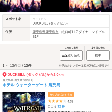
スポット名
ダックビル
DUCKBILL (ダックビル)
住所
鹿児島県
鹿児島市
山之口町11-7 ダイヤモンドビル
B1F
こだわり条件
並び替え
絞り込む
標準
1 ～ 13件目 /
13件
※予約カレンダーは22:00時点の情報です
DUCKBILL (ダックビル)から2.0km
鹿児島県 鹿児島市錦江町
ホテル ウォーターゲート 鹿児島
カップルズおすすめ
5つ星のうち4
4.38
口コミ
32 件