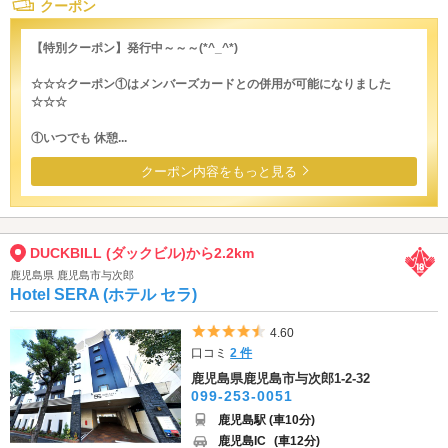
クーポン
【特別クーポン】発行中～～～(*^_^*)
☆☆☆クーポン①はメンバーズカードとの併用が可能になりました
☆☆☆
①いつでも 休憩...
クーポン内容をもっと見る
DUCKBILL (ダックビル)から2.2km
鹿児島県 鹿児島市与次郎
Hotel SERA (ホテル セラ)
5つ星のうち4.5
4.60
口コミ
2 件
鹿児島県鹿児島市与次郎1-2-32
099-253-0051
鹿児島駅 (車10分)
鹿児島IC
(車12分)