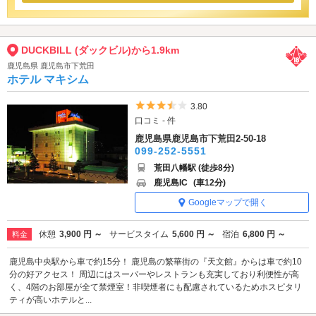
DUCKBILL (ダックビル)から1.9km
鹿児島県 鹿児島市下荒田
ホテル マキシム
5つ星のうち3.5
3.80
口コミ - 件
鹿児島県鹿児島市下荒田2-50-18
099-252-5551
荒田八幡駅 (徒歩8分)
鹿児島IC
(車12分)
Googleマップで開く
休憩
3,900 円 ～
サービスタイム
5,600 円 ～
宿泊
6,800 円 ～
料金
鹿児島中央駅から車で約15分！ 鹿児島の繁華街の『天文館』からは車で約10
分の好アクセス！ 周辺にはスーパーやレストランも充実しており利便性が高
く、4階のお部屋が全て禁煙室！非喫煙者にも配慮されているためホスピタリ
ティが高いホテルと...