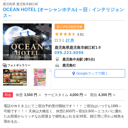
鹿児島県 鹿児島市錦江町
OCEAN HOTEL (オーシャンホテル) ～旧：インテリジェン
ス～
カップルズおすすめ
5つ星のうち4.5
4.81
口コミ
27 件
鹿児島県鹿児島市錦江町1-9
099-223-8098
鹿児島中央駅 (車5分)
鹿児島IC
フォトギャラリー
Googleマップで開く
休憩
3,500 円 ～
サービスタイム
4,000 円 ～
宿泊
4,300 円 ～
料金
電話やＷＥＢ上にてご宿泊予約受付開始です！！！ ご宿泊はいつでも18時～
可能です！！！ 天保山大橋近く、休憩2,800円～宿泊3,800～とコスパに優れ
たお部屋からリッチなお部屋まで個性あふれる全38室。錦江湾に浮かぶ桜島を
望めるお...