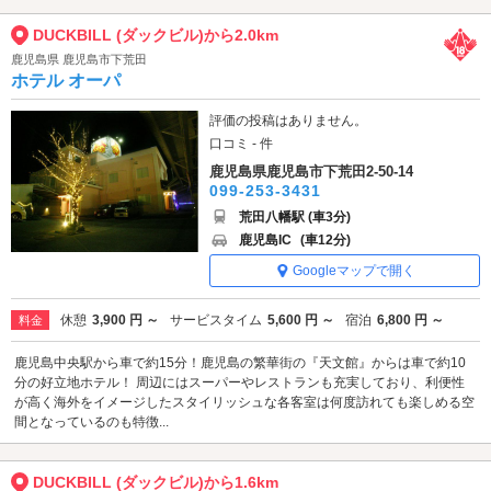
DUCKBILL (ダックビル)から2.0km
鹿児島県 鹿児島市下荒田
ホテル オーパ
評価の投稿はありません。
口コミ - 件
鹿児島県鹿児島市下荒田2-50-14
099-253-3431
荒田八幡駅 (車3分)
鹿児島IC
(車12分)
Googleマップで開く
休憩
3,900 円 ～
サービスタイム
5,600 円 ～
宿泊
6,800 円 ～
料金
鹿児島中央駅から車で約15分！鹿児島の繁華街の『天文館』からは車で約10
分の好立地ホテル！ 周辺にはスーパーやレストランも充実しており、利便性
が高く海外をイメージしたスタイリッシュな各客室は何度訪れても楽しめる空
間となっているのも特徴...
DUCKBILL (ダックビル)から1.6km