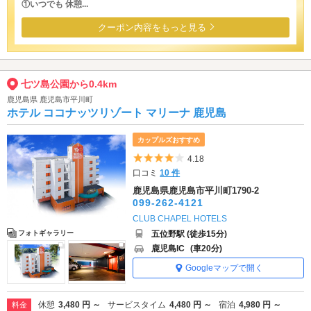
①いつでも 休憩...
クーポン内容をもっと見る
七ツ島公園から0.4km
鹿児島県 鹿児島市平川町
ホテル ココナッツリゾート マリーナ 鹿児島
カップルズおすすめ
5つ星のうち4
4.18
口コミ
10 件
鹿児島県鹿児島市平川町1790-2
099-262-4121
CLUB CHAPEL HOTELS
五位野駅 (徒歩15分)
フォトギャラリー
鹿児島IC
(車20分)
Googleマップで開く
休憩
3,480 円 ～
サービスタイム
4,480 円 ～
宿泊
4,980 円 ～
料金