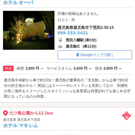
ホテル オーパ
評価の投稿はありません。
口コミ - 件
鹿児島県鹿児島市下荒田2-50-14
099-253-3431
荒田八幡駅 (車3分)
鹿児島IC
(車12分)
Googleマップで開く
休憩
3,900 円 ～
サービスタイム
5,600 円 ～
宿泊
6,800 円 ～
料金
鹿児島中央駅から車で約15分！鹿児島の繁華街の『天文館』からは車で約10
分の好立地ホテル！ 周辺にはスーパーやレストランも充実しており、利便性
が高く海外をイメージしたスタイリッシュな各客室は何度訪れても楽しめる空
間となっているのも特徴...
七ツ島公園から12.1km
鹿児島県 鹿児島市下荒田
ホテル マキシム