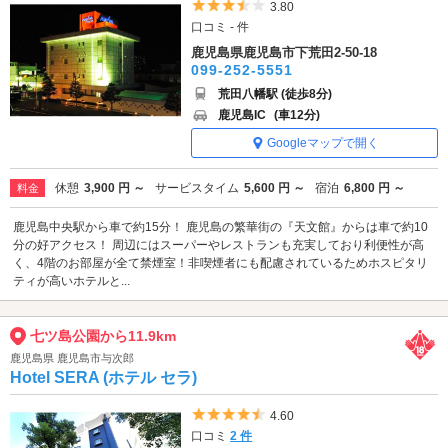
5つ星のうち3.5
3.80
口コミ - 件
鹿児島県鹿児島市下荒田2-50-18
099-252-5551
荒田八幡駅 (徒歩8分)
鹿児島IC
(車12分)
Googleマップで開く
休憩
3,900 円 ～
サービスタイム
5,600 円 ～
宿泊
6,800 円 ～
料金
鹿児島中央駅から車で約15分！ 鹿児島の繁華街の『天文館』からは車で約10
分の好アクセス！ 周辺にはスーパーやレストランも充実しており利便性が高
く、4階のお部屋が全て禁煙室！非喫煙者にも配慮されているためホスピタリ
ティが高いホテルと...
七ツ島公園から11.9km
鹿児島県 鹿児島市与次郎
Hotel SERA (ホテル セラ)
5つ星のうち4.5
4.60
口コミ
2 件