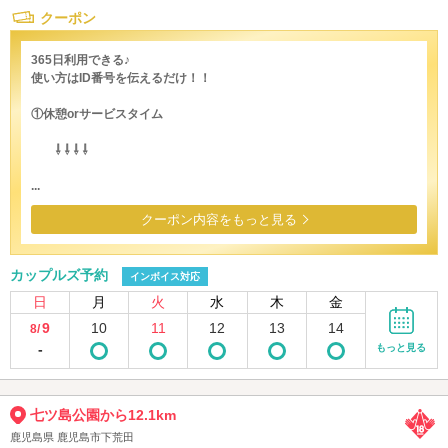
クーポン
365日利用できる♪
使い方はID番号を伝えるだけ！！
①休憩orサービスタイム
⇩ ⇩ ⇩ ⇩
...
クーポン内容をもっと見る
カップルズ予約
インボイス対応
日
月
火
水
木
金
9
10
11
12
13
14
8/
-
もっと見る
七ツ島公園から12.1km
鹿児島県 鹿児島市下荒田