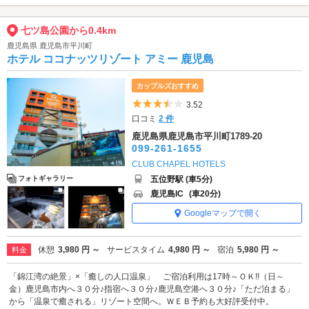
七ツ島公園から0.4km
鹿児島県 鹿児島市平川町
ホテル ココナッツリゾート アミー 鹿児島
カップルズおすすめ
5つ星のうち3.5
3.52
口コミ
2 件
鹿児島県鹿児島市平川町1789-20
099-261-1655
CLUB CHAPEL HOTELS
五位野駅 (車5分)
フォトギャラリー
鹿児島IC
(車20分)
Googleマップで開く
休憩
3,980 円 ～
サービスタイム
4,980 円 ～
宿泊
5,980 円 ～
料金
「錦江湾の絶景」×「癒しの人口温泉」 ご宿泊利用は17時～ＯＫ!!（日～
金）鹿児島市内へ３０分♪指宿へ３０分♪鹿児島空港へ３０分♪「ただ泊まる」
から「温泉で癒される」リゾート空間へ。ＷＥＢ予約も大好評受付中。