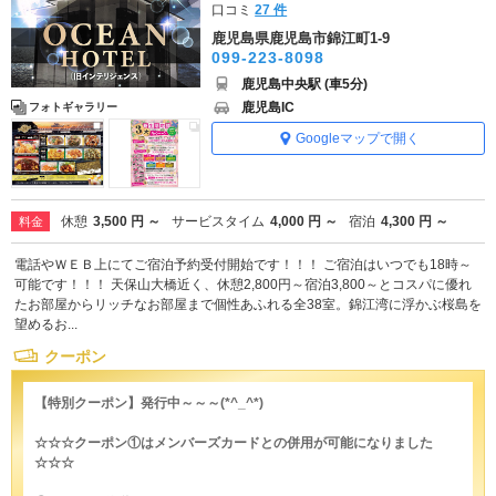
口コミ
27 件
鹿児島県鹿児島市錦江町1-9
099-223-8098
鹿児島中央駅 (車5分)
鹿児島IC
フォトギャラリー
Googleマップで開く
休憩
3,500 円 ～
サービスタイム
4,000 円 ～
宿泊
4,300 円 ～
料金
電話やＷＥＢ上にてご宿泊予約受付開始です！！！ ご宿泊はいつでも18時～
可能です！！！ 天保山大橋近く、休憩2,800円～宿泊3,800～とコスパに優れ
たお部屋からリッチなお部屋まで個性あふれる全38室。錦江湾に浮かぶ桜島を
望めるお...
クーポン
【特別クーポン】発行中～～～(*^_^*)
☆☆☆クーポン①はメンバーズカードとの併用が可能になりました
☆☆☆