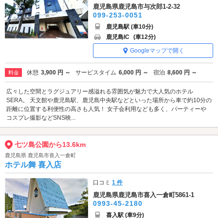
鹿児島県鹿児島市与次郎1-2-32
099-253-0051
鹿児島駅 (車10分)
鹿児島IC
(車12分)
Googleマップで開く
休憩
3,900 円 ～
サービスタイム
6,000 円 ～
宿泊
8,600 円 ～
料金
広々した空間とラグジュアリー感溢れる雰囲気が魅力で大人気のホテル
SERA。 天文館や鹿児島駅、鹿児島中央駅などといった場所から車で約10分の
距離に位置する利便性の高さも人気！ 女子会利用なども多く、パーティーや
コスプレ撮影などSNS映...
七ツ島公園から13.6km
鹿児島県 鹿児島市喜入一倉町
ホテル舞 喜入店
口コミ
1 件
鹿児島県鹿児島市喜入一倉町5861-1
0993-45-2180
喜入駅 (車9分)