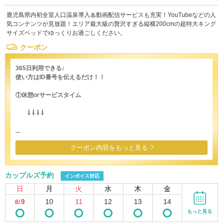
鹿児島県内初全室人口温泉導入♨動画配信サービスも充実！YouTubeなどの人
気コンテンツが見放題！エリア最大級の贅沢すぎる縦横200cmの超特大キング
サイズベッドでゆっくりお過ごしください。
クーポン
365日利用できる♪
使い方はID番号を伝えるだけ！！
①休憩orサービスタイム
⇩ ⇩ ⇩ ⇩
...
クーポン内容をもっと見る
カップルズ予約
インボイス対応
日
月
火
水
木
金
9
10
11
12
13
14
8/
もっと見る