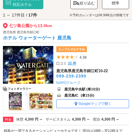
絞り込む
標準
七ツ島公園へは、
対応ホテル
平川動物公園・七ツ島公園エリアのラブホテル
からもア
クセスが便利です。
1 ～ 17件目 /
17件
※予約カレンダーは08:30時点の情報です
七ツ島公園から13.0km
鹿児島県 鹿児島市錦江町
ホテル ウォーターゲート 鹿児島
カップルズおすすめ
5つ星のうち4
4.38
口コミ
32 件
鹿児島県鹿児島市錦江町10-22
099-239-2390
NAPOグループ
鹿児島中央駅 (車10分)
フォトギャラリー
鹿児島IC
(車15分)
Googleマップで開く
休憩
4,300 円 ～
サービスタイム
4,300 円 ～
宿泊
4,300 円 ～
料金
桜島が一望できるオーシャンビューホテルです！ 宿泊は18時～翌12時まで