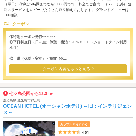
（平日） 休憩は2時間までなら3,800円で均一料金でご案内！（S・G以外） 無
料のサービスをロビーでたくさん取り揃えております。 グランドメニューは
100種類...
クーポン
①特別クーポン発行中～～～
◎平日料金日（日～金）休憩・宿泊：20％ＯＦＦ（ショートタイム利用
不可）
◎土曜（休憩・宿泊）・祝前（休...
クーポン内容をもっと見る
七ツ島公園から12.8km
鹿児島県 鹿児島市錦江町
OCEAN HOTEL (オーシャンホテル) ～旧：インテリジェン
ス～
カップルズおすすめ
5つ星のうち4.5
4.81