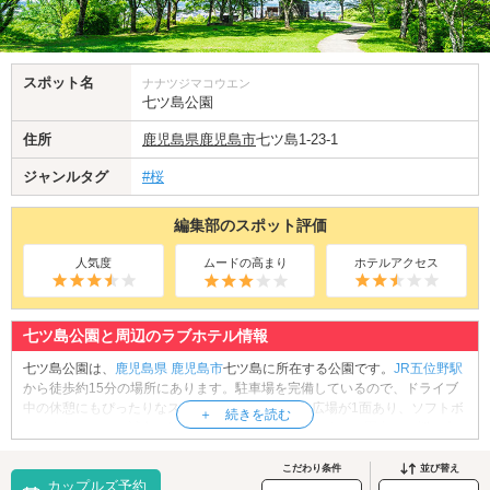
スポット名
ナナツジマコウエン
七ツ島公園
住所
鹿児島県
鹿児島市
七ツ島1-23-1
ジャンルタグ
#桜
編集部のスポット評価
人気度
ムードの高まり
ホテルアクセス
七ツ島公園と周辺のラブホテル情報
七ツ島公園は、
鹿児島県
鹿児島市
七ツ島に所在する公園です。
JR五位野駅
から徒歩約15分の場所にあります。駐車場を完備しているので、ドライブ
中の休憩にもぴったりなスポットです。園内には広場が1面あり、ソフトボ
ールやサッカーの試合・練習に使用されています。また、園内には桜の木
が植栽されており、花見のシーズンには多くの来園者で賑わいます。桜の
見頃は3月下旬から4月上旬。桜を眺めながらお散歩デートを楽しみましょ
こだわり条件
並び替え
カップルズ予約
う。