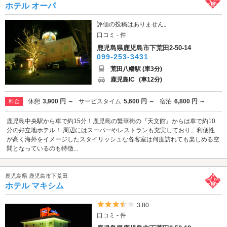
ホテル オーパ
評価の投稿はありません。
口コミ - 件
鹿児島県鹿児島市下荒田2-50-14
099-253-3431
荒田八幡駅 (車3分)
鹿児島IC
(車12分)
休憩
3,900 円 ～
サービスタイム
5,600 円 ～
宿泊
6,800 円 ～
料金
鹿児島中央駅から車で約15分！鹿児島の繁華街の『天文館』からは車で約10
分の好立地ホテル！ 周辺にはスーパーやレストランも充実しており、利便性
が高く海外をイメージしたスタイリッシュな各客室は何度訪れても楽しめる空
間となっているのも特徴...
鹿児島県 鹿児島市下荒田
ホテル マキシム
5つ星のうち3.5
3.80
口コミ - 件