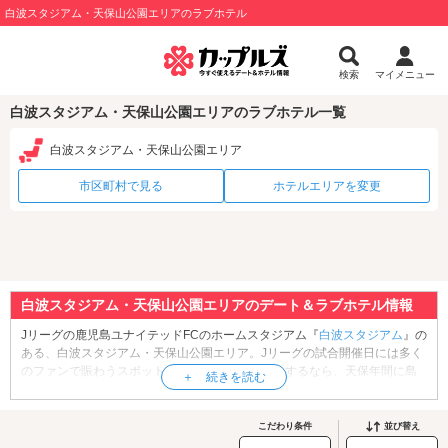
白波スタジアム・天保山公園エリアのラブホテル
検索
マイメニュー
白波スタジアム・天保山公園エリアのラブホテル一覧
白波スタジアム・天保山公園エリア
市区町村で見る
ホテルエリアを変更
白波スタジアム・天保山公園エリアのデート＆ラブホテル情報
Jリーグの鹿児島ユナイテッドFCのホームスタジアム『
白波スタジアム
』の
ある、白波スタジアム・天保山公園エリア。Jリーグの試合開催日には多く
のファンで賑わうスポットです。観光・デートをするなら、天保年間に島
津斉興(しまづなりおき)が築かせた「天保山」へ行ってみましょう。現在、
天保山は「
天保山公園
」として整備されており、園内は自由に散策できる
ようになっています。天保山にはかつて軍港が置かれ、洋式艦隊の訓練が
こだわり条件
並び替え
行われていました。そのため公園には今でも「天保山砲台跡」が残ってい