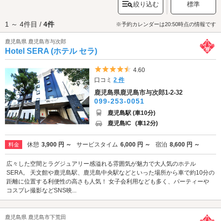
絞り込む
標準
ます。歴史の名所を散策したら、
鹿児島県
を代表する火山「
桜島
」やロケ
ットなどに関する展示を行う「
鹿児島市立科学館
」にも行ってみましょ
1 ～ 4件目 /
4件
う。館内の「宇宙劇場」ではプラネタリウムとドームシネマを上映してお
※予約カレンダーは20:50時点の情報です
り、ドームシネマでは動物の生態や、宇宙をテーマにした作品が上映され
鹿児島県 鹿児島市与次郎
ます。歩き疲れた足を休めたいときにも最適ですね♪観光・デートを満喫し
Hotel SERA (ホテル セラ)
たら、ラブホテルでひと休み。白波スタジアム・天保山公園エリアのラブ
ホテルは「天保山橋」や「鹿児島県庁」の近くに点在しています。白波ス
タジアムでの試合観戦後の休憩・宿泊にもぜひラブホテルをご活用くださ
5つ星のうち4.5
4.60
い。さっそくエリア内のホテルをチェックしてみましょう。
口コミ
2 件
鹿児島県鹿児島市与次郎1-2-32
099-253-0051
鹿児島駅 (車10分)
鹿児島IC
(車12分)
休憩
3,900 円 ～
サービスタイム
6,000 円 ～
宿泊
8,600 円 ～
料金
広々した空間とラグジュアリー感溢れる雰囲気が魅力で大人気のホテル
SERA。 天文館や鹿児島駅、鹿児島中央駅などといった場所から車で約10分の
距離に位置する利便性の高さも人気！ 女子会利用なども多く、パーティーや
コスプレ撮影などSNS映...
鹿児島県 鹿児島市下荒田