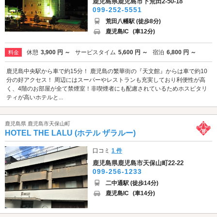
鹿児島県鹿児島市下荒田2-50-18
099-252-5551
荒田八幡駅 (徒歩8分)
鹿児島IC
(車12分)
休憩
3,900 円 ～
サービスタイム
5,600 円 ～
宿泊
6,800 円 ～
料金
鹿児島中央駅から車で約15分！ 鹿児島の繁華街の『天文館』からは車で約10
分の好アクセス！ 周辺にはスーパーやレストランも充実しており利便性が高
く、4階のお部屋が全て禁煙室！非喫煙者にも配慮されているためホスピタリ
ティが高いホテルと...
鹿児島県 鹿児島市天保山町
HOTEL THE LALU (ホテル ザラルー)
口コミ
1 件
鹿児島県鹿児島市天保山町22-22
099-256-1233
二中通駅 (徒歩14分)
鹿児島IC
(車14分)