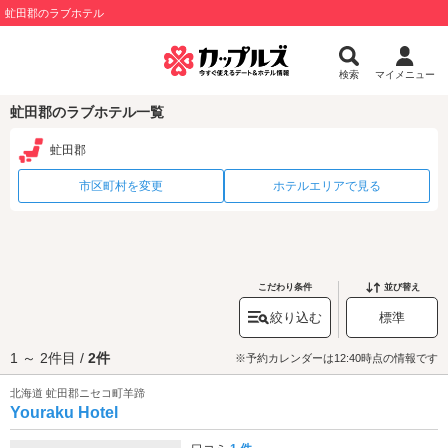
虻田郡のラブホテル
検索
マイメニュー
虻田郡のラブホテル一覧
虻田郡
市区町村を変更
ホテルエリアで見る
こだわり条件
並び替え
絞り込む
標準
1 ～ 2件目 /
2件
※予約カレンダーは12:40時点の情報です
北海道 虻田郡ニセコ町羊蹄
Youraku Hotel