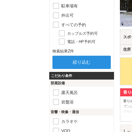
駐車場有
外出可
すべての予約
カップルズ予約可
スポ
電話・HP予約可
住所
2
検索結果
件
こだわり条件
部屋設備
香り
露天風呂
香り
岩盤浴
プン
ズや
音響・映像・通信
名な
カラオケ
香り
VOD
1 ～