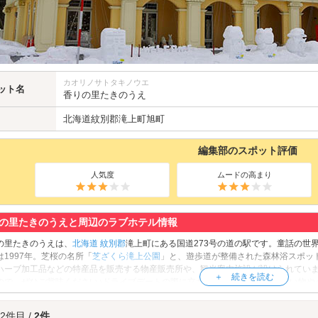
カオリノサトタキノウエ
ット名
香りの里たきのうえ
北海道
紋別郡
滝上町旭町
編集部のスポット評価
人気度
ムードの高まり
の里たきのうえと周辺のラブホテル情報
の里たきのうえは、
北海道
紋別郡
滝上町にある国道273号の道の駅です。童話の世
は1997年。芝桜の名所「
芝ざくら滝上公園
」と、遊歩道が整備された森林浴スポッ
ハーブ加工品などの特産品を販売する物産販売所や、観光案内施設が設けられてい
ので、ぜひご賞味ください♪ドライブデートの際に立ち寄りたい名所で、お買い物や
の里たきのうえへは、
紋別・名寄エリアのラブホテル
からもアクセスが便利です。
 2件目 /
2件