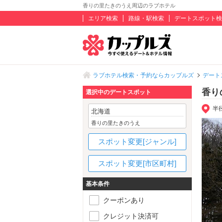
香りの里たきのうえ周辺のラブホテル
エリア検索
路線・駅検索
デートスポット検
ラブホテル検索・予約ならカップルズ
デート
香り
選択中のデートスポット
半
北海道
香りの里たきのうえ
スポット変更[ジャンル]
スポット変更[市区町村]
基本条件
クーポンあり
クレジット決済可