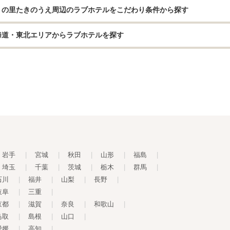
りの里たきのうえ周辺のラブホテルをこだわり条件から探す
海道・東北エリアからラブホテルを探す
岩手
|
宮城
|
秋田
|
山形
|
福島
|
埼玉
|
千葉
|
茨城
|
栃木
|
群馬
|
石川
|
福井
|
山梨
|
長野
|
岐阜
|
三重
|
京都
|
滋賀
|
奈良
|
和歌山
|
鳥取
|
島根
|
山口
|
愛媛
|
高知
|