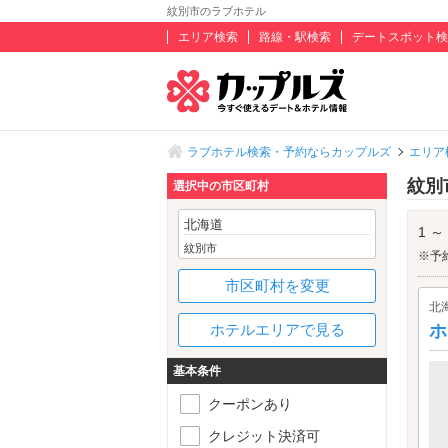
紋別市のラブホテル
エリア検索
路線・駅検索
デートスポット検
ラブホテル検索・予約ならカップルズ
エリア
紋別
選択中の市区町村
北海道
1 ～
紋別市
※予
市区町村を変更
北
ホテルエリアで見る
ホ
基本条件
クーポンあり
クレジット決済可