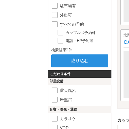
駐車場有
外出可
すべての予約
カップルズ予約可
北
電話・HP予約可
C
2
検索結果
件
こだわり条件
部屋設備
露天風呂
岩盤浴
音響・映像・通信
カラオケ
カッ
VOD