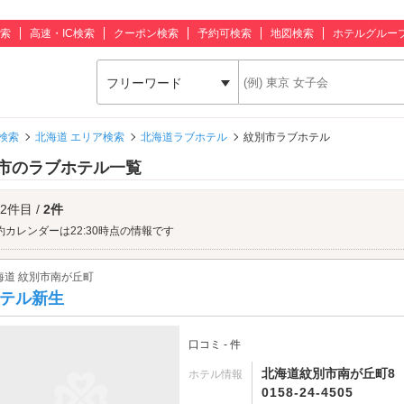
索
高速・IC検索
クーポン検索
予約可検索
地図検索
ホテルグルー
フリーワード
検索
北海道 エリア検索
北海道ラブホテル
紋別市ラブホテル
市のラブホテル一覧
 2件目 /
2件
約カレンダーは22:30時点の情報です
海道 紋別市南が丘町
テル新生
口コミ - 件
北海道紋別市南が丘町8
ホテル情報
0158-24-4505