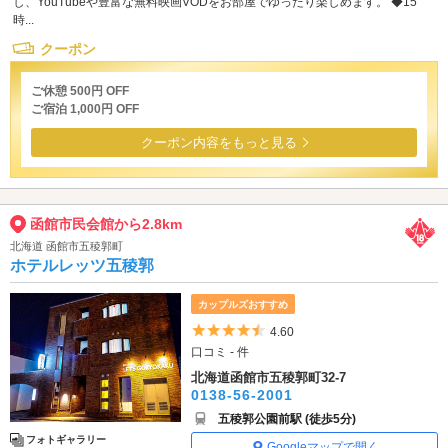
し、YouTubeや豊富な無料映画VODをお部屋でゆったり楽しめます。 ◆15
時...
クーポン
ご休憩 500円 OFF
ご宿泊 1,000円 OFF
クーポン内容をもっと見る
函館市民会館から2.8km
北海道 函館市五稜郭町
ホテルレッツ五稜郭
カップルズおすすめ
5つ星のうち4.5
4.60
口コミ - 件
北海道函館市五稜郭町32-7
0138-56-2001
五稜郭公園前駅 (徒歩5分)
フォトギャラリー
Googleマップで開く