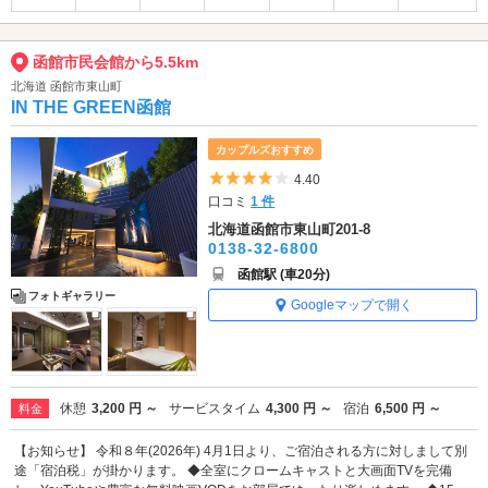
函館市民会館から5.5km
北海道 函館市東山町
IN THE GREEN函館
カップルズおすすめ
5つ星のうち4
4.40
口コミ
1 件
北海道函館市東山町201-8
0138-32-6800
函館駅 (車20分)
フォトギャラリー
Googleマップで開く
休憩
3,200 円 ～
サービスタイム
4,300 円 ～
宿泊
6,500 円 ～
料金
【お知らせ】 令和８年(2026年) 4月1日より、ご宿泊される方に対しまして別
途「宿泊税」が掛かります。 ◆全室にクロームキャストと大画面TVを完備