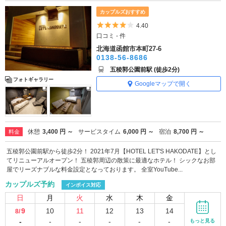
カップルズおすすめ
5つ星のうち4
4.40
口コミ - 件
北海道函館市本町27-6
0138-56-8686
五稜郭公園前駅 (徒歩2分)
フォトギャラリー
Googleマップで開く
休憩
3,400 円 ～
サービスタイム
6,000 円 ～
宿泊
8,700 円 ～
料金
五稜郭公園前駅から徒歩2分！ 2021年7月【HOTEL LET'S HAKODATE】とし
てリニューアルオープン！ 五稜郭周辺の散策に最適なホテル！ シックなお部
屋でリーズナブルな料金設定となっております。 全室YouTube...
カップルズ予約
インボイス対応
日
月
火
水
木
金
9
10
11
12
13
14
8/
-
-
-
-
-
-
もっと見る