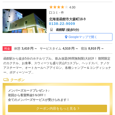
5つ星のうち4
4.00
口コミ - 件
北海道函館市大森町18-9
0138-22-9009
函館駅 (徒歩5分)
Googleマップで開く
休憩
3,410 円 ～
サービスタイム
4,510 円 ～
宿泊
8,910 円 ～
料金
函館駅から徒歩5分のホテルリプル。 飲み放題(時間無制限)大好評！ 期間限定
のカクテル、お食事、スウィーツも盛り沢山!!コスプレ、ヘッドスパ、ナノケ
アスチーマー、オートカールヘアアイロン、各種シャンプー＆コンディショナ
ー、ボディーソープ...
クーポン
メンバーズカードプレゼント♪
初回から客室料金5％OFF！
全てのメンバーズサービスが受けられます！
クーポン内容をもっと見る