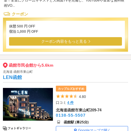
望！全室にクロームキャストと大画面TVを完備し、YouTubeや豊富な無料映
画VO...
クーポン
休憩 500 円 OFF
宿泊 1,000 円 OFF
クーポン内容をもっと見る
函館市民会館から5.6km
北海道 函館市東山町
LEN函館
カップルズおすすめ
5つ星のうち4.5
4.80
口コミ
4 件
北海道函館市東山町209-74
0138-55-5507
函館駅 (車25分)
フォトギャラリー
Googleマップで開く