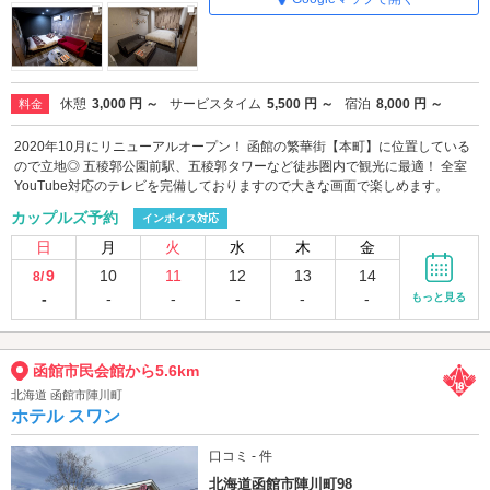
休憩
3,000 円 ～
サービスタイム
5,500 円 ～
宿泊
8,000 円 ～
料金
2020年10月にリニューアルオープン！ 函館の繁華街【本町】に位置している
ので立地◎ 五稜郭公園前駅、五稜郭タワーなど徒歩圏内で観光に最適！ 全室
YouTube対応のテレビを完備しておりますので大きな画面で楽しめます。
カップルズ予約
インボイス対応
日
月
火
水
木
金
9
10
11
12
13
14
8/
-
-
-
-
-
-
もっと見る
函館市民会館から5.6km
北海道 函館市陣川町
ホテル スワン
口コミ - 件
北海道函館市陣川町98