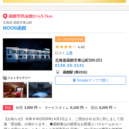
函館市民会館から5.7km
北海道 函館市東山町
MOON函館
カップルズおすすめ
5つ星のうち4
4.40
口コミ
1 件
北海道函館市東山町209-253
0138-30-3141
函館駅 (車20分)
フォトギャラリー
Googleマップで開く
休憩
3,900 円 ～
サービスタイム
6,100 円 ～
宿泊
9,200 円 ～
料金
【お知らせ】 令和８年(2026年) 4月1日より、ご宿泊される方に対しまして別
途「宿泊税」が掛かります。 ◆函館東山の絶景をお部屋とバスルームから一