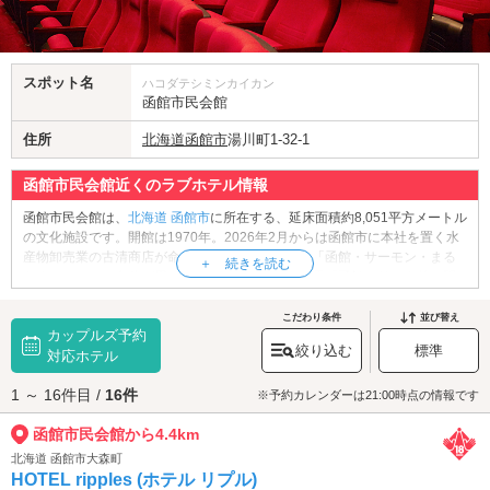
スポット名
ハコダテシミンカイカン
函館市民会館
住所
北海道
函館市
湯川町1-32-1
函館市民会館近くのラブホテル情報
函館市民会館は、
北海道
函館市
に所在する、延床面積約8,051平方メートル
の文化施設です。開館は1970年。2026年2月からは函館市に本社を置く水
産物卸売業の古清商店が命名権を取得しており、「函館・サーモン・まる
なまホール」の名称が用いられています。函館市電「函館アリーナ前」駅
から徒歩約5分の場所にあり、函館空港から最も近い文化拠点として知られ
ています。施設内には客席数最大1,370席の大ホールの他、小ホール、大会
こだわり条件
並び替え
カップルズ予約
議室、小会議室などがあり、コンサートや演劇、各種式典など多種多様な
絞り込む
標準
用途で利用されています。本格的な音響を備えた施設でコンサートや演劇
対応ホテル
を鑑賞しませんか？
1 ～ 16件目 /
16件
函館市民会館へは、
函館・東山エリアのラブホテル
からもアクセスが便利
※予約カレンダーは21:00時点の情報です
です。
函館市民会館から4.4km
北海道 函館市大森町
HOTEL ripples (ホテル リプル)