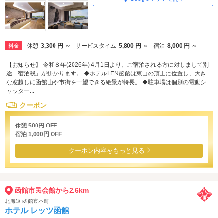
休憩
3,300 円 ～
サービスタイム
5,800 円 ～
宿泊
8,000 円 ～
料金
【お知らせ】 令和８年(2026年) 4月1日より、ご宿泊される方に対しまして別
途「宿泊税」が掛かります。 ◆ホテルLEN函館は東山の頂上に位置し、大き
な窓越しに函館山や市街を一望できる絶景が特長。 ◆駐車場は個別の電動シ
ャッター...
クーポン
休憩 500円 OFF
宿泊 1,000円 OFF
クーポン内容をもっと見る
函館市民会館から2.6km
北海道 函館市本町
ホテル レッツ函館