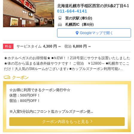
北海道札幌市手稲区西宮の沢6条2丁目4-1
011-664-4141
宮の沢駅 (車5分)
札幌西IC
(車4分)
Googleマップで開く
サービスタイム
4,300 円 ～
宿泊
6,800 円 ～
料金
★ホテルベガスのお得情報★ ■ＮEW！！218号室にサウナを設置いたしました
★体の芯から温まる遠赤外線サウナです！ ご宿泊 ￥12800～ ■札幌市でここ
だけ！大人気のSMルームがございます♪ ■カップルズクーポン利用可能♪...
クーポン
☆お得に利用できるクーポン発行中☆
休憩：500円OFF！
宿泊：800円OFF！
※入室5分以内にフロント迄カップルズクーポン使...
クーポン内容をもっと見る