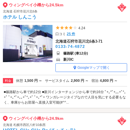
ウィングベイ小樽から24.5km
北海道 石狩市花川北6条
ホテル しんこう
5つ星のうち4
4.24
口コミ
25 件
北海道石狩市花川北6条3-71
0133-74-4872
篠路駅 (車12分)
新川IC
Googleマップで開く
休憩
1,500 円 ～
サービスタイム
2,900 円 ～
宿泊
4,800 円 ～
料金
■篠路駅から車で約12分 ■新川インターチェンジから車で約16分 ﾟ+｡*ﾟ+｡｡+ﾟ*｡
+ﾟ ﾟ+｡*ﾟ+｡｡+ﾟ*｡+ﾟ ﾟ+｡*ﾟ+ ワンガレージタイプなので人目を気にする必要もな
く、車庫からお部屋へ直接入室可能(#^^...
ウィングベイ小樽から24.9km
北海道 札幌市西区八軒10条西