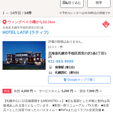
絞り込む
標準
お出かけください。
ウィングベイ小樽へは、
小樽エリアのラブホテル
からもアクセスが便利で
1 ～ 14件目 /
14件
す。
※予約カレンダーは15:50時点の情報です
ウィングベイ小樽から22.1km
北海道 札幌市手稲区西宮の沢1条
HOTEL LATiF (ラティフ)
評価の投稿はありません。
口コミ - 件
北海道札幌市手稲区西宮の沢1条1丁目1-
25
011-663-9000
発寒駅 (車2分)
札幌西IC
(車5分)
Googleマップで開く
休憩
4,200 円 ～
サービスタイム
5,200 円 ～
宿泊
7,500 円 ～
料金
【札幌中心に12店舗展開するMIGHOTELｓ】 ■石を基調とした外観と館内は高
級感あふれる造りとなっています。 ■客室一部リニューアル（TV入替） ■全室
広々とした浴室でゆったりバスタイム！ ■ReFaまたはミラブル全室完備 ■...