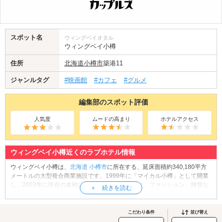
スポット名
ウィングベイオタル
ウィングベイ小樽
住所
北海道
小樽市
築港11
ジャンルタグ
#映画館
#カフェ
#グルメ
編集部のスポット評価
人気度
ムードの高まり
ホテルアクセス
ウィングベイ小樽近くのラブホテル情報
ウィングベイ小樽は、
北海道
小樽市
に所在する、延床面積約340,180平方
メートルの大型複合商業施設です。1999年に「マイカル小樽」として開業
し、2003年に現在の名称になりました。館内には、ファッション、雑貨な
どの専門店やフィットネスジム、レストラン、ホテルなど約120店舗ものテ
ナントが揃っており、多彩なエリアが展開されています。中でも、2番街4
階にある映画館「イオンシネマ小樽」は、デートの定番スポットとしても
こだわり条件
並び替え
人気です。JR函館本線「小樽築港駅」直結のショッピングモールへ、ぜひ