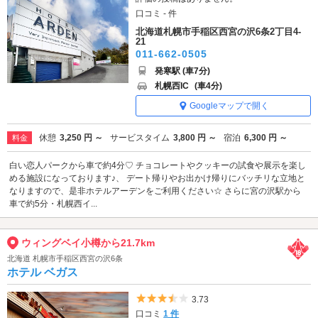
口コミ - 件
北海道札幌市手稲区西宮の沢6条2丁目4-
21
011-662-0505
発寒駅 (車7分)
札幌西IC
(車4分)
Googleマップで開く
休憩
3,250 円 ～
サービスタイム
3,800 円 ～
宿泊
6,300 円 ～
料金
白い恋人パークから車で約4分♡ チョコレートやクッキーの試食や展示を楽し
める施設になっております♪、 デート帰りやお出かけ帰りにバッチリな立地と
なりますので、是非ホテルアーデンをご利用ください☆ さらに宮の沢駅から
車で約5分・札幌西イ...
ウィングベイ小樽から21.7km
北海道 札幌市手稲区西宮の沢6条
ホテル ベガス
5つ星のうち3.5
3.73
口コミ
1 件