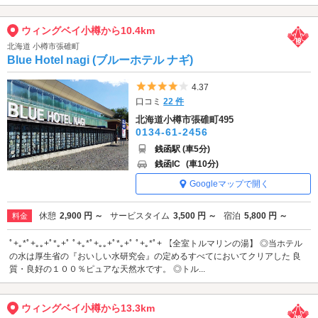
ウィングベイ小樽から10.4km
北海道 小樽市張碓町
Blue Hotel nagi (ブルーホテル ナギ)
5つ星のうち4
4.37
口コミ
22 件
北海道小樽市張碓町495
0134-61-2456
銭函駅 (車5分)
銭函IC
(車10分)
Googleマップで開く
休憩
2,900 円 ～
サービスタイム
3,500 円 ～
宿泊
5,800 円 ～
料金
ﾟ+｡*ﾟ+｡｡+ﾟ*｡+ﾟ ﾟ+｡*ﾟ+｡｡+ﾟ*｡+ﾟ ﾟ+｡*ﾟ+ 【全室トルマリンの湯】 ◎当ホテル
の水は厚生省の『おいしい水研究会』の定めるすべてにおいてクリアした 良
質・良好の１００％ピュアな天然水です。 ◎トル...
ウィングベイ小樽から13.3km