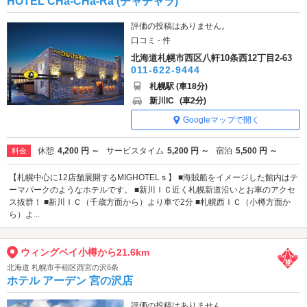
HOTEL CHa-CHa-Ra (チャチャラ)
評価の投稿はありません。
口コミ - 件
北海道札幌市西区八軒10条西12丁目2-63
011-622-9444
札幌駅 (車18分)
新川IC
(車2分)
Googleマップで開く
休憩
4,200 円 ～
サービスタイム
5,200 円 ～
宿泊
5,500 円 ～
料金
【札幌中心に12店舗展開するMIGHOTELｓ】 ■海賊船をイメージした館内はテ
ーマパークのようなホテルです。 ■新川ＩＣ近く札幌新道沿いとお車のアクセ
ス抜群！ ■新川ＩＣ（千歳方面から）より車で2分 ■札幌西ＩＣ（小樽方面か
ら）よ...
ウィングベイ小樽から21.6km
北海道 札幌市手稲区西宮の沢6条
ホテル アーデン 宮の沢店
評価の投稿はありません。