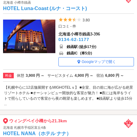
北海道 小樽市銭函
HOTEL Luna-Coast (ルナ・コースト)
5つ星のうち3.5
3.80
口コミ - 件
北海道小樽市銭函3-396
0134-62-1177
銭函駅 (徒歩17分)
銭函IC
(車5分)
Googleマップで開く
休憩
3,900 円 ～
サービスタイム
4,900 円 ～
宿泊
6,800 円 ～
料金
【札幌中心に12店舗展開するMIGHOTELｓ】 ■全室、目の前に海が広がる絶景
リゾートホテル ■オーシャンビュー開放的な客室が魅力！ ■夜には海岸をライ
トで照らしているので客室から夜の眺望も楽しめます。 ■銭函駅より徒歩15分
...
ウィングベイ小樽から21.3km
北海道 札幌市手稲区富丘4条
HOTEL NANA（ホテル ナナ）