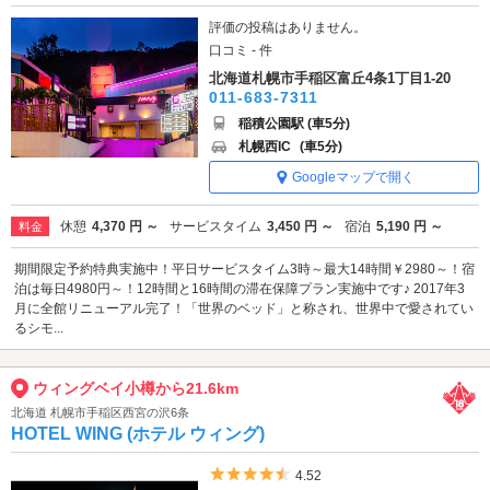
評価の投稿はありません。
口コミ - 件
北海道札幌市手稲区富丘4条1丁目1-20
011-683-7311
稲積公園駅 (車5分)
札幌西IC
(車5分)
Googleマップで開く
休憩
4,370 円 ～
サービスタイム
3,450 円 ～
宿泊
5,190 円 ～
料金
期間限定予約特典実施中！平日サービスタイム3時～最大14時間￥2980～！宿
泊は毎日4980円～！12時間と16時間の滞在保障プラン実施中です♪ 2017年3
月に全館リニューアル完了！「世界のベッド」と称され、世界中で愛されてい
るシモ...
ウィングベイ小樽から21.6km
北海道 札幌市手稲区西宮の沢6条
HOTEL WING (ホテル ウィング)
5つ星のうち4.5
4.52