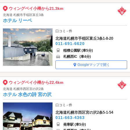
ウィングベイ小樽から21.3km
北海道 札幌市手稲区富丘3条
ホテル リーベ
口コミ - 件
北海道札幌市手稲区富丘3条1-8-20
011-691-6620
稲積公園駅 (車5分)
札幌西IC
(車4分)
Googleマップで開く
ウィングベイ小樽から22.4km
北海道 札幌市西区宮の沢2条
ホテル 水色の詩 宮の沢
口コミ - 件
北海道札幌市西区宮の沢2条5-1-54
011-663-4363
発寒駅 (車5分)