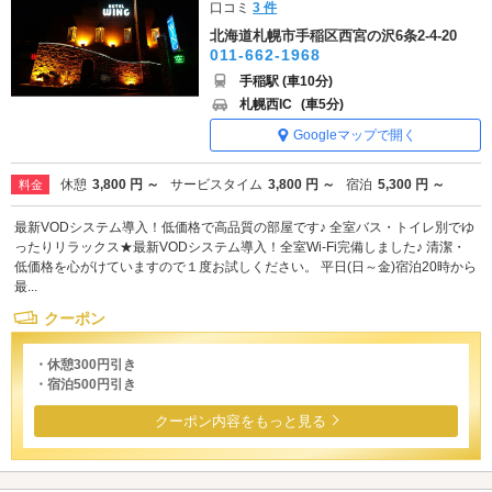
口コミ
3 件
北海道札幌市手稲区西宮の沢6条2-4-20
011-662-1968
手稲駅 (車10分)
札幌西IC
(車5分)
Googleマップで開く
休憩
3,800 円 ～
サービスタイム
3,800 円 ～
宿泊
5,300 円 ～
料金
最新VODシステム導入！低価格で高品質の部屋です♪ 全室バス・トイレ別でゆ
ったりリラックス★最新VODシステム導入！全室Wi-Fi完備しました♪ 清潔・
低価格を心がけていますので１度お試しください。 平日(日～金)宿泊20時から
最...
クーポン
・休憩300円引き
・宿泊500円引き
クーポン内容をもっと見る