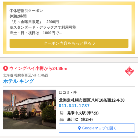
①休憩割引クーポン
休憩2時間
『月～金曜日限定』 2900円
※スタンダード・デラックスで利用可能
※土・日・祝日は＋1000円で...
クーポン内容をもっと見る
ウィングベイ小樽から24.8km
北海道 札幌市西区八軒10条西
ホテル キング
口コミ - 件
北海道札幌市西区八軒10条西12-4-30
011-641-1737
発寒中央駅 (車5分)
新川IC
(車2分)
Googleマップで開く