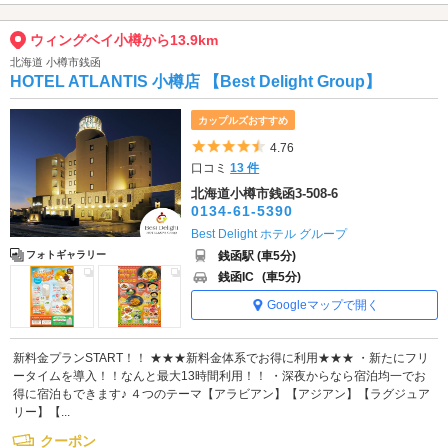
ウィングベイ小樽から13.9km
北海道 小樽市銭函
HOTEL ATLANTIS 小樽店 【Best Delight Group】
カップルズおすすめ
5つ星のうち4.5
4.76
口コミ
13 件
北海道小樽市銭函3-508-6
0134-61-5390
Best Delight ホテル グループ
銭函駅 (車5分)
フォトギャラリー
銭函IC
(車5分)
Googleマップで開く
新料金プランSTART！！ ★★★新料金体系でお得に利用★★★ ・新たにフリ
ータイムを導入！！なんと最大13時間利用！！ ・深夜からなら宿泊均一でお
得に宿泊もできます♪ ４つのテーマ【アラビアン】【アジアン】【ラグジュア
リー】【...
クーポン